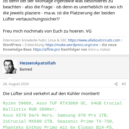
Ist denn bei der Montage irgendwie was besonderes zu
beachten - also die Frage - ob denn es unerheblich ist wo ich
die jeweils plaziere - ma.w. ist die Platzierung der beiden
Lüfter vertauschungssicher!?
Freu mich nochmals von Euch zu hoeren. VG
Interessen: knowlede-hubs: Linux & SBC
https://www.allaboutcircuits.com
::
WordPress
:: Entwicklung:
https://make.wordpress.org/core
::
die neue
Knowledge-Base:
https://affine.pro
Nachfolger von
miro u. notion
HessenAyatollah
Banned
28. August 2020
#5
Die Lüfter sind verkehrt auf den Kühler montiert!
Ryzen 5900X, Asus TUF RTX3080 OC, 64GB Crucial
Ballistix RGB 3600er,
Asus X570 Dark Hero, Samsung 970 Pro 1TB,
2xCrucial MX500 2TB, Seasonic Prime TX-750,
Phanteks Enthoo Primo mit 6x Eloops B14-PS,