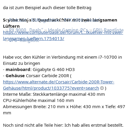
Regeln
da ist zum Beispiel auch dieser tolle Beitrag
Scythe Ninja 5: Quadratkühler mit zwei langsamen
Podcast
RAMageddon
RTX 5000 „Deals“
Lüftern
RX 9000 „Deals“
Ideale Gaming-PCs
GPU-Rangliste
https://www.computerbase.de/forum/t...tkuehler-mit-zwei-
langsamen-lueftern.1754013/
CPU-Rangliste
Habe vor, den Kühler in Verbindung mit einem i7-10700 in
Einsatz zu bringen
-
mainboard
: Gigabyte G 460 HD3
-
Gehäuse
Corsair Carbide 200R (
https://www.alternate.de/Corsair/Carbide-200R-Tower-
Gehäuse/html/product/1033775?event=search
)
Interne Maße: Steckkartenlänge maximal 430 mm
CPU-Kühlerhöhe maximal 160 mm
Abmessungen Breite: 210 mm x Höhe: 430 mm x Tiefe: 497
mm
Noch sind nicht alle Teile hier: Ich hab alles erstmal bestellt.