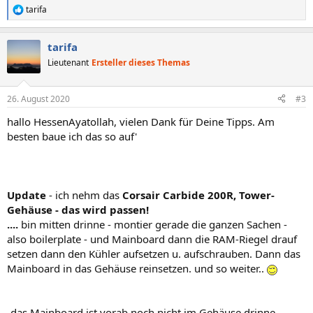
tarifa
R
e
a
tarifa
k
t
Lieutenant
Ersteller dieses Themas
i
o
n
26. August 2020
#3
e
n
hallo HessenAyatollah, vielen Dank für Deine Tipps. Am
:
besten baue ich das so auf'
Update
- ich nehm das
Corsair Carbide 200R, Tower-
Gehäuse - das wird passen!
....
bin mitten drinne - montier gerade die ganzen Sachen -
also boilerplate - und Mainboard dann die RAM-Riegel drauf
setzen dann den Kühler aufsetzen u. aufschrauben. Dann das
Mainboard in das Gehäuse reinsetzen. und so weiter..
-das Mainboard ist vorab noch nicht im Gehäuse drinne.