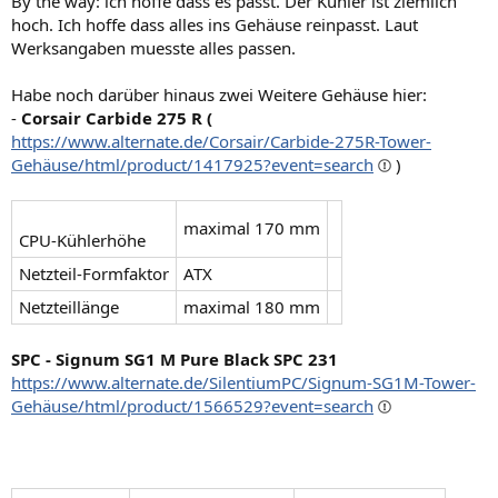
By the way: ich hoffe dass es passt. Der Kühler ist ziemlich
hoch. Ich hoffe dass alles ins Gehäuse reinpasst. Laut
Werksangaben muesste alles passen.
Habe noch darüber hinaus zwei Weitere Gehäuse hier:
-
Corsair Carbide 275 R (
https://www.alternate.de/Corsair/Carbide-275R-Tower-
Gehäuse/html/product/1417925?event=search
)
maximal 170 mm
CPU-Kühlerhöhe
Netzteil-Formfaktor
ATX
Netzteillänge
maximal 180 mm
SPC - Signum SG1 M Pure Black SPC 231
https://www.alternate.de/SilentiumPC/Signum-SG1M-Tower-
Gehäuse/html/product/1566529?event=search