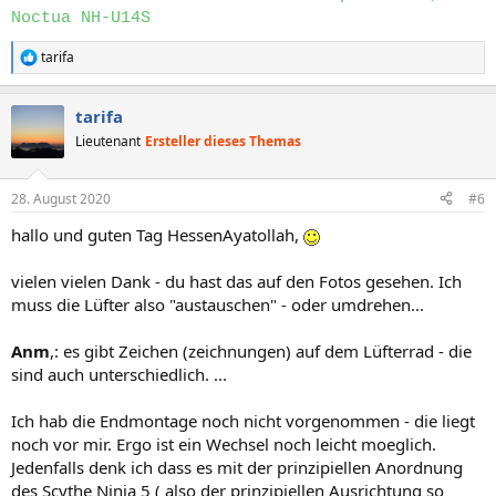
Noctua NH-U14S
tarifa
R
e
a
tarifa
k
t
Lieutenant
Ersteller dieses Themas
i
o
n
28. August 2020
#6
e
n
hallo und guten Tag HessenAyatollah,
:
vielen vielen Dank - du hast das auf den Fotos gesehen. Ich
muss die Lüfter also "austauschen" - oder umdrehen...
Anm
,: es gibt Zeichen (zeichnungen) auf dem Lüfterrad - die
sind auch unterschiedlich. ...
Ich hab die Endmontage noch nicht vorgenommen - die liegt
noch vor mir. Ergo ist ein Wechsel noch leicht moeglich.
Jedenfalls denk ich dass es mit der prinzipiellen Anordnung
des Scythe Ninia 5 ( also der prinzipiellen Ausrichtung so