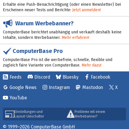
Erhalte eine Push-Benachrichtigung (oder einen Newsletter) bei
Erscheinen neuer Tests und Berichte:
Jetzt anmelden!
Warum Werbebanner?
ComputerBase berichtet unabhängig und verkauft deshalb keine
Inhalte, sondern Werbebanner.
Mehr erfahren!
ComputerBase Pro
ComputerBase Pro ist die werbefreie, schnelle, flexible und
zugleich faire Variante von ComputerBase.
Mehr dazu!
Feeds
Discord
Bluesky
Facebook
Google News
Instagram
Mastodon
X
YouTube
Einstellungen und
Probleme mit einem
Layout-Umschalter
Werbebanner?
© 1999–2026 ComputerBase GmbH