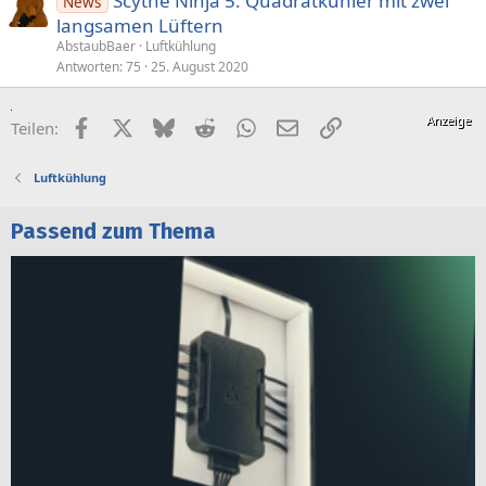
Scythe Ninja 5: Quadratkühler mit zwei
News
langsamen Lüftern
AbstaubBaer
Luftkühlung
Antworten
75
25. August 2020
Facebook
X (Twitter)
Bluesky
Reddit
WhatsApp
E-Mail
Link
Teilen:
Luftkühlung
Passend zum Thema