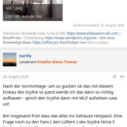
bild_1.jpeg
230,1 KB · Aufrufe: 586
Zuletzt bearbeitet:
27. August 2020
Interessen: knowlede-hubs: Linux & SBC
https://www.allaboutcircuits.com
::
WordPress
:: Entwicklung:
https://make.wordpress.org/core
::
die neue
Knowledge-Base:
https://affine.pro
Nachfolger von
miro u. notion
tarifa
Lieutenant
Ersteller dieses Themas
28. August 2020
#4
Nach der Vormontage -um zu gucken ob das mit diesem
Einbau des Scythe so passt werde ich das dann so richtig
aufbauen - sprich den Scythe dann mit WLP aufsetzen usw.
usf.
Bin insgesamt froh dass das alles ins Gehäuse renipasst. Eine
Frage noch zu den Fans ( den Lüftern ) des Scythe Ninia 5