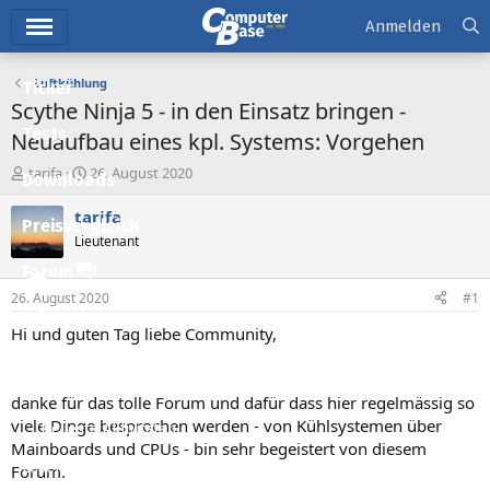
Hauptmenü
Anmelden
Luftkühlung
Ticker
Scythe Ninja 5 - in den Einsatz bringen -
Tests
Neuaufbau eines kpl. Systems: Vorgehen
E
E
tarifa
26. August 2020
Downloads
r
r
s
s
tarifa
Preisvergleich
t
t
Lieutenant
e
e
l
l
Forum
l
l
26. August 2020
#1
e
t
Aktuelles
r
a
Hi und guten Tag liebe Community,
m
Empfohlene Inhalte
Neue Beiträge
danke für das tolle Forum und dafür dass hier regelmässig so
viele Dinge besprochen werden - von Kühlsystemen über
Neueste Aktivitäten
Mainboards und CPUs - bin sehr begeistert von diesem
Leserartikel
Forum.