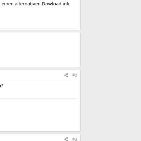
d einen alternativen Dowloadlink
#2
n?
#3