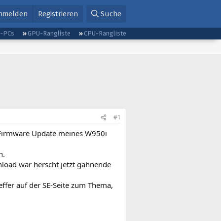
nmelden
Registrieren
Suche
g-PCs
GPU-Rangliste
CPU-Rangliste
#1
n Firmware Update meines W950i
n.
nload war herscht jetzt gähnende
reffer auf der SE-Seite zum Thema,