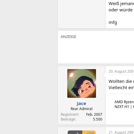
Weiß jemand 
oder würde 
mfg
20. August 200
Wollten die 
Vielleicht e
AMD Ryzen 
Jace
NZXT H1 | C
Rear Admiral
Registriert
Feb. 2007
Beiträge
5.500
21. August 200