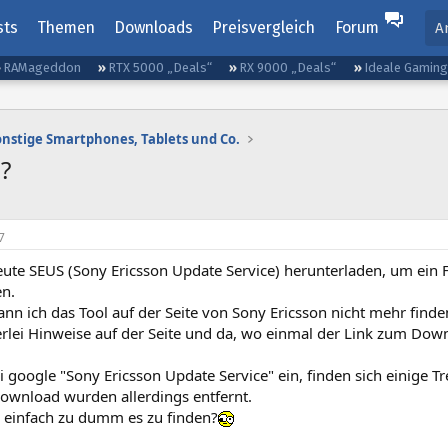
sts
Themen
Downloads
Preisvergleich
Forum
A
RAMageddon
RTX 5000 „Deals“
RX 9000 „Deals“
Ideale Gamin
onstige Smartphones, Tablets und Co.
?
7
heute SEUS (Sony Ericsson Update Service) herunterladen, um ei
n.
ann ich das Tool auf der Seite von Sony Ericsson nicht mehr finde
nerlei Hinweise auf der Seite und da, wo einmal der Link zum Dow
 google "Sony Ericsson Update Service" ein, finden sich einige T
ownload wurden allerdings entfernt.
h einfach zu dumm es zu finden?