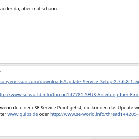
wieder da, aber mal schaun.
7
sonyericsson.com/downloads/Update_Service_Setup-2.7.6.8-1.e
ttp://www.se-world.info/thread147781-SEUS-Anleitung-fuer-Fi
 wenn du einem SE Service Point gehst, die können das Update 
nter
www.quips.de
oder
http://www.se-world.info/thread144205-