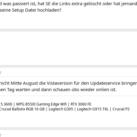
was passiert ist, hat SE die Links extra gelöscht oder hat jeman
seine Setup Datei hochladen?
7
nicht Mitte August die Vistaversion für den Updateservice bringe
inen Tag warten und dann schauen obs wieder onlien ist.
5 3600 | MPG B550I Gaming Edge Wifi | RTX 3060 FE
rucial Ballistix RGB 16 GB | Logitech G305 | Logitech G915 TKL | Crucial P2
7