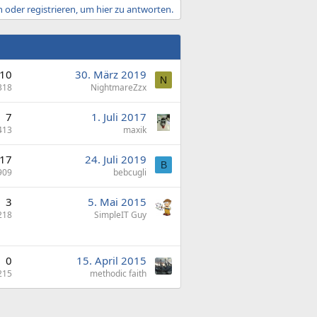
 oder registrieren, um hier zu antworten.
10
30. März 2019
N
318
NightmareZzx
7
1. Juli 2017
413
maxik
17
24. Juli 2019
B
909
bebcugli
3
5. Mai 2015
218
SimpleIT Guy
0
15. April 2015
215
methodic faith