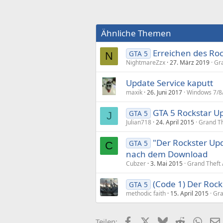
Ähnliche Themen
Erreichen des Roc
GTA 5
N
NightmareZzx
27. März 2019
Gra
Update Service kaputt
maxik
26. Juni 2017
Windows 7/8/
GTA 5 Rockstar Up
GTA 5
J
Julian718
24. April 2015
Grand Th
"Der Rockster Upda
GTA 5
C
nach dem Download
Cubzer
3. Mai 2015
Grand Theft 
(Code 1) Der Rock
GTA 5
methodic faith
15. April 2015
Gra
Facebook
X (Twitter)
Bluesky
Reddit
What
Teilen: