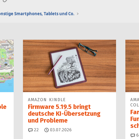
onstige Smartphones, Tablets und Co.
AMAZON KINDLE
AMA
COL
ple
Firmware 5.19.5 bringt
Fa
deutsche KI-Übersetzung
Fun
und Probleme
sc
Kommentare
22
03.07.2026
6