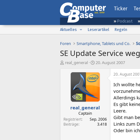
Ticker
Te
Podcast
Aktuelles
Leserartikel
Regeln
Foren
Smartphone, Tablets und Co.
S
SE Update Service weg
E
E
real_general
20. August 2007
r
r
s
s
20. August 200
t
t
Ich wollte 
e
e
l
l
vorzunehme
l
l
Allerdings k
e
t
Es gibt kei
real_general
r
a
Leere.
m
Captain
Gibt man bei
Registriert
Sep. 2006
Links zum D
Beiträge
3.418
Oder bin ic