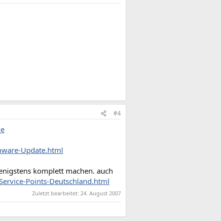
#4
xe
rmware-Update.html
wenigstens komplett machen. auch
Service-Points-Deutschland.html
Zuletzt bearbeitet:
24. August 2007