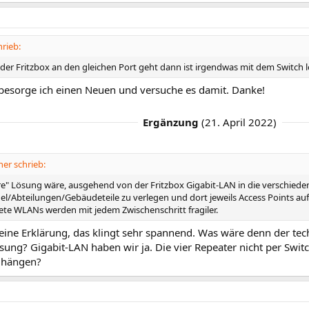
rieb:
der Fritzbox an den gleichen Port geht dann ist irgendwas mit dem Switch l
besorge ich einen Neuen und versuche es damit. Danke!
Ergänzung
(
21. April 2022
)
er schrieb:
ere" Lösung wäre, ausgehend von der Fritzbox Gigabit-LAN in die verschied
el/Abteilungen/Gebäudeteile zu verlegen und dort jeweils Access Points au
tete WLANs werden mit jedem Zwischenschritt fragiler.
eine Erklärung, das klingt sehr spannend. Was wäre denn der te
sung? Gigabit-LAN haben wir ja. Die vier Repeater nicht per Swi
x hängen?