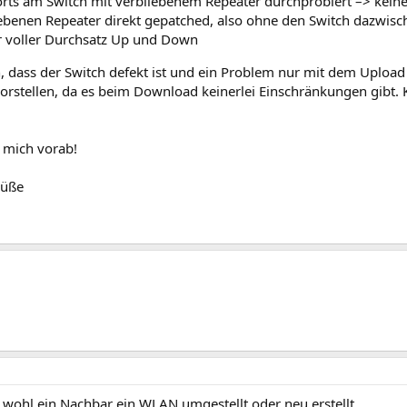
orts am Switch mit verbliebenem Repeater durchprobiert –> kei
ebenen Repeater direkt gepatched, also ohne den Switch dazwis
r voller Durchsatz Up und Down
, dass der Switch defekt ist und ein Problem nur mit dem Upload
vorstellen, da es beim Download keinerlei Einschränkungen gibt
 mich vorab!
rüße
 wohl ein Nachbar ein WLAN umgestellt oder neu erstellt.