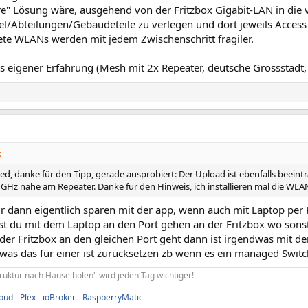
ere" Lösung wäre, ausgehend von der Fritzbox Gigabit-LAN in die
el/Abteilungen/Gebäudeteile zu verlegen und dort jeweils Access
tete WLANs werden mit jedem Zwischenschritt fragiler.
s eigener Erfahrung (Mesh mit 2x Repeater, deutsche Grossstadt,
:
d, danke für den Tipp, gerade ausprobiert: Der Upload ist ebenfalls beeintr
5 GHz nahe am Repeater. Danke für den Hinweis, ich installieren mal die WL
ir dann eigentlich sparen mit der app, wenn auch mit Laptop per 
est du mit dem Laptop an den Port gehen an der Fritzbox wo sonst
er Fritzbox an den gleichen Port geht dann ist irgendwas mit de
as das für einer ist zurücksetzen zb wenn es ein managed Switch
truktur nach Hause holen" wird jeden Tag wichtiger!
loud
-
Plex
-
ioBroker
-
RaspberryMatic