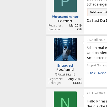
P
Schade eige
Telekom mit
Phrasendreher
Da hast Du 
Lieutenant
Registriert
Mai 2019
Beiträge
759
21. April 2022
Schon mal e
Und passier
Am besten m
Engaged
Projekt "Infras
Fleet Admiral
Pi-hole
-
Nextc
🎅Rätsel-Elite ’12
Registriert
Aug. 2007
Beiträge
13.183
21. April 2022
N
Hallo Phras
das gleiche 