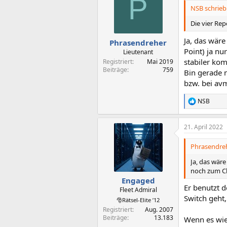
P
NSB schrieb
Die vier Re
Ja, das wäre
Phrasendreher
Point) ja n
Lieutenant
stabiler ko
Registriert
Mai 2019
Beiträge
759
Bin gerade 
bzw. bei avm
NSB
R
e
a
21. April 2022
k
t
i
Phrasendreh
o
n
Ja, das wäre
e
noch zum Cl
n
Engaged
:
Er benutzt d
Fleet Admiral
Switch geht,
🎅Rätsel-Elite ’12
Registriert
Aug. 2007
Beiträge
13.183
Wenn es wie