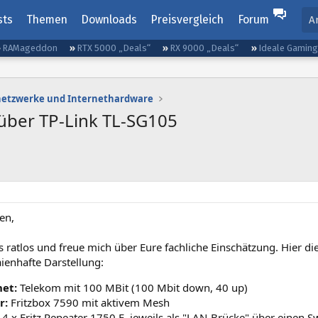
sts
Themen
Downloads
Preisvergleich
Forum
A
RAMageddon
RTX 5000 „Deals“
RX 9000 „Deals“
Ideale Gamin
etzwerke und Internethardware
über TP-Link TL-SG105
en,
s ratlos und freue mich über Eure fachliche Einschätzung. Hier di
ienhafte Darstellung:
net:
Telekom mit 100 MBit (100 Mbit down, 40 up)
r:
Fritzbox 7590 mit aktivem Mesh
4 x Fritz Repeater 1750 E, jeweils als "LAN-Brücke" über einen 