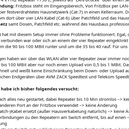
ndung:
Fritzbox steht im Eingangsbereich, Von FritzBox per LAN
ber festverdrahtetes Hausnetzwerk (Cat-7) in einen Kellerraum. D
m dort über vier LAN-Kabel (Cat-6) über Patchfeld und das Hau
etz
samt Dosen, Patchfeld etc. während des Hausbaus professionel
hat mit diesem Setup immer ohne Probleme funktioniert. Egal, 
x verbunden war oder sich an einem der vier Repeater eingeklink
 die 90 bis 100 MBit runter und um die 35 bis 40 rauf. Für uns 
agen haben wir über das WLAN aller vier Repeater zwar immer n
bis 100 MBit aber nur noch einen Upload von 0,5 bis 1 MBit. Das
chnell und weißt keine Einschränkung beim Down- oder Upload a
lichen Endgeräten über AVM ZACK Speedtest und Telekom Speedt
 habe ich bisher folgendes versucht:
ch alles neu gestartet, dabei Repeater bis 10 Min stromlos –> k
anderen Port an der Fritzbox verwendet –> keine Änderung
Patch-)Kabel ersetzt (außer Hausverkabelung natürlich) –> keine
erbindungen zu den Repeatern am Switch entfernt, bis auf einen
ung