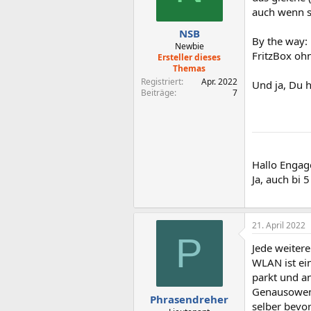
auch wenn si
NSB
By the way: 
Newbie
FritzBox ohn
Ersteller dieses
Themas
Registriert
Apr. 2022
Und ja, Du 
Beiträge
7
Hallo Engage
Ja, auch bi 
21. April 2022
P
Jede weitere
WLAN ist ei
parkt und a
Genausoweni
Phrasendreher
selber bevor