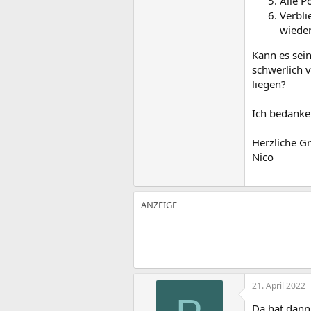
Alle P
Verbli
wiede
Kann es sein
schwerlich 
liegen?
Ich bedanke
Herzliche G
Nico
21. April 2022
Da hat dann