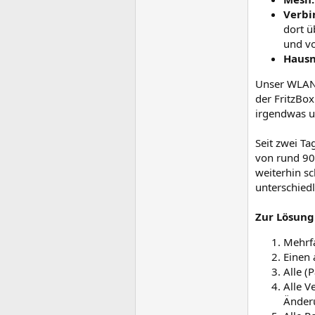
Verbi
dort ü
und vo
Hausn
Unser WLAN 
der FritzBo
irgendwas um
Seit zwei T
von rund 90 
weiterhin s
unterschied
Zur Lösung
Mehrfa
Einen 
Alle (
Alle V
Änder