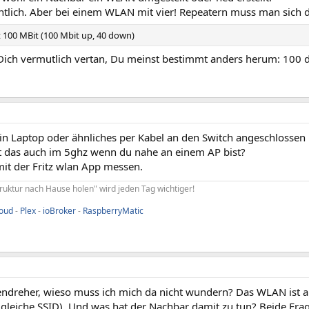
ntlich. Aber bei einem WLAN mit vier! Repeatern muss man sich 
 100 MBit (100 Mbit up, 40 down)
Dich vermutlich vertan, Du meinst bestimmt anders herum: 100 
in Laptop oder ähnliches per Kabel an den Switch angeschlossen
t das auch im 5ghz wenn du nahe an einem AP bist?
it der Fritz wlan App messen.
truktur nach Hause holen" wird jeden Tag wichtiger!
loud
-
Plex
-
ioBroker
-
RaspberryMatic
endreher, wieso muss ich mich da nicht wundern? Das WLAN ist 
(gleiche SSID). Und was hat der Nachbar damit zu tun? Beide Fra