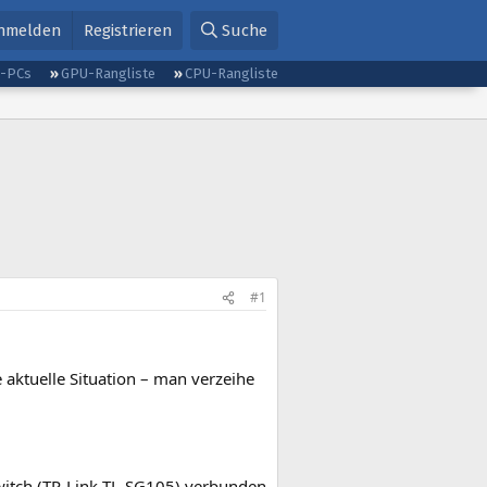
nmelden
Registrieren
Suche
g-PCs
GPU-Rangliste
CPU-Rangliste
#1
e aktuelle Situation – man verzeihe
Switch (TP-Link TL-SG105) verbunden