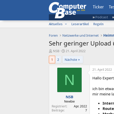
Ticker
Te
Podcast
Aktuelles
Leserartikel
Regeln
Foren
Netzwerke und Internet
Heimn
Sehr geringer Upload 
E
E
NSB
21. April 2022
r
r
1
2
Nächste
s
s
t
t
e
e
21. April 2022
l
l
N
Hallo Expert
l
l
e
t
r
a
ich bin etwa
m
mir meine la
NSB
Newbie
Inter
Registriert
Apr. 2022
Route
Beiträge
7
Mesh: