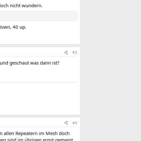
doch nicht wundern.
down, 40 up.
#3
 und geschaut was dann ist?
#4
an allen Repeatern im Mesh doch
gen sind im übrigen ernst gemeint,