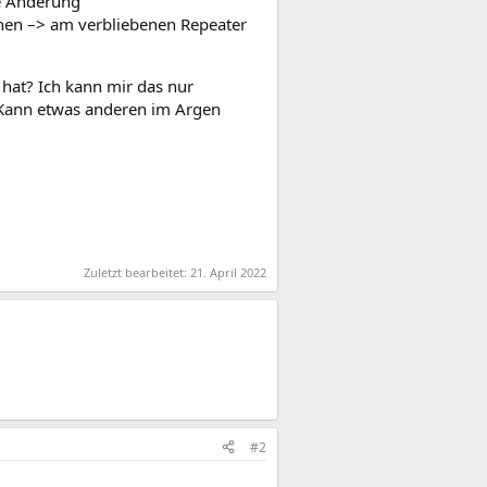
ne Änderung
chen –> am verbliebenen Repeater
 hat? Ich kann mir das nur
. Kann etwas anderen im Argen
Zuletzt bearbeitet:
21. April 2022
#2