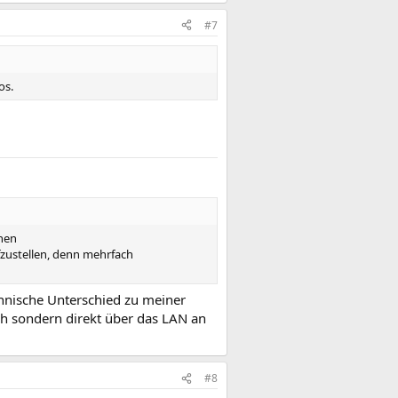
#7
os.
enen
fzustellen, denn mehrfach
chnische Unterschied zu meiner
tch sondern direkt über das LAN an
#8