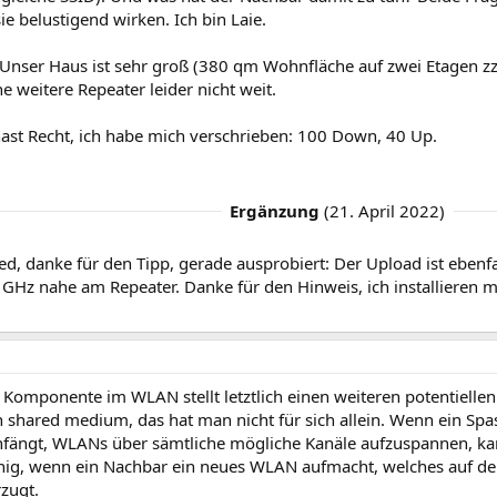
e belustigend wirken. Ich bin Laie.
Unser Haus ist sehr groß (380 qm Wohnfläche auf zwei Etagen zzg
e weitere Repeater leider nicht weit.
hast Recht, ich habe mich verschrieben: 100 Down, 40 Up.
Ergänzung
(
21. April 2022
)
d, danke für den Tipp, gerade ausprobiert: Der Upload ist ebenfal
5 GHz nahe am Repeater. Danke für den Hinweis, ich installieren
 Komponente im WLAN stellt letztlich einen weiteren potentiellen S
n shared medium, das hat man nicht für sich allein. Wenn ein Sp
nfängt, WLANs über sämtliche mögliche Kanäle aufzuspannen, k
g, wenn ein Nachbar ein neues WLAN aufmacht, welches auf de
zugt.