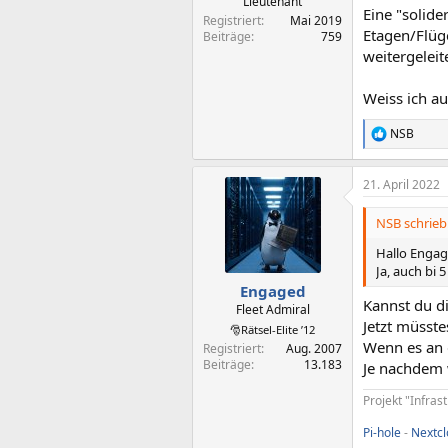
Lieutenant
Eine "solid
Registriert
Mai 2019
Etagen/Flüg
Beiträge
759
weitergelei
Weiss ich au
NSB
R
e
a
21. April 2022
k
t
i
NSB schrieb
o
n
Hallo Engage
e
Ja, auch bi 
n
Engaged
:
Kannst du d
Fleet Admiral
Jetzt müsst
🎅Rätsel-Elite ’12
Wenn es an d
Registriert
Aug. 2007
Beiträge
13.183
Je nachdem w
Projekt "Infras
Pi-hole
-
Nextc