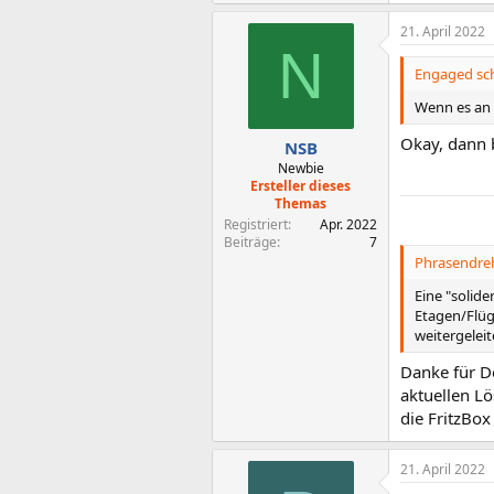
21. April 2022
N
Engaged sch
Wenn es an 
Okay, dann 
NSB
Newbie
Ersteller dieses
Themas
Registriert
Apr. 2022
Beiträge
7
Phrasendreh
Eine "solid
Etagen/Flüg
weitergelei
Danke für D
aktuellen Lö
die FritzBo
21. April 2022