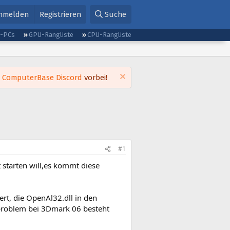
nmelden
Registrieren
Suche
g-PCs
GPU-Rangliste
CPU-Rangliste
m
ComputerBase Discord
vorbei!
#1
 starten will,es kommt diese
iert, die OpenAl32.dll in den
 problem bei 3Dmark 06 besteht