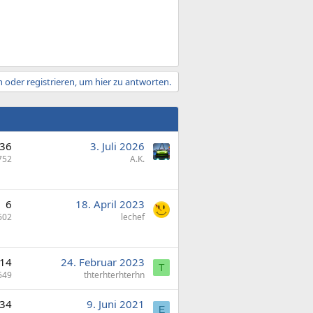
 oder registrieren, um hier zu antworten.
36
3. Juli 2026
752
A.K.
6
18. April 2023
602
lechef
14
24. Februar 2023
T
649
thterhterhterhn
34
9. Juni 2021
E