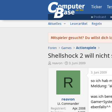
Ticker
Te
Podcast
Aktuelles
Leserartikel
Regeln
Mitspieler gesucht? Du willst dic
Foren
Games
Actionspiele
Shellshock 2 will nicht 
E
E
reavon
3. Juni 2009
r
r
s
s
3. Juni 2009
t
t
R
so ich hab m
e
e
l
l
Meldung: "a
l
l
e
t
was ich bere
reavon
r
a
Game+System
m
Lt. Commander
ebenfalls^^
Registriert
Apr. 2008