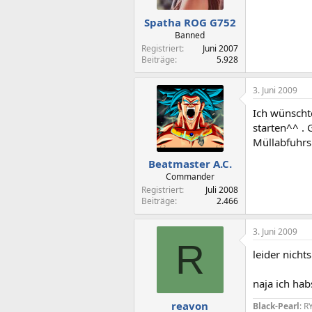
Spatha ROG G752
Banned
Registriert
Juni 2007
Beiträge
5.928
3. Juni 2009
Ich wünschte
starten^^ . 
Müllabfuhrs
Beatmaster A.C.
Commander
Registriert
Juli 2008
Beiträge
2.466
3. Juni 2009
R
leider nicht
naja ich ha
reavon
Black-Pearl
: 