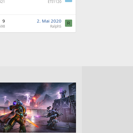
321
ETI1120
9
2. Mai 2020
R
698
RalphS