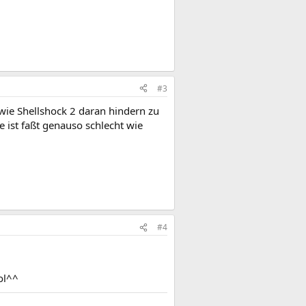
#3
 wie Shellshock 2 daran hindern zu
e ist faßt genauso schlecht wie
#4
ol^^