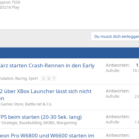
Inspiron 7559
 DS216 Play
Du musst dich einloggen
ärz starten Crash-Rennen in den Early
Antworten
1
Aufrufe
10.
mulation, Racing, Sport
5
6
7
 2 über XBox Launcher lässt sich nicht
Antworten
Aufrufe
2.
en
 Games Store, Battle.net & Co.
FPS beim starten (20-30 Sek. lang)
Antworten
Aufrufe
1.
Strategie, Basebuilding, MOBA, Wargaming
eon Pro W6800 und W6600 starten im
Antworten