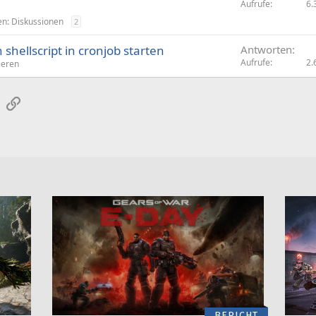
Aufrufe
6.
en: Diskussionen
2
shellscript in cronjob starten
Antworten
Aufrufe
2.
eren
sApp
E-Mail
Link
BERICHT