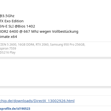
@3.5Ghz
X Exo Edition
5N-E SLI @Bios 1402
DDR2 6400 @ 667 Mhz wegen Vollbestückung
timate x64
RYZEN 5 2600, 16GB DDR4, RTX 2060, Samsung 950 Pro 256GB,
Inspiron 7559
 DS216 Play
chip.de/downloads/DirectX_13002926.html
sprofile.de/id190523