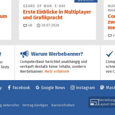
GEARS OF WAR: E-DAY
WAR
MAR
Erste Einblicke in Multiplayer
 zum
Co
und Grafikpracht
zw
Kommentare
48
30.07.2026
me
4
Warum Werbebanner?
!
ComputerBase berichtet unabhängig und
Compu
er
verkauft deshalb keine Inhalte, sondern
schne
 Tests
Werbebanner.
Mehr erfahren!
von 
y
Facebook
Google News
Instagram
Mas
Einstellun
Layout-Um
ag widerrufen
Vertrag kündigen
Barrierefreiheit