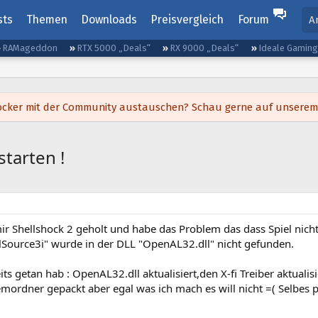
sts
Themen
Downloads
Preisvergleich
Forum
A
RAMageddon
RTX 5000 „Deals“
RX 9000 „Deals“
Ideale Gamin
h locker mit der Community austauschen? Schau gerne auf unsere
starten !
ir Shellshock 2 geholt und habe das Problem das dass Spiel nicht
lSource3i" wurde in der DLL "OpenAL32.dll" nicht gefunden.
its getan hab : OpenAL32.dll aktualisiert,den X-fi Treiber aktualis
ordner gepackt aber egal was ich mach es will nicht =( Selbes