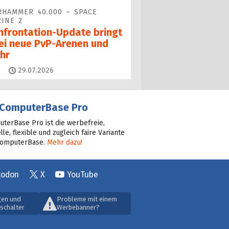
HAMMER 40.000 – SPACE
INE 2
nfrontation-Update bringt
ei neue PvP-Arenen und
hr
Kommentare
29.07.2026
ComputerBase Pro
terBase Pro ist die werbefreie,
lle, flexible und zugleich faire Variante
ComputerBase.
Mehr dazu!
todon
X
YouTube
gen und
Probleme mit einem
schalter
Werbebanner?