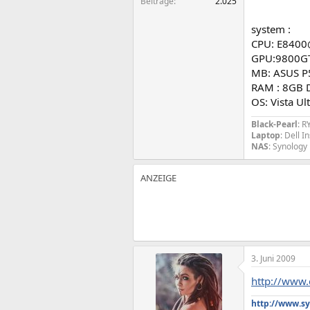
Beiträge
2.025
system :
CPU: E8400
GPU:9800GT
MB: ASUS P
RAM : 8GB 
OS: Vista Ul
Black-Pearl
: 
Laptop
: Dell 
NAS
: Synology
3. Juni 2009
http://www.
http://www.sy