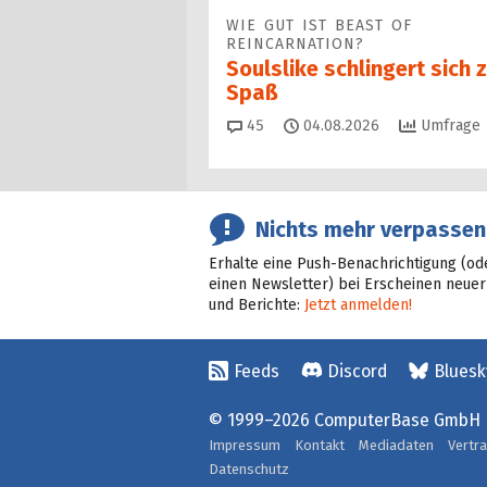
WIE GUT IST BEAST OF
REINCARNATION?
Soulslike schlingert sich
Spaß
Kommentare
45
04.08.2026
Umfrage
Nichts mehr verpassen
Erhalte eine Push-Benachrichtigung (od
einen Newsletter) bei Erscheinen neuer
und Berichte:
Jetzt anmelden!
Feeds
Discord
Bluesk
© 1999–2026 ComputerBase GmbH
Impressum
Kontakt
Mediadaten
Vertr
Datenschutz