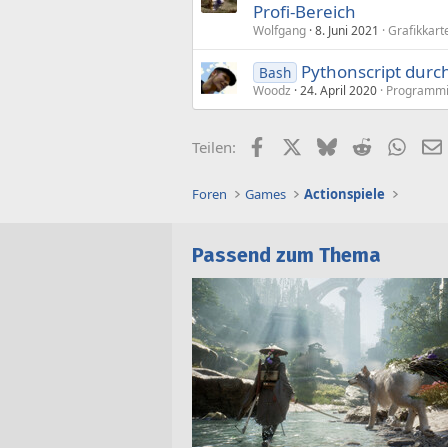
Profi-Bereich
Wolfgang
8. Juni 2021
Grafikkart
Pythonscript durch 
Bash
Woodz
24. April 2020
Programmi
Facebook
X (Twitter)
Bluesky
Reddit
What
Teilen:
Foren
Games
Actionspiele
Passend zum Thema