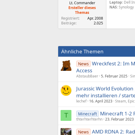
Laptop
: Dell 
Lt. Commander
NAS
: Synology
Ersteller dieses
Themas
Registriert
Apr. 2008
Beiträge
2.025
Ähnliche Themen
Wreckfest 2: Im M
News
Access
AbstaubBaer
5. Februar 2025
Si
Jurassic World Evolution
mehr installieren / start
lechef
16. April 2023
Steam, Epic
Minecraft 1-2 
Minecraft
T
thterhterhterhn
23. Februar 2023
AMD RDNA 2: Rad
News