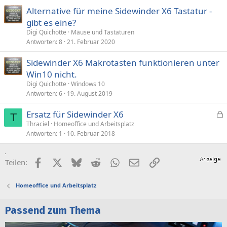
Alternative für meine Sidewinder X6 Tastatur -
gibt es eine?
Digi Quichotte
Mäuse und Tastaturen
Antworten
8
21. Februar 2020
Sidewinder X6 Makrotasten funktionieren unter
Win10 nicht.
Digi Quichotte
Windows 10
Antworten
6
19. August 2019
Ersatz für Sidewinder X6
T
e
Thraciel
Homeoffice und Arbeitsplatz
Antworten
1
10. Februar 2018
s
p
e
Facebook
X (Twitter)
Bluesky
Reddit
WhatsApp
E-Mail
Link
Teilen:
r
r
Homeoffice und Arbeitsplatz
t
Passend zum Thema