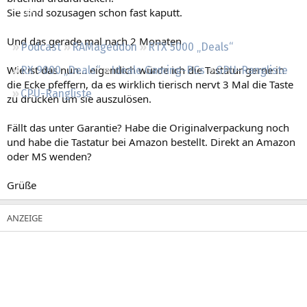
Regeln
Sie sind sozusagen schon fast kaputt.
Und das gerade mal nach 2 Monaten.
Podcast
RAMageddon
RTX 5000 „Deals“
Wie ist das nun... eigentlich würde ich die Tastatur gerne in
RX 9000 „Deals“
Ideale Gaming-PCs
GPU-Rangliste
die Ecke pfeffern, da es wirklich tierisch nervt 3 Mal die Taste
CPU-Rangliste
zu drücken um sie auszulösen.
Fällt das unter Garantie? Habe die Originalverpackung noch
und habe die Tastatur bei Amazon bestellt. Direkt an Amazon
oder MS wenden?
Grüße