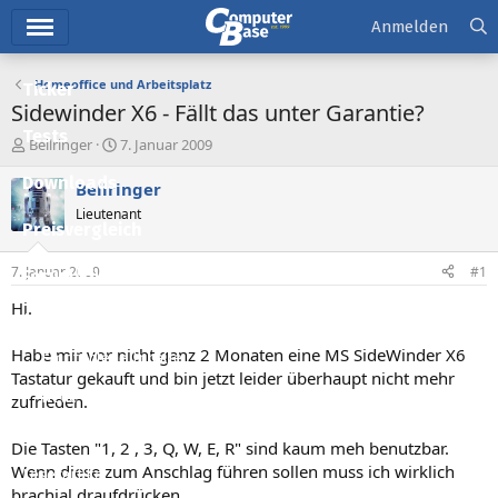
Hauptmenü
Anmelden
Homeoffice und Arbeitsplatz
Ticker
Sidewinder X6 - Fällt das unter Garantie?
Tests
E
E
Bellringer
7. Januar 2009
r
r
Downloads
s
s
Bellringer
t
t
Lieutenant
e
e
Preisvergleich
l
l
l
l
7. Januar 2009
#1
Forum
e
t
r
a
Hi.
Aktuelles
m
Habe mir vor nicht ganz 2 Monaten eine MS SideWinder X6
Empfohlene Inhalte
Tastatur gekauft und bin jetzt leider überhaupt nicht mehr
Neue Beiträge
zufrieden.
Neueste Aktivitäten
Die Tasten "1, 2 , 3, Q, W, E, R" sind kaum meh benutzbar.
Wenn diese zum Anschlag führen sollen muss ich wirklich
Leserartikel
brachial draufdrücken.