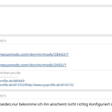
2015
.nexusmods.com/skyrim/mods/28642/?
.nexusmods.com/skyrim/mods/2692/?
and then you die
------------------
profile.de/id60669
profile.de/id133320
http://www.sysprofile.de/id143132
2015
 beiden,nur bekomme ich ihn anscheint nicht richtig Konfigurier