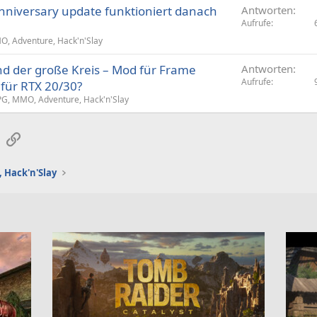
nniversary update funktioniert danach
Antworten
Aufrufe
, Adventure, Hack'n'Slay
nd der große Kreis – Mod für Frame
Antworten
Aufrufe
 für RTX 20/30?
PG, MMO, Adventure, Hack'n'Slay
sApp
E-Mail
Link
 Hack'n'Slay