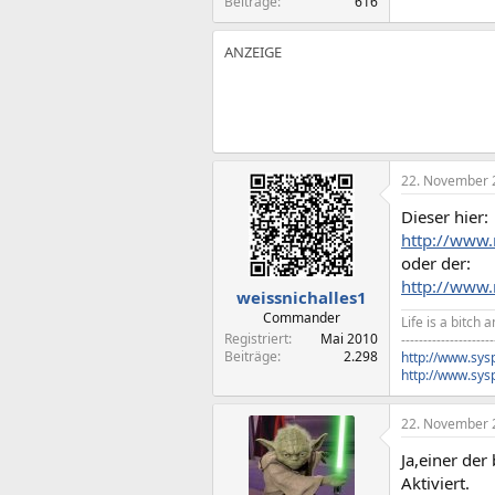
Beiträge
616
22. November 
Dieser hier:
http://www
oder der:
http://www
weissnichalles1
Commander
Life is a bitch 
Registriert
Mai 2010
---------------------
Beiträge
2.298
http://www.sys
http://www.sys
22. November 
Ja,einer der
Aktiviert.