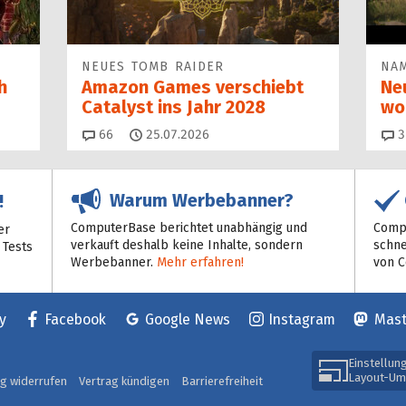
NEUES TOMB RAIDER
NAM
h
Amazon Games verschiebt
Ne
Catalyst ins Jahr 2028
wo
Kommentare
66
25.07.2026
3
Warum Werbebanner?
!
ComputerBase berichtet unabhängig und
Compu
er
verkauft deshalb keine Inhalte, sondern
schne
 Tests
Werbebanner.
Mehr erfahren!
von 
y
Facebook
Google News
Instagram
Mas
Einstellun
Layout-Um
ag widerrufen
Vertrag kündigen
Barrierefreiheit