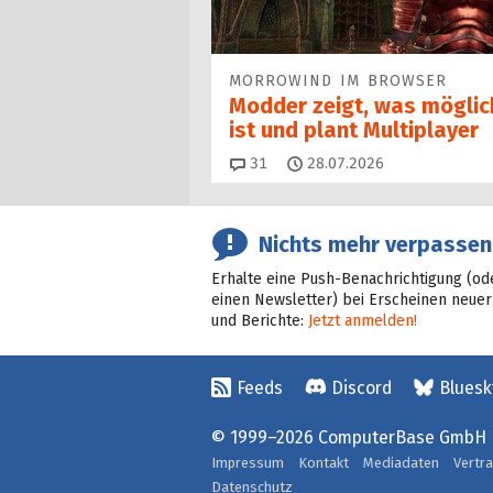
MORROWIND IM BROWSER
Modder zeigt, was möglic
ist und plant Multiplayer
Kommentare
31
28.07.2026
Nichts mehr verpassen
Erhalte eine Push-Benachrichtigung (od
einen Newsletter) bei Erscheinen neuer
und Berichte:
Jetzt anmelden!
Feeds
Discord
Bluesk
© 1999–2026 ComputerBase GmbH
Impressum
Kontakt
Mediadaten
Vertr
Datenschutz