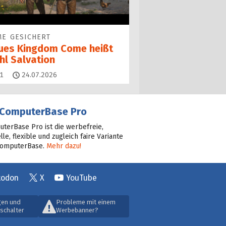
E GESICHERT
ues Kingdom Come heißt
hl Salvation
Kommentare
1
24.07.2026
ComputerBase Pro
terBase Pro ist die werbefreie,
lle, flexible und zugleich faire Variante
ComputerBase.
Mehr dazu!
todon
X
YouTube
gen und
Probleme mit einem
schalter
Werbebanner?