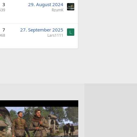
3
29. August 2024
639
RzumK
7
27. September 2025
L
968
Lars1111