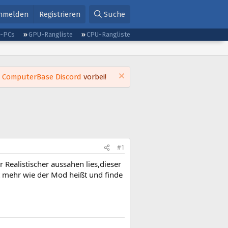
nmelden
Registrieren
Suche
g-PCs
GPU-Rangliste
CPU-Rangliste
m
ComputerBase Discord
vorbei!
#1
Realistischer aussahen lies,dieser
t mehr wie der Mod heißt und finde