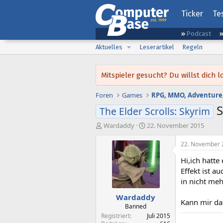
Ticker
Te
Podcast
Aktuelles
Leserartikel
Regeln
Mitspieler gesucht? Du willst dic
Foren
Games
RPG, MMO, Adventure,
S
The Elder Scrolls: Skyrim
E
E
Wardaddy
22. November 2015
r
r
s
s
22. November 
t
t
Hi,ich hatte
e
e
l
l
Effekt ist 
l
l
in nicht meh
e
t
Wardaddy
r
a
Kann mir da
m
Banned
Registriert
Juli 2015