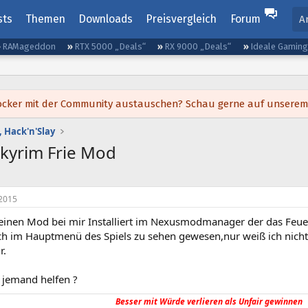
sts
Themen
Downloads
Preisvergleich
Forum
A
RAMageddon
RTX 5000 „Deals“
RX 9000 „Deals“
Ideale Gamin
h locker mit der Community austauschen? Schau gerne auf unsere
 Hack'n'Slay
kyrim Frie Mod
2015
 einen Mod bei mir Installiert im Nexusmodmanager der das Feuer 
auch im Hauptmenü des Spiels zu sehen gewesen,nur weiß ich nich
r.
 jemand helfen ?
Besser mit Würde verlieren als Unfair gewinnen