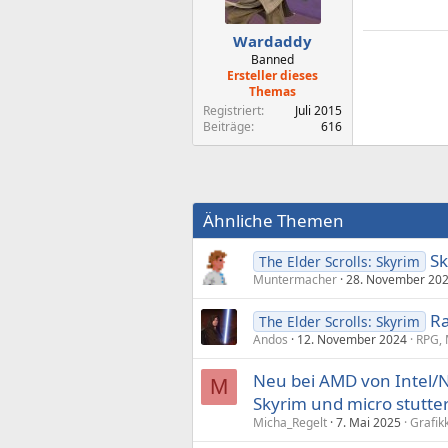
Wardaddy
Banned
Ersteller dieses
Themas
Registriert
Juli 2015
Beiträge
616
Ähnliche Themen
Sk
The Elder Scrolls: Skyrim
Muntermacher
28. November 20
Ra
The Elder Scrolls: Skyrim
Andos
12. November 2024
RPG, 
Neu bei AMD von Intel/
M
Skyrim und micro stutte
Micha_Regelt
7. Mai 2025
Grafik