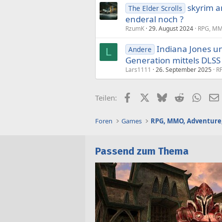
skyrim a
The Elder Scrolls
enderal noch ?
RzumK
29. August 2024
RPG, MMO
Indiana Jones u
Andere
L
Generation mittels DLSS
Lars1111
26. September 2025
R
Facebook
X (Twitter)
Bluesky
Reddit
What
Teilen:
Foren
Games
RPG, MMO, Adventure,
Passend zum Thema