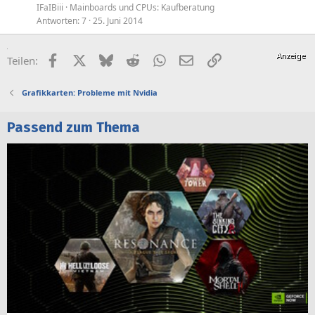
IFaIBiii
Mainboards und CPUs: Kaufberatung
Antworten
7
25. Juni 2014
Facebook
X (Twitter)
Bluesky
Reddit
WhatsApp
E-Mail
Link
Teilen:
Grafikkarten: Probleme mit Nvidia
Passend zum Thema