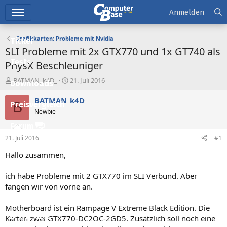
Hauptmenü
Anmelden
Grafikkarten: Probleme mit Nvidia
Ticker
SLI Probleme mit 2x GTX770 und 1x GT740 als
Tests
PhysX Beschleuniger
E
E
BATMAN_k4D_
21. Juli 2016
Downloads
r
r
s
s
BATMAN_k4D_
B
Preisvergleich
t
t
Newbie
e
e
l
l
Forum
l
l
21. Juli 2016
#1
e
t
Aktuelles
r
a
Hallo zusammen,
m
Empfohlene Inhalte
ich habe Probleme mit 2 GTX770 im SLI Verbund. Aber
Neue Beiträge
fangen wir von vorne an.
Neueste Aktivitäten
Motherboard ist ein Rampage V Extreme Black Edition. Die
Leserartikel
Karten zwei GTX770-DC2OC-2GD5. Zusätzlich soll noch eine