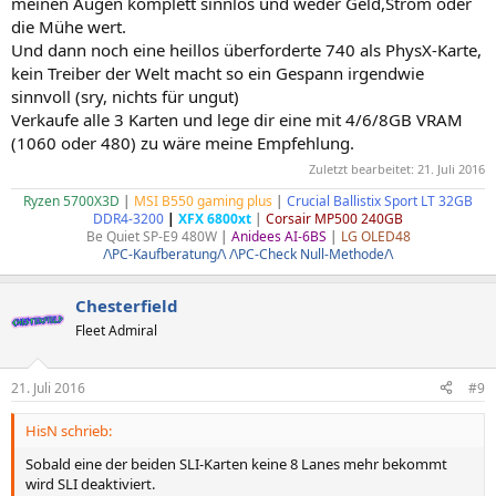
meinen Augen komplett sinnlos und weder Geld,Strom oder
die Mühe wert.
Und dann noch eine heillos überforderte 740 als PhysX-Karte,
kein Treiber der Welt macht so ein Gespann irgendwie
sinnvoll (sry, nichts für ungut)
Verkaufe alle 3 Karten und lege dir eine mit 4/6/8GB VRAM
(1060 oder 480) zu wäre meine Empfehlung.
Zuletzt bearbeitet:
21. Juli 2016
Ryzen 5700X3D
|
MSI B550 gaming plus
|
Crucial Ballistix Sport LT 32GB
DDR4-3200
|
XFX 6800xt
|
Corsair MP500 240GB
Be Quiet SP-E9 480W
|
Anidees AI-6BS
|
LG OLED48
/\PC-Kaufberatung/\
/\PC-Check Null-Methode/\
Chesterfield
Fleet Admiral
21. Juli 2016
#9
HisN schrieb:
Sobald eine der beiden SLI-Karten keine 8 Lanes mehr bekommt
wird SLI deaktiviert.