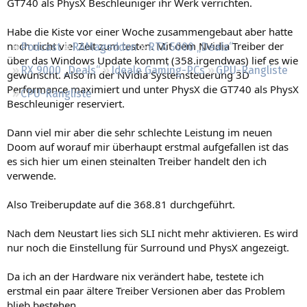
GT740 als PhysX Beschleuniger ihr Werk verrichten.
Regeln
Habe die Kiste vor einer Woche zusammengebaut aber hatte
noch nicht viel Zeit zum testen. Mit dem NVidia Treiber der
Podcast
RAMageddon
RTX 5000 „Deals“
über das Windows Update kommt (358.irgendwas) lief es wie
RX 9000 „Deals“
Ideale Gaming-PCs
GPU-Rangliste
gewünscht. Also in der NVidia Systemsteuerung 3D
Performance maximiert und unter PhysX die GT740 als PhysX
CPU-Rangliste
Beschleuniger reserviert.
Dann viel mir aber die sehr schlechte Leistung im neuen
Doom auf worauf mir überhaupt erstmal aufgefallen ist das
es sich hier um einen steinalten Treiber handelt den ich
verwende.
Also Treiberupdate auf die 368.81 durchgeführt.
Nach dem Neustart lies sich SLI nicht mehr aktivieren. Es wird
nur noch die Einstellung für Surround und PhysX angezeigt.
Da ich an der Hardware nix verändert habe, testete ich
erstmal ein paar ältere Treiber Versionen aber das Problem
blieb bestehen.