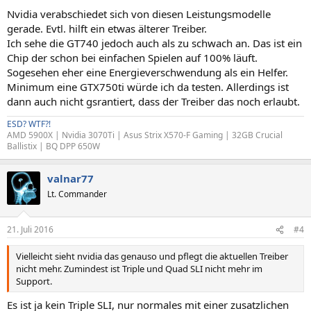
Nvidia verabschiedet sich von diesen Leistungsmodelle
gerade. Evtl. hilft ein etwas älterer Treiber.
Ich sehe die GT740 jedoch auch als zu schwach an. Das ist ein
Chip der schon bei einfachen Spielen auf 100% läuft.
Sogesehen eher eine Energieverschwendung als ein Helfer.
Minimum eine GTX750ti würde ich da testen. Allerdings ist
dann auch nicht gsrantiert, dass der Treiber das noch erlaubt.
ESD? WTF?!
AMD 5900X | Nvidia 3070Ti | Asus Strix X570-F Gaming | 32GB Crucial
Ballistix | BQ DPP 650W
valnar77
Lt. Commander
21. Juli 2016
#4
Vielleicht sieht nvidia das genauso und pflegt die aktuellen Treiber
nicht mehr. Zumindest ist Triple und Quad SLI nicht mehr im
Support.
Es ist ja kein Triple SLI, nur normales mit einer zusatzlichen