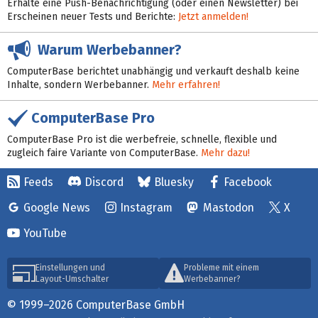
Erhalte eine Push-Benachrichtigung (oder einen Newsletter) bei
Erscheinen neuer Tests und Berichte:
Jetzt anmelden!
Warum Werbebanner?
ComputerBase berichtet unabhängig und verkauft deshalb keine
Inhalte, sondern Werbebanner.
Mehr erfahren!
ComputerBase Pro
ComputerBase Pro ist die werbefreie, schnelle, flexible und
zugleich faire Variante von ComputerBase.
Mehr dazu!
Feeds
Discord
Bluesky
Facebook
Google News
Instagram
Mastodon
X
YouTube
Einstellungen und
Probleme mit einem
Layout-Umschalter
Werbebanner?
© 1999–2026 ComputerBase GmbH