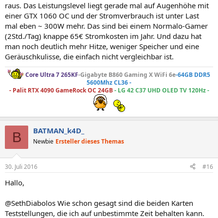
raus. Das Leistungslevel liegt gerade mal auf Augenhöhe mit
einer GTX 1060 OC und der Stromverbrauch ist unter Last
mal eben ~ 300W mehr. Das sind bei einem Normalo-Gamer
(2Std./Tag) knappe 65€ Stromkosten im Jahr. Und dazu hat
man noch deutlich mehr Hitze, weniger Speicher und eine
Geräuschkulisse, die einfach nicht vergleichbar ist.
Core Ultra 7 265KF
-Gigabyte B860 Gaming X WiFi 6e
-64GB DDR5
5600Mhz CL36 -
- Palit RTX 4090 GameRock OC 24GB
- LG 42 C37 UHD OLED TV 120Hz -
BATMAN_k4D_
B
Newbie
Ersteller dieses Themas
30. Juli 2016
#16
Hallo,
@SethDiabolos Wie schon gesagt sind die beiden Karten
Teststellungen, die ich auf unbestimmte Zeit behalten kann.