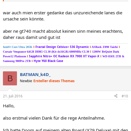
war auch mien erster gedanke das unzureichende lanes die
ursache sein könnte.
aber ne gt740 macht absolut keinen sinn meines erachtens,
daher raus damit und gut ist
Fractal Design Celsius+ S36 Dynamic
Intel® Core Ultra 285K
I
I
ASRock Z890 Taichi
I
Corsair Vengeance 64GB DDR5 CL30 (Kit 4x16GB) 6000MHz CL30
I
1200W BeQuiet Dark
Sapphire Nitro+ OC Radeon RX 7900 XT Vapor-X
Power12 Platinum
I
I
WD 850X 2TB &
Hyte Y60 Black Case
Samsung 980Pro 2TB
I
BATMAN_k4D_
B
Newbie
Ersteller dieses Themas
21. Juli 2016
#10
Hallo,
also erstmal vielen Dank für die rege Anteilnahme.
Ich hatte Doom auf meinem alten Board (X79 Deluxe) mit den