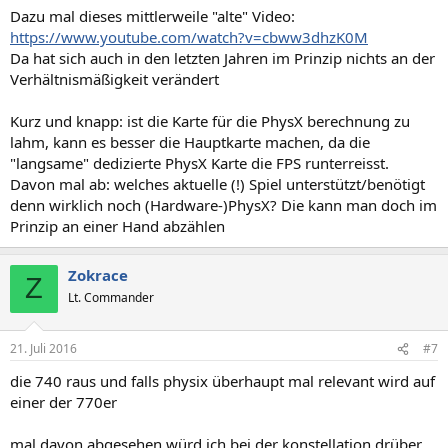
Dazu mal dieses mittlerweile "alte" Video:
https://www.youtube.com/watch?v=cbww3dhzK0M
Da hat sich auch in den letzten Jahren im Prinzip nichts an der
Verhältnismäßigkeit verändert
Kurz und knapp: ist die Karte für die PhysX berechnung zu
lahm, kann es besser die Hauptkarte machen, da die
"langsame" dedizierte PhysX Karte die FPS runterreisst.
Davon mal ab: welches aktuelle (!) Spiel unterstützt/benötigt
denn wirklich noch (Hardware-)PhysX? Die kann man doch im
Prinzip an einer Hand abzählen
Zokrace
Z
Lt. Commander
21. Juli 2016
#7
die 740 raus und falls physix überhaupt mal relevant wird auf
einer der 770er
mal davon abgesehen würd ich bei der konstellation drüber