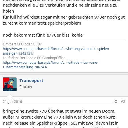
nachdenken alle 3 zu verkaufen und eine einzelne neue zu
holen
für full hd würdest sogar mit ner gebrauchten 970er noch gut
zurecht kommen trotz speicherproblem
noch bekommst für die770er bissl kohle
Limitiert CPU oder GPU?
https://www.computerbase.de/forum/t...slastung-via-osd-in-spielen-
anzeigen.1242131/
Leitfaden: Der Ideale PC Gaming/Office
https://www.computerbase.de/forum/t...-leitfaden-fuer-eine-
zusammenstellung.706743/
Tranceport
Captain
21. Juli 2016
#8
bringt eine zweite 770 überhaupt etwas im neuen Doom,
außer Mikroruckler? Eine 770 allein war doch schon kurz
nach Release ein Speicherkrüppel, SLI mit zwei davon ist in