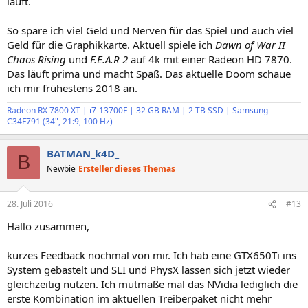
läuft.
So spare ich viel Geld und Nerven für das Spiel und auch viel
Geld für die Graphikkarte. Aktuell spiele ich
Dawn of War II
Chaos Rising
und
F.E.A.R 2
auf 4k mit einer Radeon HD 7870.
Das läuft prima und macht Spaß. Das aktuelle Doom schaue
ich mir frühestens 2018 an.
Radeon RX 7800 XT | i7-13700F | 32 GB RAM | 2 TB SSD | Samsung
C34F791 (34", 21:9, 100 Hz)
BATMAN_k4D_
B
Newbie
Ersteller dieses Themas
28. Juli 2016
#13
Hallo zusammen,
kurzes Feedback nochmal von mir. Ich hab eine GTX650Ti ins
System gebastelt und SLI und PhysX lassen sich jetzt wieder
gleichzeitig nutzen. Ich mutmaße mal das NVidia lediglich die
erste Kombination im aktuellen Treiberpaket nicht mehr