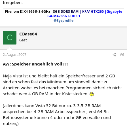
freigeben.
Phenom II X4 955@ 3,6GHz
|
8
G
B
DDR3
R
A
M
|
K
F
A
²
G
T
X
2
6
0
|
Gigabyte
GA-MA785GT-UD3H
@Sysprofile
CBase64
C
Gast
2. August 2007
#6
AW: Speicher angeblich voll???
Naja Vista ist und bleibt halt ein Speicherfresser und 2 GB
sind eh schon fast das Minimum um sinnvoll damit zu
Arbeiten wobei es bei manchen Programmen sicherlich nicht
schadet wen 4 GB RAM in der Kiste stecken.
(allerdings kann Vista 32 Bit nur ca. 3-3,5 GB RAM
ansprechen bei 4 GB RAM Arbeitsspeicher , erst 64 Bit
Betriebsysteme können 4 oder mehr GB verwalten und
nutzen,)