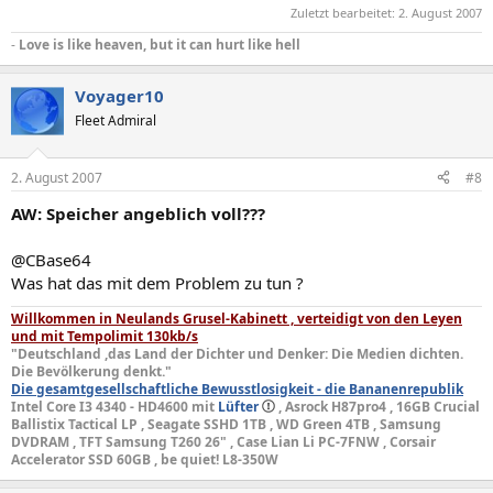
Zuletzt bearbeitet:
2. August 2007
-
Love is like heaven, but it can hurt like hell
Voyager10
Fleet Admiral
2. August 2007
#8
AW: Speicher angeblich voll???
@CBase64
Was hat das mit dem Problem zu tun ?
Willkommen in Neulands Grusel-Kabinett , verteidigt von den Leyen
und mit Tempolimit 130kb/s
"Deutschland ,das Land der Dichter und Denker: Die Medien dichten.
Die Bevölkerung denkt."
Die gesamtgesellschaftliche Bewusstlosigkeit - die Bananenrepublik
Intel Core I3 4340 - HD4600 mit
Lüfter
, Asrock H87pro4 , 16GB Crucial
Ballistix Tactical LP , Seagate SSHD 1TB , WD Green 4TB , Samsung
DVDRAM , TFT Samsung T260 26" , Case Lian Li PC-7FNW , Corsair
Accelerator SSD 60GB , be quiet! L8-350W