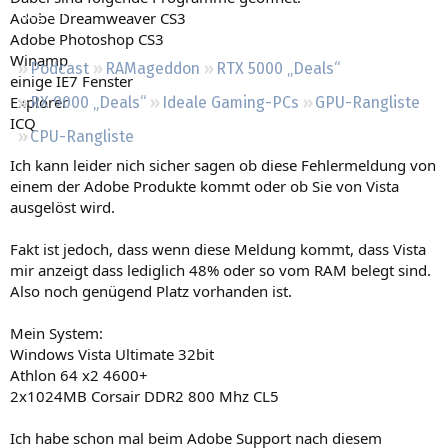
Regeln
Adobe Dreamweaver CS3
Adobe Photoshop CS3
Winamp
Podcast
RAMageddon
RTX 5000 „Deals“
einige IE7 Fenster
Explorer
RX 9000 „Deals“
Ideale Gaming-PCs
GPU-Rangliste
ICQ
CPU-Rangliste
Ich kann leider nich sicher sagen ob diese Fehlermeldung von
einem der Adobe Produkte kommt oder ob Sie von Vista
ausgelöst wird.
Fakt ist jedoch, dass wenn diese Meldung kommt, dass Vista
mir anzeigt dass lediglich 48% oder so vom RAM belegt sind.
Also noch genügend Platz vorhanden ist.
Mein System:
Windows Vista Ultimate 32bit
Athlon 64 x2 4600+
2x1024MB Corsair DDR2 800 Mhz CL5
Ich habe schon mal beim Adobe Support nach diesem