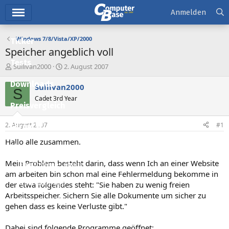
Hauptmenü
Anmelden
Windows 7/8/Vista/XP/2000
Ticker
Speicher angeblich voll
Tests
E
E
Sullivan2000
2. August 2007
r
r
Downloads
s
s
Sullivan2000
S
t
t
Cadet 3rd Year
e
e
Preisvergleich
l
l
l
l
2. August 2007
#1
Forum
e
t
r
a
Hallo alle zusammen.
Aktuelles
m
Mein Problem besteht darin, dass wenn Ich an einer Website
Empfohlene Inhalte
am arbeiten bin schon mal eine Fehlermeldung bekomme in
Neue Beiträge
der etwa folgendes steht: "Sie haben zu wenig freien
Arbeitsspeicher. Sichern Sie alle Dokumente um sicher zu
Neueste Aktivitäten
gehen dass es keine Verluste gibt."
Leserartikel
Dabei sind folgende Programme geöffnet: