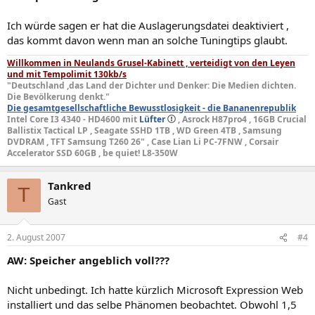
Ich würde sagen er hat die Auslagerungsdatei deaktiviert ,
das kommt davon wenn man an solche Tuningtips glaubt.
Willkommen in Neulands Grusel-Kabinett , verteidigt von den Leyen
und mit Tempolimit 130kb/s
"Deutschland ,das Land der Dichter und Denker: Die Medien dichten.
Die Bevölkerung denkt."
Die gesamtgesellschaftliche Bewusstlosigkeit - die Bananenrepublik
Intel Core I3 4340 - HD4600 mit
Lüfter
, Asrock H87pro4 , 16GB Crucial
Ballistix Tactical LP , Seagate SSHD 1TB , WD Green 4TB , Samsung
DVDRAM , TFT Samsung T260 26" , Case Lian Li PC-7FNW , Corsair
Accelerator SSD 60GB , be quiet! L8-350W
Tankred
T
Gast
2. August 2007
#4
AW: Speicher angeblich voll???
Nicht unbedingt. Ich hatte kürzlich Microsoft Expression Web
installiert und das selbe Phänomen beobachtet. Obwohl 1,5