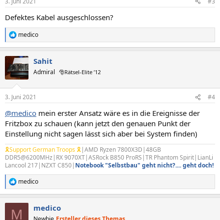
3. Juni 2021
#3
e
n
Defektes Kabel ausgeschlossen?
:
medico
R
e
a
Sahit
k
t
Admiral
🎅Rätsel-Elite ’12
i
o
n
3. Juni 2021
#4
e
n
@medico
mein erster Ansatz wäre es in die Ereignisse der
:
Fritzbox zu schauen (kann jetzt den genauen Punkt der
Einstellung nicht sagen lässt sich aber bei System finden)
🎗Support German Troops 🎗
|AMD Ryzen 7800X3D|48GB
DDR5@6200MHz|RX 9070XT|ASRock B850 ProRS|TR Phantom Spirit|LianLi
Lancool 217|NZXT C850|
Notebook "Selbstbau" geht nicht?.... geht doch!
medico
R
e
a
medico
k
M
t
Newbie
Ersteller dieses Themas