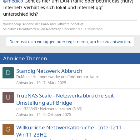
@medico
Geht es hier um LAN-Traffic oder betrifft das (nur?)
Internet? Verhält es sich lokal und Internet ggf
unterschiedlich?
Vollständige Angabe der Hard- und Software benötigt.
Selektives Beantworten von Nachfragen beendet die Hilfeleistung.
Du musst dich einloggen oder registrieren, um hier zu antworten.
Ähnliche Themen
Ständig Netzwerk Abbruch
D
Dr.Mole
Heimnetzwerke und Internethardware
Antworten
10
7. März 2025
TrueNAS Scale - Netzwerkabbrüche seit
U
Umstellung auf Bridge
user324543
Netzwerkspeicher (NAS)
Antworten
14
9. Oktober 2025
Willkürliche Netzwerkabbrüche - Intel I211 -
S
Win11 23H2