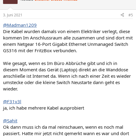
i
o
n
3. Juni 2021
#5
e
n
@Madman1209
:
Die Kabel wurden damals von einem Elektriker verlegt, diese
kommen Im Anschlussraum alle zusammen und sind dort mit
einem Netgear 16-Port Gigabit Ethernet Unmanaged Switch
GS316 mit der FritzBox verbunden.
Wie gesagt, wenn es Im Büro Abbrüche gibt und ich in
diesem Moment das Gerät (Laptop) direkt an die Wanddose
anschließe ist Internet da. Wenn ich nach einer Zeit es wieder
umstecke oder die kleine Switch Neustarte dann geht es
wieder.
@F31v3l
ja, ich habe mehrere Kabel ausprobiert
@Sahit
Ok dann muss ich da mal reinschauen, wenn es noch mal
passiert. Hatte mir jetzt nicht gemerkt wann es war und dort