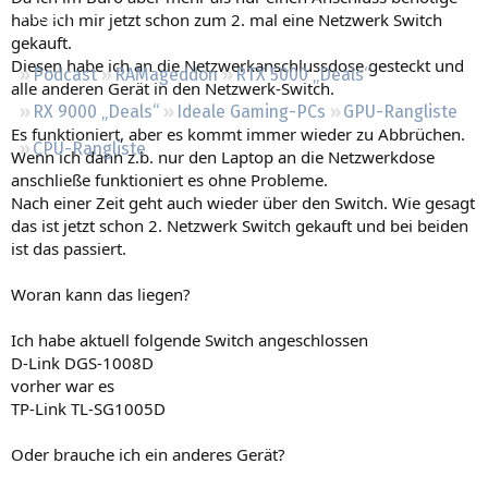
Regeln
habe ich mir jetzt schon zum 2. mal eine Netzwerk Switch
gekauft.
Diesen habe ich an die Netzwerkanschlussdose gesteckt und
Podcast
RAMageddon
RTX 5000 „Deals“
alle anderen Gerät in den Netzwerk-Switch.
RX 9000 „Deals“
Ideale Gaming-PCs
GPU-Rangliste
Es funktioniert, aber es kommt immer wieder zu Abbrüchen.
CPU-Rangliste
Wenn ich dann z.b. nur den Laptop an die Netzwerkdose
anschließe funktioniert es ohne Probleme.
Nach einer Zeit geht auch wieder über den Switch. Wie gesagt
das ist jetzt schon 2. Netzwerk Switch gekauft und bei beiden
ist das passiert.
Woran kann das liegen?
Ich habe aktuell folgende Switch angeschlossen
D-Link DGS-1008D
vorher war es
TP-Link TL-SG1005D
Oder brauche ich ein anderes Gerät?