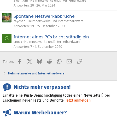
Sylentium
Heimnetzwerke und Internethardware
Antworten
20
26. Mai 2024
Spontane Netzwerkabbrüche
raychan
Heimnetzwerke und Internethardware
Antworten
19
25. Dezember 2023
Internet eines PCs bricht ständig ein
S
snock
Heimnetzwerke und Internethardware
Antworten
7
4. September 2020
Facebook
X (Twitter)
Bluesky
Reddit
WhatsApp
E-Mail
Link
Teilen:
Heimnetzwerke und Internethardware
Nichts mehr verpassen!
Erhalte eine Push-Benachrichtigung (oder einen Newsletter) bei
Erscheinen neuer Tests und Berichte:
Jetzt anmelden!
Warum Werbebanner?