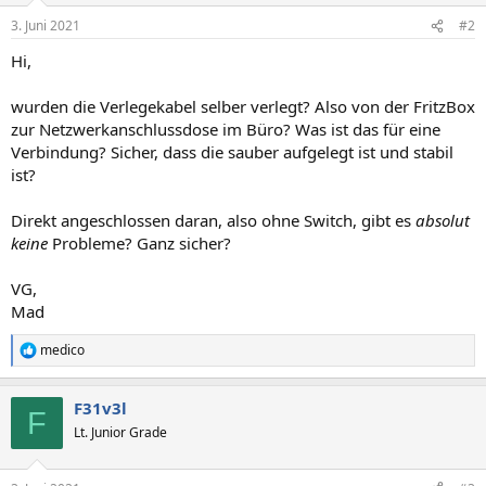
3. Juni 2021
#2
Hi,
wurden die Verlegekabel selber verlegt? Also von der FritzBox
zur Netzwerkanschlussdose im Büro? Was ist das für eine
Verbindung? Sicher, dass die sauber aufgelegt ist und stabil
ist?
Direkt angeschlossen daran, also ohne Switch, gibt es
absolut
keine
Probleme? Ganz sicher?
VG,
Mad
medico
R
e
a
F31v3l
k
F
t
Lt. Junior Grade
i
o
n