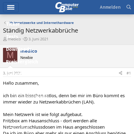
Hauptmenü
Anmelden
Heimnetzwerke und Internethardware
Ticker
Ständig Netzwerkabbrüche
Tests
E
E
medico
3. Juni 2021
r
r
Downloads
s
s
medico
M
t
t
Newbie
e
e
Preisvergleich
l
l
l
l
3. Juni 2021
#1
Forum
e
t
r
a
Hallo zusammen,
Aktuelles
m
ich bin ein bisschen ratlos, denn bei mir im Büro kommt es
Empfohlene Inhalte
immer wieder zu Netzwerkabbrüchen (LAN).
Neue Beiträge
Mein Netzwerk ist wie folgt aufgebaut.
Neueste Aktivitäten
Fritzbox am Hausanschluss - dort werden alle
Netzwerkanschlussdosen im Haus angeschlossen
Leserartikel
Da ich im Büro aber mehr als nur einen Anschluss benötige