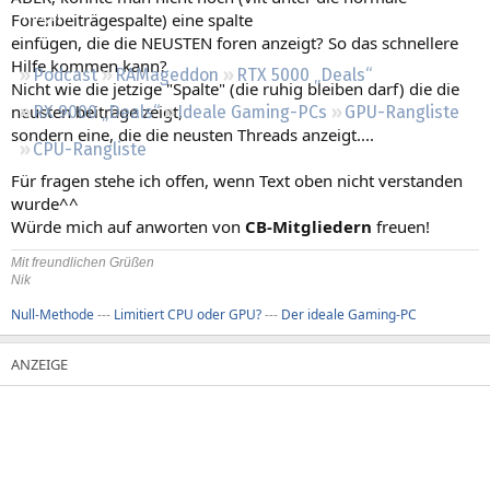
Regeln
Forenbeiträgespalte) eine spalte
einfügen, die die NEUSTEN foren anzeigt? So das schnellere
Hilfe kommen kann?
Podcast
RAMageddon
RTX 5000 „Deals“
Nicht wie die jetzige "Spalte" (die ruhig bleiben darf) die die
neusten beiträge zeigt,
RX 9000 „Deals“
Ideale Gaming-PCs
GPU-Rangliste
sondern eine, die die neusten Threads anzeigt....
CPU-Rangliste
Für fragen stehe ich offen, wenn Text oben nicht verstanden
wurde^^
Würde mich auf anworten von
CB-Mitgliedern
freuen!
Mit freundlichen Grüßen
Nik
Null-Methode
---
Limitiert CPU oder GPU?
---
Der ideale Gaming-PC