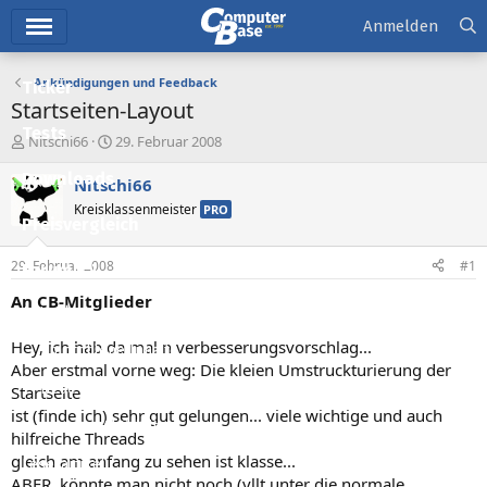
Hauptmenü
Anmelden
Ankündigungen und Feedback
Ticker
Startseiten-Layout
Tests
E
E
Nitschi66
29. Februar 2008
r
r
Downloads
s
s
Nitschi66
t
t
Kreisklassenmeister
PRO
e
e
Preisvergleich
l
l
l
l
29. Februar 2008
#1
Forum
e
t
r
a
An CB-Mitglieder
Aktuelles
m
Hey, ich hab da mal n verbesserungsvorschlag...
Empfohlene Inhalte
Aber erstmal vorne weg: Die kleien Umstruckturierung der
Neue Beiträge
Startseite
ist (finde ich) sehr gut gelungen... viele wichtige und auch
Neueste Aktivitäten
hilfreiche Threads
gleich am anfang zu sehen ist klasse...
Leserartikel
ABER, könnte man nicht noch (vllt unter die normale