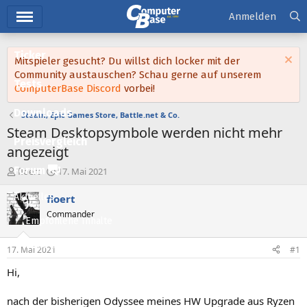
Hauptmenü
Anmelden
Ticker
Mitspieler gesucht? Du willst dich locker mit der
Community austauschen? Schau gerne auf unserem
Tests
ComputerBase Discord
vorbei!
Downloads
Steam, Epic Games Store, Battle.net & Co.
Steam Desktopsymbole werden nicht mehr
Preisvergleich
angezeigt
Forum
E
E
floert
17. Mai 2021
r
r
s
s
Aktuelles
floert
t
t
Commander
e
e
Empfohlene Inhalte
l
l
l
l
Neue Beiträge
17. Mai 2021
#1
e
t
Neueste Aktivitäten
r
a
Hi,
m
Leserartikel
nach der bisherigen Odyssee meines HW Upgrade aus Ryzen