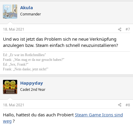
Akula
Commander
18. Mai 2021
#7
Und wo ist jetzt das Problem sich ne neue Verknüpfung
anzulegen bzw. Steam einfach schnell neuzuinstallieren?
Ed: „Er war im Rotlichmillieu"
Frank: „Was mag er da nur gesucht haben?"
Ed: „Sex, Frank?"
Frank: „Nein danke, jetzt nicht!"
Happyday
Cadet 2nd Year
18. Mai 2021
#8
Hallo, hattest du das auch Probiert
Steam Game Icons sind
weg
?