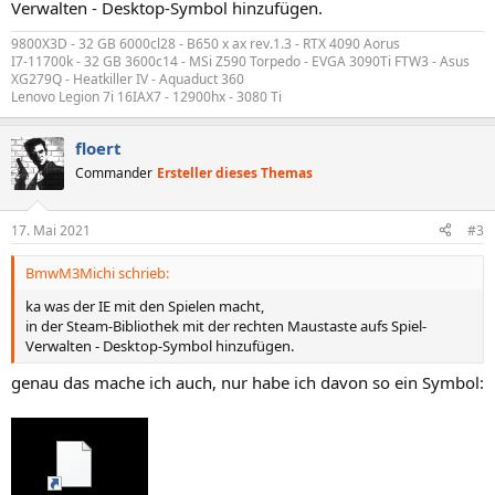
Verwalten - Desktop-Symbol hinzufügen.
9800X3D - 32 GB 6000cl28 - B650 x ax rev.1.3 - RTX 4090 Aorus
I7-11700k - 32 GB 3600c14 - MSi Z590 Torpedo - EVGA 3090Ti FTW3 - Asus
XG279Q - Heatkiller IV - Aquaduct 360
Lenovo Legion 7i 16IAX7 - 12900hx - 3080 Ti
floert
Commander
Ersteller dieses Themas
17. Mai 2021
#3
BmwM3Michi schrieb:
ka was der IE mit den Spielen macht,
in der Steam-Bibliothek mit der rechten Maustaste aufs Spiel-
Verwalten - Desktop-Symbol hinzufügen.
genau das mache ich auch, nur habe ich davon so ein Symbol: