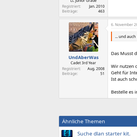
Lt. Junior Grade
Registriert
Jan. 2010
Beiträge
463
6. November 2
... und auc
Das Musst du
UndAberWas
Cadet 3rd Year
Wir nutzen 
Registriert
Aug. 2008
Geht für Int
Beiträge
51
Ist auch sc
Bestelle es 
Ähnliche Themen
Suche dlan starter kit.