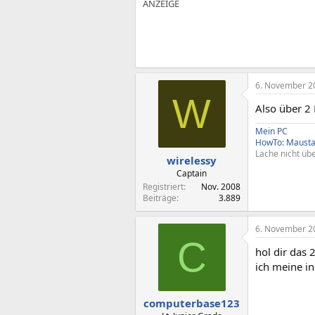
6. November 2
W
Also über 2 
Mein PC
HowTo: Maust
Lache nicht übe
wirelessy
Captain
Registriert
Nov. 2008
Beiträge
3.889
6. November 2
C
hol dir das 2
ich meine i
computerbase123