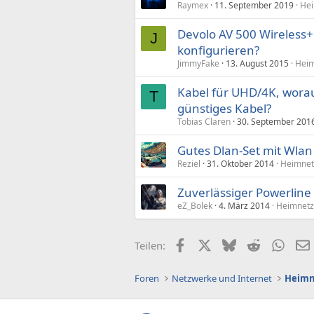
Raymex
11. September 2019
Hei
Devolo AV 500 Wireless+ 
J
konfigurieren?
JimmyFake
13. August 2015
Heim
Kabel für UHD/4K, worau
T
günstiges Kabel?
Tobias Claren
30. September 201
Gutes Dlan-Set mit Wlan
Reziel
31. Oktober 2014
Heimnet
Zuverlässiger Powerline
eZ_Bolek
4. März 2014
Heimnetz
Facebook
X (Twitter)
Bluesky
Reddit
What
Teilen:
Foren
Netzwerke und Internet
Heimn