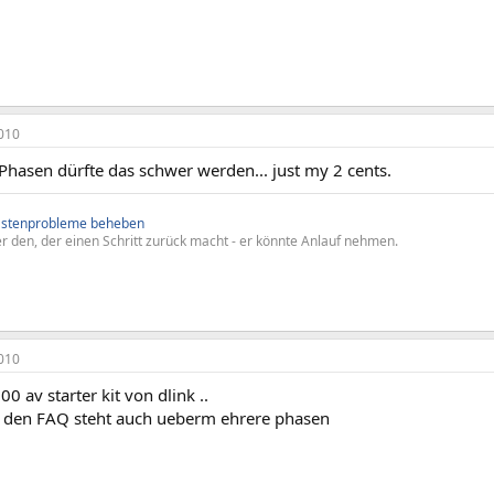
010
Phasen dürfte das schwer werden... just my 2 cents.
astenprobleme beheben
r den, der einen Schritt zurück macht - er könnte Anlauf nehmen.
010
00 av starter kit von dlink ..
n den FAQ steht auch ueberm ehrere phasen