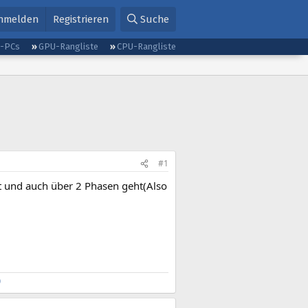
nmelden
Registrieren
Suche
g-PCs
GPU-Rangliste
CPU-Rangliste
#1
t und auch über 2 Phasen geht(Also
)