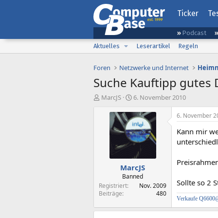
Ticker
Te
Podcast
Aktuelles
Leserartikel
Regeln
Foren
Netzwerke und Internet
Heimn
Suche Kauftipp gutes D
E
E
MarcJS
6. November 2010
r
r
s
s
6. November 2
t
t
Kann mir we
e
e
l
l
unterschied
l
l
e
t
Preisrahmen
MarcJS
r
a
m
Banned
Sollte so 2
Registriert
Nov. 2009
Beiträge
480
Verkaufe Q6600@