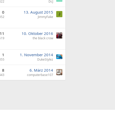
822
DcJ
0
13. August 2015
J
352
JimmyFake
11
10. Oktober 2016
619
the black crow
1
1. November 2014
855
DukeStylez
8
6. März 2014
443
computerbase107