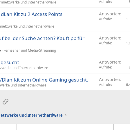
Aufrufe
mnetzwerke und Internethardware
dLan Kit zu 2 Access Points
Antworten
Aufrufe
1.
netzwerke und Internethardware
f bei der Suche achten? Kauftipp für
Antworten
Aufrufe
1.
6
Fernseher und Media-Streaming
 gesucht
Antworten
Aufrufe
zwerke und Internethardware
 /Dlan Kit zum Online Gaming gesucht.
Antworten
Aufrufe
6.
werke und Internethardware
sApp
E-Mail
Link
etzwerke und Internethardware