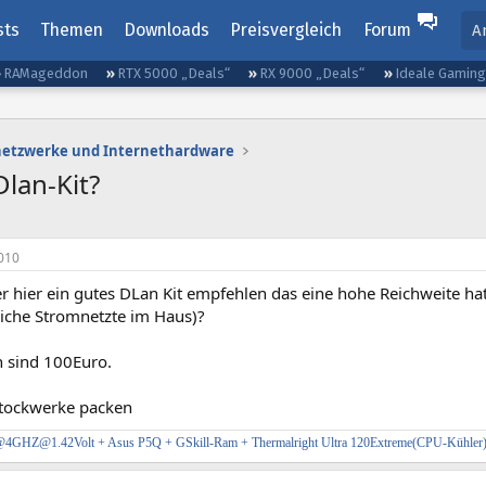
sts
Themen
Downloads
Preisvergleich
Forum
A
RAMageddon
RTX 5000 „Deals“
RX 9000 „Deals“
Ideale Gamin
etzwerke und Internethardware
lan-Kit?
010
r hier ein gutes DLan Kit empfehlen das eine hohe Reichweite ha
liche Stromnetzte im Haus)?
 sind 100Euro.
 Stockwerke packen
4GHZ@1.42Volt + Asus P5Q + GSkill-Ram + Thermalright Ultra 120Extreme(CPU-Kühler