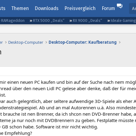
sts
Themen
Downloads
Preisvergleich
Forum
A
RAMageddon
RTX 5000 „Deals“
RX 9000 „Deals“
Ideale Gamin
er
Desktop-Computer
Desktop-Computer: Kaufberatung
m
mir einen neuen PC kaufen und bin auf der Suche nach nem mögl
hread über den neuen Lidl PC gelese aber denke, daß der für me
st.
war auch gelegntlich, aber seltere aufwendige 3D-Spiele als eher
denstrategiespiel. Ab und an mal Autorennen u.ä. Also mindest
t brauche ist nen Brenner, da ich shcon nen DVD-Brenner habe, ab
eme ja nur noch mit DVDBrennern zu geben. Festplatte müsste nic
 GB schon habe. Software ist mir nicht wichtig.
ne Empfehlung?