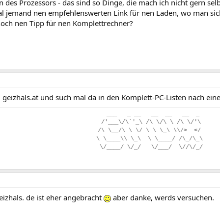
 des Prozessors - das sind so Dinge, die mach ich nicht gern selb
l jemand nen empfehlenswerten Link für nen Laden, wo man si
och nen Tipp für nen Komplettrechner?
 geizhals.at und such mal da in den Komplett-PC-Listen nach ein
..
___
...
_
.
__
...
__
..
__
...
__
..
_
.
/'___\/\`'_\
.
/\
.
\/\
.
\
.
/\
.
\/'\
/\
.
\__/\
.
\
.
\/
.
\
.
\
.
\_\
.
\\/>
..
</
\
.
\____\\
.
\_\
..
\
.
\____/
.
/\_/\_\
.
\/____/
.
\/_/
...
\/___/
..
\//\/_/
eizhals. de ist eher angebracht
aber danke, werds versuchen.