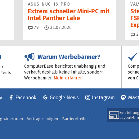
ASUS NUC 16 PRO
VAL
Extrem schneller Mini-PC mit
St
Intel Panther Lake
FSR
Ex
Kommentare
79
31.07.2026
2
Warum Werbebanner?
!
ComputerBase berichtet unabhängig und
Compu
er
verkauft deshalb keine Inhalte, sondern
schne
 Tests
Werbebanner.
Mehr erfahren!
von 
y
Facebook
Google News
Instagram
Mas
Einstellun
Layout-Um
ag widerrufen
Vertrag kündigen
Barrierefreiheit