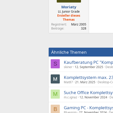
Moriaty
Lt. Junior Grade
Ersteller dieses
Themas
Registriert
März 2005
Beiträge
328
Ähnliche Themen
Kaufberatung PC "Komp
S
skiner
12. September 2025
Desk
Komplettsystem max. 2
Mat87
21. März 2025
Desktop-C
Suche Office Komplettsy
M
m.c.ignaz
12. November 2024
De
Gaming PC - Komplettsyst
B
Bluegrim
27. November 2024
De