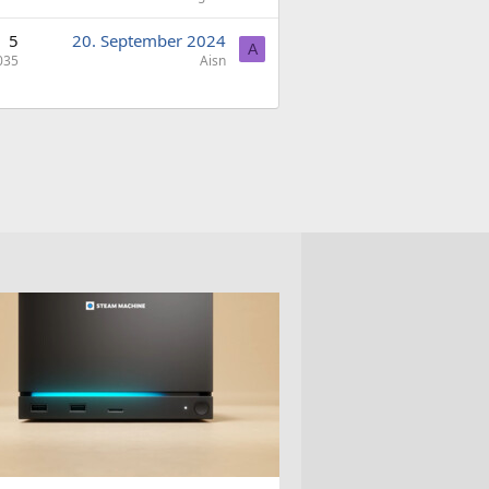
5
20. September 2024
A
035
Aisn