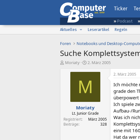
Ticker
Te
Podcast
Aktuelles
Leserartikel
Regeln
Foren
Notebooks und Desktop-Comput
Suche Komplettsyste
E
E
Moriaty
2. März 2005
r
r
s
s
2. März 2005
t
t
M
Ich möchte 
e
e
l
l
grade den T
l
l
überpowert i
e
t
Ich spiele z
Moriaty
r
a
Aufbau-/Run
m
Lt. Junior Grade
Was ich nich
Registriert
März 2005
Komplettsyst
Beiträge
328
eine mit 160
Hat da wer 