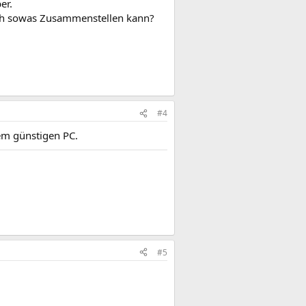
er.
ch sowas Zusammenstellen kann?
#4
em günstigen PC.
#5