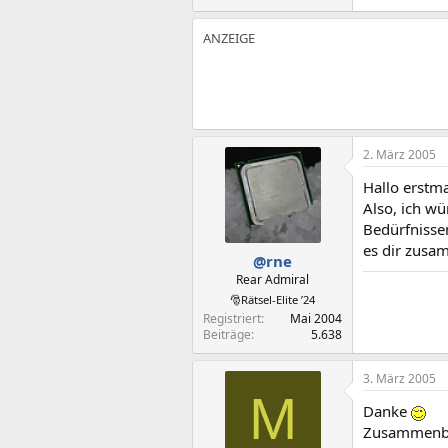
2. März 2005
Hallo erstm
Also, ich w
Bedürfnissen
es dir zusa
@rne
Rear Admiral
🎅Rätsel-Elite ’24
Registriert
Mai 2004
Beiträge
5.638
3. März 2005
M
Danke
Zusammenbau