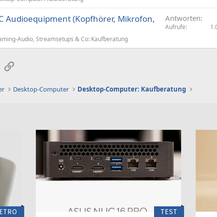
C Audioequipment (Kopfhörer, Mikrofon,
Antworten
Aufrufe
1.
aming-Audio, Streamsetups & Co: Kaufberatung
sApp
E-Mail
Link
er
Desktop-Computer
Desktop-Computer: Kaufberatung
ETRO
TEST