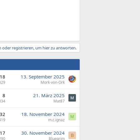
 oder registrieren, um hier zu antworten.
18
13. September 2025
329
Mork-von-Ork
8
21. März 2025
834
Mat87
32
18. November 2024
M
419
m.c.ignaz
17
30. November 2024
B
290
Bluegrim