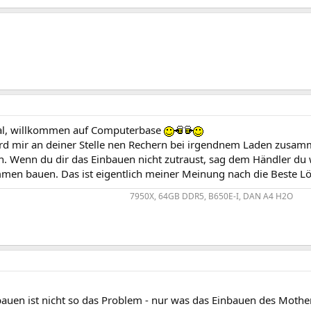
al, willkommen auf Computerbase
ürd mir an deiner Stelle nen Rechern bei irgendnem Laden zusam
. Wenn du dir das Einbauen nicht zutraust, sag dem Händler du w
mmen bauen. Das ist eigentlich meiner Meinung nach die Beste L
7950X, 64GB DDR5, B650E-I, DAN A4 H2O​
en ist nicht so das Problem - nur was das Einbauen des Mothe