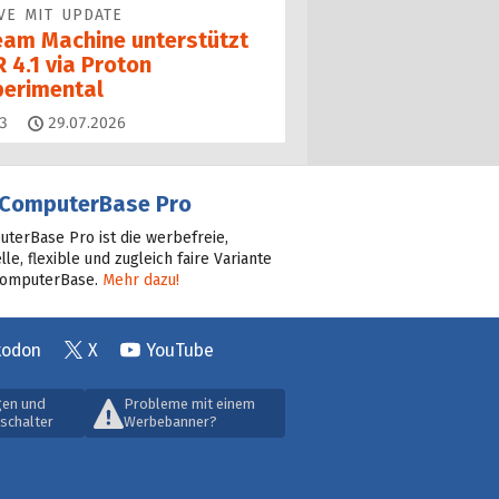
VE MIT UPDATE
eam Machine unterstützt
 4.1 via Proton
perimental
Kommentare
3
29.07.2026
ComputerBase Pro
terBase Pro ist die werbefreie,
lle, flexible und zugleich faire Variante
ComputerBase.
Mehr dazu!
todon
X
YouTube
gen und
Probleme mit einem
schalter
Werbebanner?