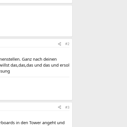
#2
menstellen. Ganz nach deinen
illst das,das,das und das und ersol
ösung
#3
rboards in den Tower angeht und