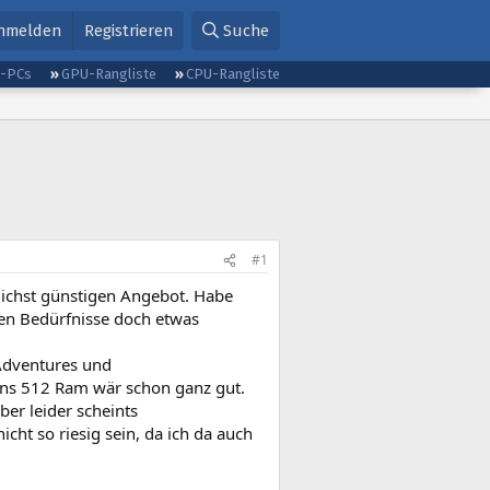
nmelden
Registrieren
Suche
g-PCs
GPU-Rangliste
CPU-Rangliste
#1
ichst günstigen Angebot. Habe
ien Bedürfnisse doch etwas
 Adventures und
ens 512 Ram wär schon ganz gut.
er leider scheints
ht so riesig sein, da ich da auch