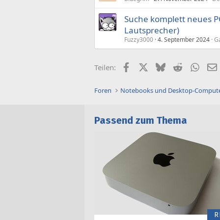
Suche komplett neues P
Lautsprecher)
Fuzzy3000
4. September 2024
G
Facebook
X (Twitter)
Bluesky
Reddit
What
Teilen:
Foren
Notebooks und Desktop-Comput
Passend zum Thema
R