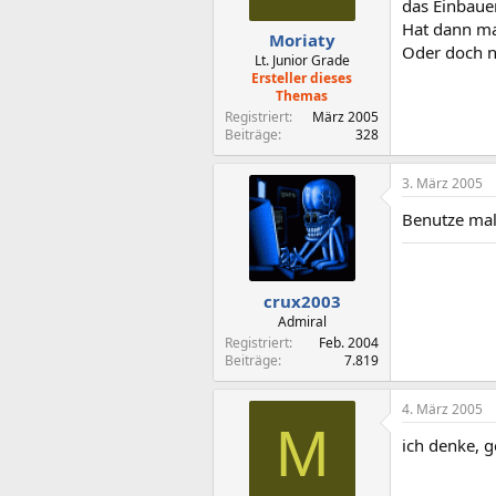
das Einbauen
Hat dann ma
Moriaty
Oder doch n
Lt. Junior Grade
Ersteller dieses
Themas
Registriert
März 2005
Beiträge
328
3. März 2005
Benutze mal
crux2003
Admiral
Registriert
Feb. 2004
Beiträge
7.819
4. März 2005
M
ich denke, g