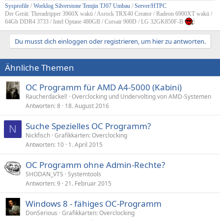
Sysprofile
/
Worklog Silverstone Temjin TJ07 Umbau
/
Server/HTPC
Der Gerät: Threadripper 3960X wakü / Asrock TRX40 Creator / Radeon 6900XT wakü /
64Gb DDR4 3733 / Intel Optane 480GB / Corsair 900D / LG 32GK850F-B
Du musst dich einloggen oder registrieren, um hier zu antworten.
Ähnliche Themen
OC Programm für AMD A4-5000 (Kabini)
Raucherdackel!
Overclocking und Undervolting von AMD-Systemen
Antworten
8
18. August 2016
Suche Spezielles OC Programm?
N
Nickfisch
Grafikkarten: Overclocking
Antworten
10
1. April 2015
OC Programm ohne Admin-Rechte?
SHODAN_VTS
Systemtools
Antworten
9
21. Februar 2015
Windows 8 - fähiges OC-Programm
DonSerious
Grafikkarten: Overclocking