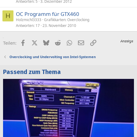
Antworten
5
3. Dezember 2012
OC Programm für GTX460
H
Holzmichl3333
Grafikkarten: Overclocking
Antworten
17
23. November 2010
Facebook
X (Twitter)
Bluesky
Reddit
WhatsApp
E-Mail
Link
Teilen:
Overclocking und Undervolting von Intel-Systemen
Passend zum Thema