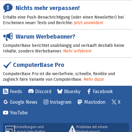
Nichts mehr verpassen!
Erhalte eine Push-Benachrichtigung (oder einen Newsletter) bei
Erscheinen neuer Tests und Berichte:
Jetzt anmelden!
Warum Werbebanner?
ComputerBase berichtet unabhängig und verkauft deshalb keine
Inhalte, sondern Werbebanner.
Mehr erfahren!
ComputerBase Pro
ComputerBase Pro ist die werbefreie, schnelle, flexible und
zugleich faire Variante von ComputerBase.
Mehr dazu!
Feeds
Discord
Bluesky
Facebook
Google News
Instagram
Mastodon
X
YouTube
Einstellungen und
Probleme mit einem
Layout-Umschalter
Werbebanner?