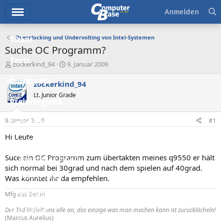
Hauptmenü
Anmelden
Overclocking und Undervolting von Intel-Systemen
Ticker
Suche OC Programm?
Tests
E
E
zockerkind_94
9. Januar 2009
r
r
Downloads
s
s
zockerkind_94
t
t
Lt. Junior Grade
e
e
Preisvergleich
l
l
l
l
9. Januar 2009
#1
Forum
e
t
r
a
Hi Leute
Aktuelles
m
Suce ein OC Programm zum übertakten meines q9550 er hält
Empfohlene Inhalte
sich normal bei 30grad und nach dem spielen auf 40grad.
Neue Beiträge
Was könntet ihr da empfehlen.
Neueste Aktivitäten
Mfg aus Berlin
Der Tod lächelt uns alle an, das einzige was man machen kann ist zurücklächeln!
Leserartikel
(Marcus Aurelius)