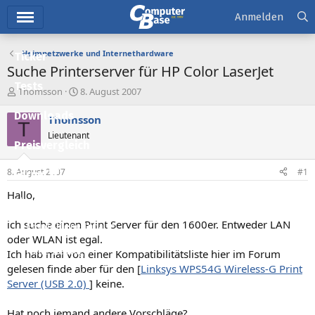
Hauptmenü
Anmelden
Heimnetzwerke und Internethardware
Ticker
Suche Printerserver für HP Color LaserJet
Tests
E
E
Thomsson
8. August 2007
r
r
Downloads
s
s
Thomsson
T
t
t
Lieutenant
e
e
Preisvergleich
l
l
l
l
8. August 2007
#1
Forum
e
t
r
a
Hallo,
Aktuelles
m
ich suche einen Print Server für den 1600er. Entweder LAN
Empfohlene Inhalte
oder WLAN ist egal.
Neue Beiträge
Ich hab mal von einer Kompatibilitätsliste hier im Forum
gelesen finde aber für den [
Linksys WPS54G Wireless-G Print
Neueste Aktivitäten
Server (USB 2.0)
] keine.
Leserartikel
Hat noch jemand andere Vorschläge?