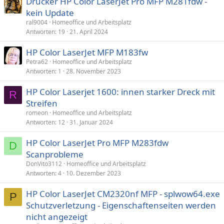
Drucker HP Color LaserJet Pro MFP M281fdw -
kein Update
ral9004
Homeoffice und Arbeitsplatz
Antworten
19
21. April 2024
HP Color LaserJet MFP M183fw
Petra62
Homeoffice und Arbeitsplatz
Antworten
1
28. November 2023
HP Color Laserjet 1600: innen starker Dreck mit
R
Streifen
romeon
Homeoffice und Arbeitsplatz
Antworten
12
31. Januar 2024
HP Color LaserJet Pro MFP M283fdw
D
Scanprobleme
DonVito3112
Homeoffice und Arbeitsplatz
Antworten
4
10. Dezember 2023
HP Color LaserJet CM2320nf MFP - splwow64.exe
P
Schutzverletzung - Eigenschaftenseiten werden
nicht angezeigt