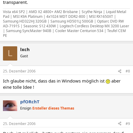
transparent.
Vista x64 SP2 | AMD X2 4800+ AM2 Brisbane | Scythe Ninja | Liquid Metal
Pad | MSI K9A Platinum | 4x1024 MDT DDR2-800 | MSI RX1650XT |
Samsung HD322HJ 320GB | Samsung HD501LJ 500GB | Optiarc DVD RW
AD-7191S | Seasonic S12 430W | Logitech Cordless Desktop MX 3200 Laser
| Samsung SyncMaster 940B | Cooler Master Centurion 534 | Teufel CEM
PE
lxch
L
Gast
25. Dezember 2006
#8
Ich glaube nicht, dass das in Windows möglich ist
aber
eine tolle Idee !
pfORchT
Ensign
Ersteller dieses Themas
25. Dezember 2006
#9