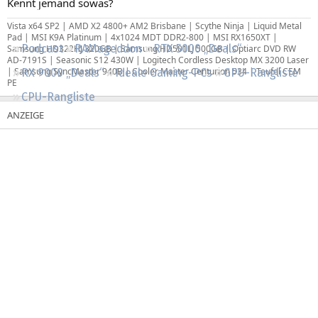
Kennt jemand sowas?
Regeln
Vista x64 SP2 | AMD X2 4800+ AM2 Brisbane | Scythe Ninja | Liquid Metal
Pad | MSI K9A Platinum | 4x1024 MDT DDR2-800 | MSI RX1650XT |
Podcast
RAMageddon
RTX 5000 „Deals“
Samsung HD322HJ 320GB | Samsung HD501LJ 500GB | Optiarc DVD RW
AD-7191S | Seasonic S12 430W | Logitech Cordless Desktop MX 3200 Laser
| Samsung SyncMaster 940B | Cooler Master Centurion 534 | Teufel CEM
RX 9000 „Deals“
Ideale Gaming-PCs
GPU-Rangliste
PE
CPU-Rangliste