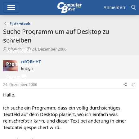
Hauptmenü
Anmelden
Systemtools
Ticker
Suche Programm um auf Desktop zu
Tests
schreiben
E
E
pfORchT
24. Dezember 2006
Downloads
r
r
s
s
pfORchT
Preisvergleich
t
t
Ensign
e
e
l
l
Forum
l
l
24. Dezember 2006
#1
e
t
Aktuelles
r
a
Hallo,
m
Empfohlene Inhalte
ich suche ein Programm, dass ein vollig durchsichtiges
Neue Beiträge
Textfeld auf dem Desktop plaziert, wo ich einfach was
reinschreiben kann, und dieser Text bei änderung in einer
Neueste Aktivitäten
Textdatei gespeichert wird.
Leserartikel