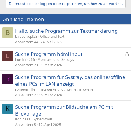
Du musst dich einloggen oder registrieren, um hier zu antworten.
Ähnliche Themen
Hallo, suche Programm zur Textmarkierung
B
babbelkopf23
Office und Text
Antworten
44
24. Mai 2026
Suche Programm hdmi input
L
e
Lord772266
Monitore und Displays
Antworten
23
1. März 2026
s
p
Suche Programm für Systray, das online/offline
e
R
eines PCs im LAN anzeigt
r
romeon
Heimnetzwerke und Internethardware
r
Antworten
27
6. März 2026
t
Suche Programm zur Bildsuche am PC mit
K
Bildvorlage
Kohlhaas
Systemtools
Antworten
5
12. April 2025