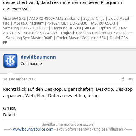
gespeichert wird, da ich es mit einem anderen Programm
auslesen will.
Vista x64 SP2 | AMD X2 4800+ AM2 Brisbane | Scythe Ninja | Liquid Metal
Pad | MSI K9A Platinum | 4x1024 MDT DDR2-800 | MSI RX1650XT |
Samsung HD322HJ 320GB | Samsung HD501LJ 500GB | Optiarc DVD RW
AD-7191S | Seasonic S12 430W | Logitech Cordless Desktop MX 3200 Laser
| Samsung SyncMaster 940B | Cooler Master Centurion 534 | Teufel CEM
PE
davidbaumann
Commodore
24. Dezember 2006
#4
Rechtsklick auf den Desktop, Eigenschaften, Desktop, Desktop
anpassen, Web, Neu, Datei auswaehlen, fertig.
Gruss,
David
davidbaumann.wordpress.com
----->
www.bountysource.com
- aktiv Softwareentwicklung beeinflussen <-----