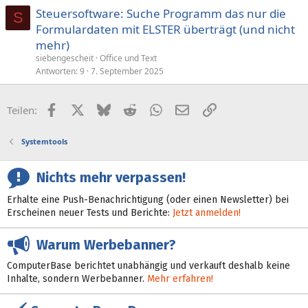
Steuersoftware: Suche Programm das nur die
S
Formulardaten mit ELSTER überträgt (und nicht
mehr)
siebengescheit
Office und Text
Antworten
9
7. September 2025
Facebook
X (Twitter)
Bluesky
Reddit
WhatsApp
E-Mail
Link
Teilen:
Systemtools
Nichts mehr verpassen!
Erhalte eine Push-Benachrichtigung (oder einen Newsletter) bei
Erscheinen neuer Tests und Berichte:
Jetzt anmelden!
Warum Werbebanner?
ComputerBase berichtet unabhängig und verkauft deshalb keine
Inhalte, sondern Werbebanner.
Mehr erfahren!