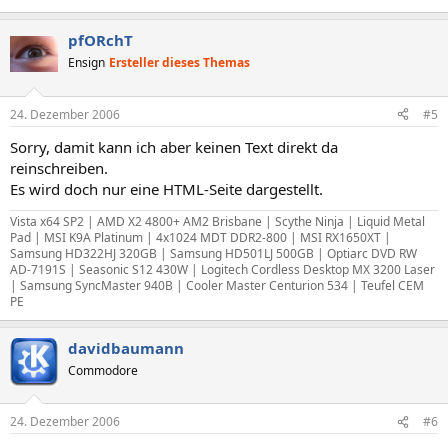
pfORchT
Ensign
Ersteller dieses Themas
24. Dezember 2006
#5
Sorry, damit kann ich aber keinen Text direkt da
reinschreiben.
Es wird doch nur eine HTML-Seite dargestellt.
Vista x64 SP2 | AMD X2 4800+ AM2 Brisbane | Scythe Ninja | Liquid Metal
Pad | MSI K9A Platinum | 4x1024 MDT DDR2-800 | MSI RX1650XT |
Samsung HD322HJ 320GB | Samsung HD501LJ 500GB | Optiarc DVD RW
AD-7191S | Seasonic S12 430W | Logitech Cordless Desktop MX 3200 Laser
| Samsung SyncMaster 940B | Cooler Master Centurion 534 | Teufel CEM
PE
davidbaumann
Commodore
24. Dezember 2006
#6