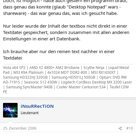
Doch, ist möglich - hatte auch gestern ein programm drauf,
dass genau das konnte (glaub "Desktop Notepad" wars -
shareware) - das war genau das, was ich gesucht habe.
Nur leider wurde der Inhalt der textbox nicht direkt in einer
Textdatei gespeichert, sondern zusammen mit allen anderen
Einstellungen in einer art Datenbank.
Ich brauche aber nur den reinen text nachher in einer
Textdatei
Vista x64 SP2 | AMD X2 4800+ AM2 Brisbane | Scythe Ninja | Liquid Metal
Pad | MSI K9A Platinum | 4x1024 MDT DDR2-800 | MSI RX1650XT |
Samsung HD322HJ 320GB | Samsung HD501LJ 500GB | Optiarc DVD RW
AD-7191S | Seasonic S12 430W | Logitech Cordless Desktop MX 3200 Laser
| Samsung SyncMaster 940B | Cooler Master Centurion 534 | Teufel CEM
PE
iNsuRRecTiON
Lieutenant
25. Dezember 2006
#10