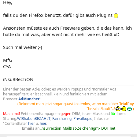
Hey,
falls du den Firefox benutzt, dafür gibs auch Plugins
Ansonsten müsste es auch Freeware geben, die das kann, ich
hatte da mal was, aber weiß nicht mehr wie es heißt xD
Such mal weiter ;-)
MfG
CYA
iNsuRRecTiON
Einer der besten Ad-Blocker, es werden Popups und "normale" Ads
herausgefiltert, er ist schnell, klein und funktioniert mit jedem
Browser:
AdMuncher!
(Bekommt man jetzt sogar quasi kostenlos, wenn man über
TrialPay
"bezahlt/kauft"..
!
)
Mach mit!
Petitionen/Kampagnen
gegen
DRM, teure Musik und
für
faires
Sharing:
WIRhabenBEZAHLT
;
Fairsharing
;
Privatkopie
; Infos zur
"Contentflate"
hier
u.
hier
.
Emails
an
Insurrection_Mail([at-Zeichen])gmx DOT net