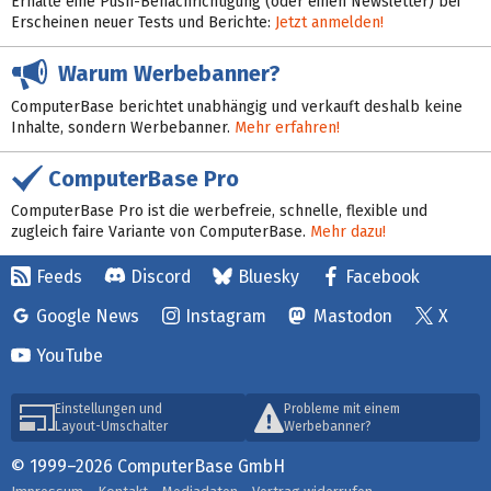
Erhalte eine Push-Benachrichtigung (oder einen Newsletter) bei
Erscheinen neuer Tests und Berichte:
Jetzt anmelden!
Warum Werbebanner?
ComputerBase berichtet unabhängig und verkauft deshalb keine
Inhalte, sondern Werbebanner.
Mehr erfahren!
ComputerBase Pro
ComputerBase Pro ist die werbefreie, schnelle, flexible und
zugleich faire Variante von ComputerBase.
Mehr dazu!
Feeds
Discord
Bluesky
Facebook
Google News
Instagram
Mastodon
X
YouTube
Einstellungen und
Probleme mit einem
Layout-Umschalter
Werbebanner?
© 1999–2026 ComputerBase GmbH