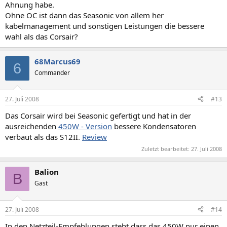
Ahnung habe.
Ohne OC ist dann das Seasonic von allem her
kabelmanagement und sonstigen Leistungen die bessere
wahl als das Corsair?
68Marcus69
6
Commander
27. Juli 2008
#13
Das Corsair wird bei Seasonic gefertigt und hat in der
ausreichenden
450W - Version
bessere Kondensatoren
verbaut als das S12II.
Review
Zuletzt bearbeitet:
27. Juli 2008
Balion
B
Gast
27. Juli 2008
#14
In den Netzteil-Empfehlungen steht dass das 450W nur einen