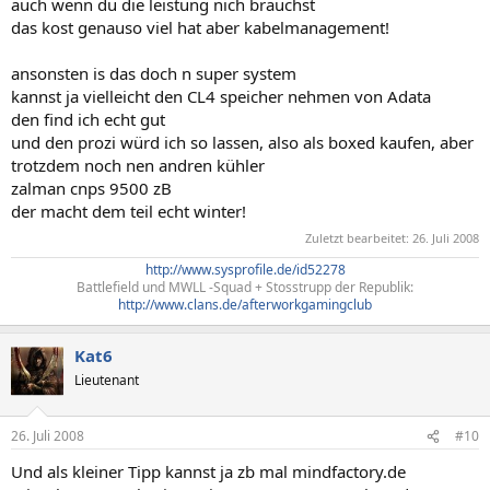
auch wenn du die leistung nich brauchst
das kost genauso viel hat aber kabelmanagement!
ansonsten is das doch n super system
kannst ja vielleicht den CL4 speicher nehmen von Adata
den find ich echt gut
und den prozi würd ich so lassen, also als boxed kaufen, aber
trotzdem noch nen andren kühler
zalman cnps 9500 zB
der macht dem teil echt winter!
Zuletzt bearbeitet:
26. Juli 2008
http://www.sysprofile.de/id52278
Battlefield und MWLL -Squad + Stosstrupp der Republik:
http://www.clans.de/afterworkgamingclub
Kat6
Lieutenant
26. Juli 2008
#10
Und als kleiner Tipp kannst ja zb mal mindfactory.de