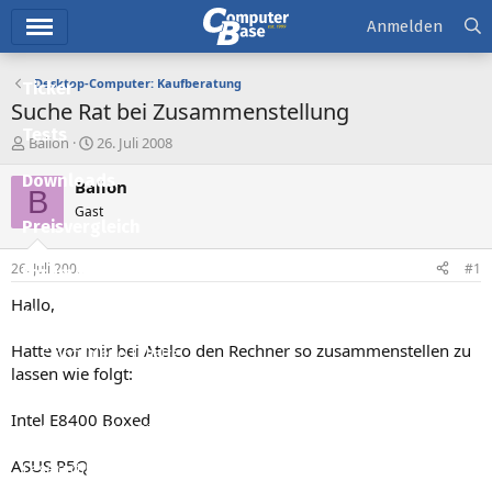
Hauptmenü
Anmelden
Desktop-Computer: Kaufberatung
Ticker
Suche Rat bei Zusammenstellung
Tests
E
E
Balion
26. Juli 2008
r
r
Downloads
s
s
Balion
B
t
t
Gast
e
e
Preisvergleich
l
l
l
l
26. Juli 2008
#1
Forum
e
t
r
a
Hallo,
Aktuelles
m
Hatte vor mir bei Atelco den Rechner so zusammenstellen zu
Empfohlene Inhalte
lassen wie folgt:
Neue Beiträge
Intel E8400 Boxed
Neueste Aktivitäten
ASUS P5Q
Leserartikel