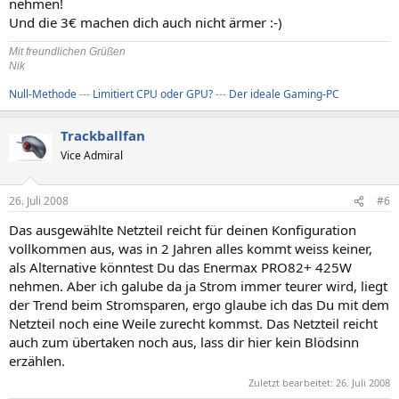
nehmen!
Und die 3€ machen dich auch nicht ärmer :-)
Mit freundlichen Grüßen
Nik
Null-Methode
---
Limitiert CPU oder GPU?
---
Der ideale Gaming-PC
Trackballfan
Vice Admiral
26. Juli 2008
#6
Das ausgewählte Netzteil reicht für deinen Konfiguration
vollkommen aus, was in 2 Jahren alles kommt weiss keiner,
als Alternative könntest Du das Enermax PRO82+ 425W
nehmen. Aber ich galube da ja Strom immer teurer wird, liegt
der Trend beim Stromsparen, ergo glaube ich das Du mit dem
Netzteil noch eine Weile zurecht kommst. Das Netzteil reicht
auch zum übertaken noch aus, lass dir hier kein Blödsinn
erzählen.
Zuletzt bearbeitet:
26. Juli 2008