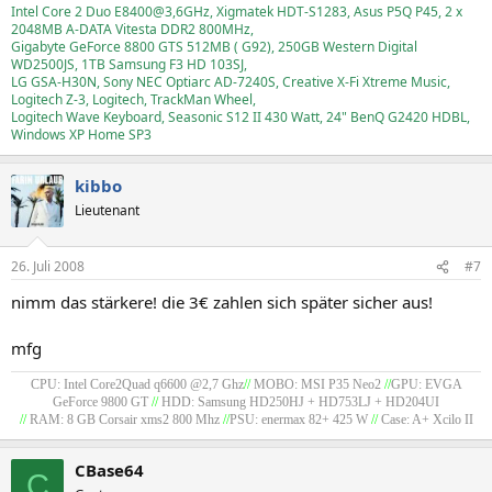
Intel Core 2 Duo E8400@3,6GHz, Xigmatek HDT-S1283, Asus P5Q P45, 2 x
2048MB A-DATA Vitesta DDR2 800MHz,
Gigabyte GeForce 8800 GTS 512MB ( G92), 250GB Western Digital
WD2500JS, 1TB Samsung F3 HD 103SJ,
LG GSA-H30N, Sony NEC Optiarc AD-7240S, Creative X-Fi Xtreme Music,
Logitech Z-3, Logitech, TrackMan Wheel,
Logitech Wave Keyboard, Seasonic S12 II 430 Watt, 24" BenQ G2420 HDBL,
Windows XP Home SP3
kibbo
Lieutenant
26. Juli 2008
#7
nimm das stärkere! die 3€ zahlen sich später sicher aus!
mfg
CPU: Intel Core2Quad q6600 @2,7 Ghz
//
MOBO: MSI P35 Neo2
//
GPU: EVGA
GeForce 9800 GT
//
HDD: Samsung HD250HJ + HD753LJ + HD204UI
//
RAM: 8 GB Corsair xms2 800 Mhz
//
PSU: enermax 82+ 425 W
//
Case: A+ Xcilo II
CBase64
C