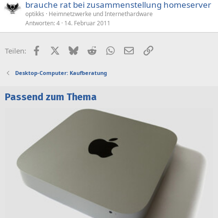
brauche rat bei zusammenstellung homeserver
optikks
Heimnetzwerke und Internethardware
Antworten
4
14. Februar 2011
Facebook
X (Twitter)
Bluesky
Reddit
WhatsApp
E-Mail
Link
Teilen:
Desktop-Computer: Kaufberatung
Passend zum Thema