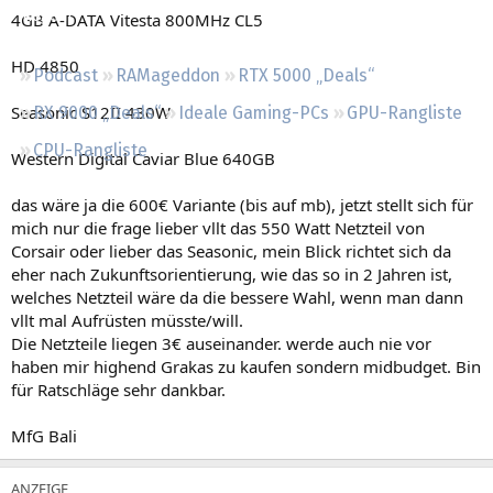
Regeln
4GB A-DATA Vitesta 800MHz CL5
HD 4850
Podcast
RAMageddon
RTX 5000 „Deals“
Seasonic S12II 430W
RX 9000 „Deals“
Ideale Gaming-PCs
GPU-Rangliste
CPU-Rangliste
Western Digital Caviar Blue 640GB
das wäre ja die 600€ Variante (bis auf mb), jetzt stellt sich für
mich nur die frage lieber vllt das 550 Watt Netzteil von
Corsair oder lieber das Seasonic, mein Blick richtet sich da
eher nach Zukunftsorientierung, wie das so in 2 Jahren ist,
welches Netzteil wäre da die bessere Wahl, wenn man dann
vllt mal Aufrüsten müsste/will.
Die Netzteile liegen 3€ auseinander. werde auch nie vor
haben mir highend Grakas zu kaufen sondern midbudget. Bin
für Ratschläge sehr dankbar.
MfG Bali