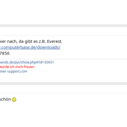
ier nach, da gibt es z.B. Everest.
w.computerbase.de/downloads/
7856
thands.de/pys/show.php4?id=35651
würde ich mich freuen
hner-support.com
eschön