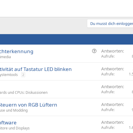
Du musst dich einloggen
F
ichterkennung
Antworten
r
Aufrufe
imedia
a
ivität auf Tastatur LED blinken
Antworten
g
Aufrufe
1.
ystemtools
2
e
Antworten
Aufrufe
rds und CPUs: Diskussionen
Steuern von RGB Lüftern
Antworten
Aufrufe
use und Modding
oftware
Antworten
Aufrufe
1.
tore und Displays