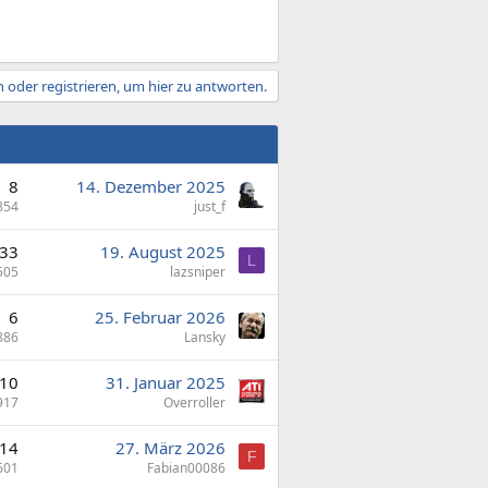
 oder registrieren, um hier zu antworten.
8
14. Dezember 2025
854
just_f
33
19. August 2025
L
505
lazsniper
6
25. Februar 2026
886
Lansky
10
31. Januar 2025
917
Overroller
14
27. März 2026
F
601
Fabian00086