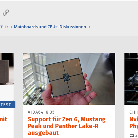
sApp
E-Mail
Link
 CPUs
Mainboards und CPUs: Diskussionen
TEST
AIDA64 8.35
CHI
mit
Support für Zen 6, Mustang
Nvi
Peak und Panther Lake-R
Ph
ausgebaut
2