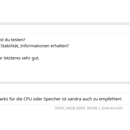
t du testen?
tabilität, Informationen erhalten?
ür letzteres sehr gut.
rks für die CPU oder Speicher ist sandra auch zu empfehlen!
7950X, 64GB DDR5, B650E-I, DAN A4 H2O​