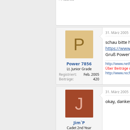
31. März 2005
P
schau bitte h
https://ww
Gruß Power
Power 7856
http://www.ne
Über Beiträge 
Lt. Junior Grade
http://www.rec
Registriert
Feb. 2005
Beiträge
420
31. März 2005
J
okay, dank
Jim`P
Cadet 2nd Year