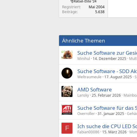
🎅Rätsel-Elite ’24
Registriert
Mai 2004
Beiträge
5.638
Ähnliche Themen
Suche Software zur Ges
Minihul
14. Dezember 2025
Mult
Suche Software - SDD Akt
Weltraumeule
17. August 2025
S
AMD Software
Lansky
25. Februar 2026
Mainboa
Suche Software für das 
Overroller
31. Januar 2025
Gehä
Ich suche die CPU LED S
F
Fabian00086
15. März 2026
Moni