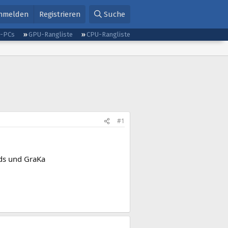
nmelden
Registrieren
Suche
g-PCs
GPU-Rangliste
CPU-Rangliste
#1
rds und GraKa