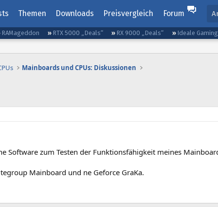
sts
Themen
Downloads
Preisvergleich
Forum
A
RAMageddon
RTX 5000 „Deals“
RX 9000 „Deals“
Ideale Gamin
 CPUs
Mainboards und CPUs: Diskussionen
ine Software zum Testen der Funktionsfähigkeit meines Mainboa
itegroup Mainboard und ne Geforce GraKa.