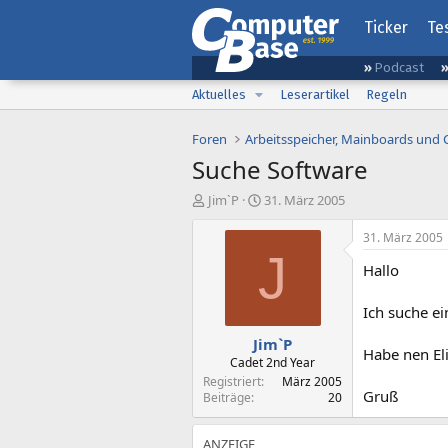
Ticker
Te
Podcast
Aktuelles
Leserartikel
Regeln
Foren
Arbeitsspeicher, Mainboards und
Suche Software
E
E
Jim`P
31. März 2005
r
r
s
s
31. März 2005
t
t
J
Hallo
e
e
l
l
l
l
Ich suche e
e
t
Jim`P
r
a
Habe nen El
m
Cadet 2nd Year
Registriert
März 2005
Gruß
Beiträge
20