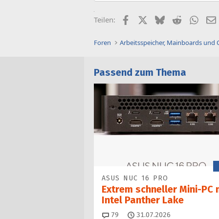
Facebook
X (Twitter)
Bluesky
Reddit
What
Teilen:
Foren
Arbeitsspeicher, Mainboards und
Passend zum Thema
ASUS NUC 16 PRO
Extrem schneller Mini-PC 
Intel Panther Lake
Kommentare
79
31.07.2026