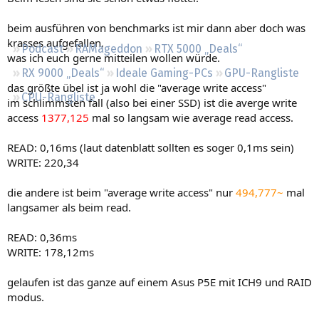
Regeln
beim ausführen von benchmarks ist mir dann aber doch was
krasses aufgefallen,
Podcast
RAMageddon
RTX 5000 „Deals“
was ich euch gerne mitteilen wollen würde.
RX 9000 „Deals“
Ideale Gaming-PCs
GPU-Rangliste
das größte übel ist ja wohl die "average write access"
CPU-Rangliste
im schlimmsten fall (also bei einer SSD) ist die averge write
access
1377,125
mal so langsam wie average read access.
READ: 0,16ms (laut datenblatt sollten es soger 0,1ms sein)
WRITE: 220,34
die andere ist beim "average write access" nur
494,777~
mal
langsamer als beim read.
READ: 0,36ms
WRITE: 178,12ms
gelaufen ist das ganze auf einem Asus P5E mit ICH9 und RAID
modus.