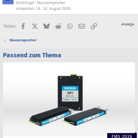
DarkAngel
Massenspeicher
Antworten
14
24. August 2009
Facebook
X (Twitter)
Bluesky
Reddit
WhatsApp
E-Mail
Link
Teilen:
Massenspeicher
Passend zum Thema
FMS 2026