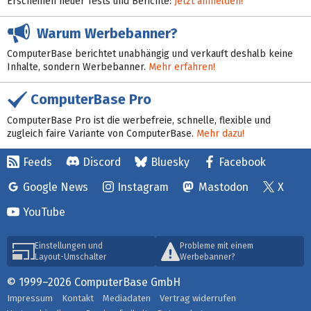
Erscheinen neuer Tests und Berichte:
Jetzt anmelden!
Warum Werbebanner?
ComputerBase berichtet unabhängig und verkauft deshalb keine
Inhalte, sondern Werbebanner.
Mehr erfahren!
ComputerBase Pro
ComputerBase Pro ist die werbefreie, schnelle, flexible und
zugleich faire Variante von ComputerBase.
Mehr dazu!
Feeds
Discord
Bluesky
Facebook
Google News
Instagram
Mastodon
X
YouTube
Einstellungen und
Probleme mit einem
Layout-Umschalter
Werbebanner?
© 1999–2026 ComputerBase GmbH
Impressum
Kontakt
Mediadaten
Vertrag widerrufen