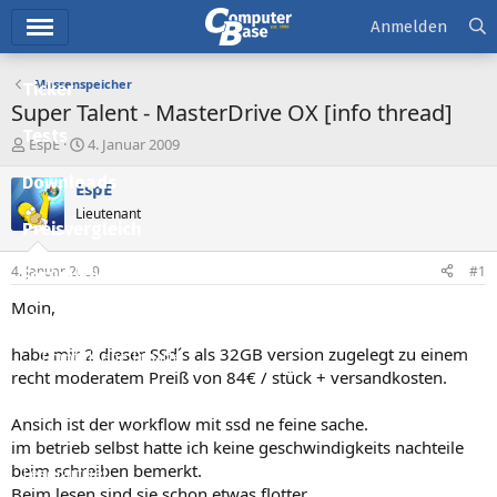
Hauptmenü
Anmelden
Massenspeicher
Ticker
Super Talent - MasterDrive OX [info thread]
Tests
E
E
EspE
4. Januar 2009
r
r
Downloads
s
s
EspE
t
t
Lieutenant
e
e
Preisvergleich
l
l
l
l
4. Januar 2009
#1
Forum
e
t
r
a
Moin,
Aktuelles
m
habe mir 2 dieser SSd´s als 32GB version zugelegt zu einem
Empfohlene Inhalte
recht moderatem Preiß von 84€ / stück + versandkosten.
Neue Beiträge
Ansich ist der workflow mit ssd ne feine sache.
Neueste Aktivitäten
im betrieb selbst hatte ich keine geschwindigkeits nachteile
beim schreiben bemerkt.
Leserartikel
Beim lesen sind sie schon etwas flotter.