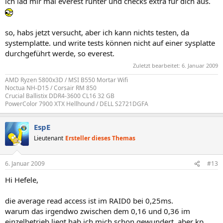
ich lad mir mal everest runter und checks extra für dich aus.
so, habs jetzt versucht, aber ich kann nichts testen, da
systemplatte. und write tests können nicht auf einer sysplatte
durchgeführt werde, so everest.
Zuletzt bearbeitet:
6. Januar 2009
AMD Ryzen 5800x3D / MSI B550 Mortar Wifi
Noctua NH-D15 / Corsair RM 850
Crucial Ballistix DDR4-3600 CL16 32 GB
PowerColor 7900 XTX Hellhound / DELL S2721DGFA
EspE
Lieutenant
Ersteller dieses Themas
6. Januar 2009
#13
Hi Hefele,
die average read access ist im RAID0 bei 0,25ms.
warum das irgendwo zwischen dem 0,16 und 0,36 im
einzelbetrieb liegt hab ich mich schon gewundert, aber kp.