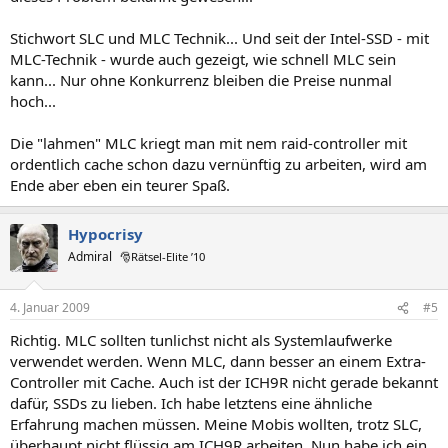
Stichwort SLC und MLC Technik... Und seit der Intel-SSD - mit
MLC-Technik - wurde auch gezeigt, wie schnell MLC sein
kann... Nur ohne Konkurrenz bleiben die Preise nunmal
hoch...
Die "lahmen" MLC kriegt man mit nem raid-controller mit
ordentlich cache schon dazu vernünftig zu arbeiten, wird am
Ende aber eben ein teurer Spaß.
Hypocrisy
Admiral
🎅Rätsel-Elite ’10
4. Januar 2009
#5
Richtig. MLC sollten tunlichst nicht als Systemlaufwerke
verwendet werden. Wenn MLC, dann besser an einem Extra-
Controller mit Cache. Auch ist der ICH9R nicht gerade bekannt
dafür, SSDs zu lieben. Ich habe letztens eine ähnliche
Erfahrung machen müssen. Meine Mobis wollten, trotz SLC,
überhaupt nicht flüssig am ICH9R arbeiten. Nun habe ich ein