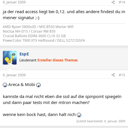
6. Januar 2009
#14
ja der read access liegt bei 0,12. und alles andere findest du in
meiner signatur ;-)
AMD Ryzen 5800x3D / MSI B550 Mortar Wifi
Noctua NH-D15 / Corsair RM 850
Crucial Ballistix DDR4-3600 CL16 32 GB
PowerColor 7900 XTX Hellhound / DELL S2721DGFA
EspE
Lieutenant
Ersteller dieses Themas
6. Januar 2009
#15
Areca & Mobi
kannste da mal nicht eben die ssd auf die spinpoint spiegeln
und dann paar tests mit der mtron machen?
wenne kein bock hast, dann halt nich
Zuletzt bearbeitet:
6. Januar 2009