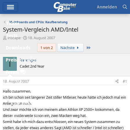
Hauptmenü
Anmelden
Mainboards und CPUs: Kaufberatung
Ticker
System-Vergleich AMD/Intel
Tests
E
E
inscape
18. August 2007
r
r
Letzte
Downloads
1 von 2
Nächste
s
s
t
t
e
e
inscape
Preisvergleich
I
l
l
Cadet 2nd Year
l
l
Forum
e
t
r
a
18. August 2007
#1
Aktuelles
m
Hallo zusammen,
Empfohlene Inhalte
ich bin schon seit längerer Zeit stiller Mitleser, heute hätte ich jedoch mal ein
Anliegen an euch.
Neue Beiträge
Und zwar möchte ich von meinem alten Athlon XP 2500+ loskommen, da
Neueste Aktivitäten
dieser mittlerweile schon ein, zwei Macken weg hat.
Somit habe ich mich dazu entschlossen, ein neues System zusammen zu
Leserartikel
stellen, da jeder etwas anderes Sagt (AMD ist schneller / Intel ist schneller)