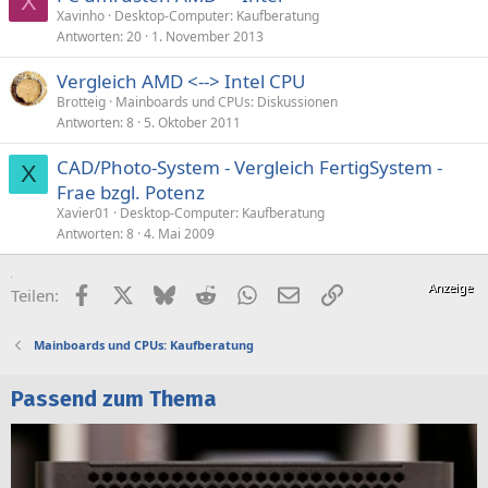
X
Xavinho
Desktop-Computer: Kaufberatung
Antworten
20
1. November 2013
Vergleich AMD <--> Intel CPU
Brotteig
Mainboards und CPUs: Diskussionen
Antworten
8
5. Oktober 2011
CAD/Photo-System - Vergleich FertigSystem -
X
Frae bzgl. Potenz
Xavier01
Desktop-Computer: Kaufberatung
Antworten
8
4. Mai 2009
Facebook
X (Twitter)
Bluesky
Reddit
WhatsApp
E-Mail
Link
Teilen:
Mainboards und CPUs: Kaufberatung
Passend zum Thema