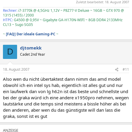
Zuletzt bearbeitet:
18. August 2007
Rechner:
i7-3770k @ 4,5GHz 1,12V ~ P8Z77-V Deluxe ~ 16GB ~ GTX 970 @
1315 (1455) / 2000
HTPC:
G4500 @ 0,95V ~ Gigabyte GA-H170N-WIFI ~ 8GB DDR4 2133MHz
CL13 ~ Sugo SG05
~
[FAQ] Der ideale Gaming-PC
~
djtomekk
D
Cadet 2nd Year
18. August 2007
#11
Also wen du nicht übertaktest dann nimm das amd model
obwohl ich ein intel sys hab, eigentlich ist alles gut und nur
ein laufwerk dan von lg h62n ist das beste und schnellste und
bei der graka würd ich eine andere x1950pro nehmen, wegen
lautstärke und die temps sind meistens a bissle höher als bei
den anderen, aber wen du das günstigste will dan lass die
graka, sonst ist es gut