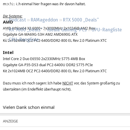
möchte ich einmal hier fragen was ihr davon haltet.
Regeln
Die Systeme:
Podcast
RAMageddon
RTX 5000 „Deals“
AMD
AMD Athlon64 X2 6000+ 2x3000MHz 2x1024kB AM2 Box
RX 9000 „Deals“
Ideale Gaming-PCs
GPU-Rangliste
Gigabyte GA-MA69G-S3H AM2 AMD690G ATX
CPU-Rangliste
Kit 2x1024MB OCZ PC2-6400/DDR2-800 EL Rev 2.0 Platinum XTC
Intel
Intel Core 2 Duo E6550 2x2330MHz S775 4MB Box
Gigabyte GA-P35-DS3 dual PC2-6400U DDR2 S775 PCIe
Kit 2x1024MB OCZ PC2-6400/DDR2-800 EL Rev 2.0 Platinum XTC
Dazu muss ich noch sagen: Ich habe
NICHT
vor, das System großartig zu
übertakten (im Endeffekt überhaupt nicht).
Vielen Dank schon einmal