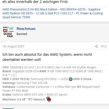
eh alles innerhalb der 2 wöchigen Frist.
AMD Phenom(tm) II X4 965 Black Edition – MSI 890FXA-GD70 – Sapphire
AMD Radeon HD 6970 – 12 GB G.Skill PC3-1333-CL7 – PC Power & Cooling
Quad Silencer 750W
floschman
Banned
18. August 2007
#13
Ich bin auch absolut für das AMD System, wenn nicht
übertaktet werden soll!
CPU
: Q6600@3,33 GHZ ( 8 x 416 MHZ ) bei 1,4 Volt mit Scythe Mugen
Board
: Gigabyte EX38-DS4
RAM
: 8 GB 1000 MHZ CL5 GSkill @ 1000 MHZ (
416 * 1.2 )
HDD 1 (OSX 10.5.6)
: Samsung HD250HJ -> LEISE
HDD 2 (Vista -
Gaming)
: Samsung T166 320 GB
Gehäuse
: Coolermaster Centurion + 1 x SFlex 800 rpm
NT
Bequiet Dark
Power P7 450 Watt
Graka
: Geforce 8800 GTS G92 + 8600 GT passiv
Monitore: 3 x 28" TFT Hanns.G