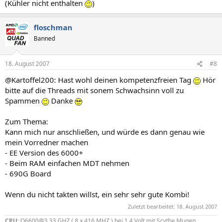
(Kühler nicht enthalten
)
floschman
Banned
18. August 2007
#8
@Kartoffel200: Hast wohl deinen kompetenzfreien Tag
Hör
bitte auf die Threads mit sonem Schwachsinn voll zu
Spammen
Danke
Zum Thema:
Kann mich nur anschließen, und würde es dann genau wie
mein Vorredner machen
- EE Version des 6000+
- Beim RAM einfachen MDT nehmen
- 690G Board
Wenn du nicht takten willst, ein sehr sehr gute Kombi!
Zuletzt bearbeitet:
18. August 2007
CPU
: Q6600@3,33 GHZ ( 8 x 416 MHZ ) bei 1,4 Volt mit Scythe Mugen