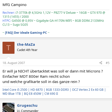
MfG Campino
Rechner:
i7-3770k @ 4,5GHz 1,12V ~ P8Z77-V Deluxe ~ 16GB ~ GTX 970 @
1315 (1455) / 2000
HTPC:
G4500 @ 0,95V ~ Gigabyte GA-H170N-WIFI ~ 8GB DDR4 2133MHz
CL13 ~ Sugo SG05
~
[FAQ] Der ideale Gaming-PC
~
the-MaZa
T
Cadet 4th Year
18. August 2007
#5
Er will ja NICHT übertacktet was soll er dann mit Microns ?
Einfacher MDT 800er Ram reicht schon
und welche grafikarte soll in das ganze rein ?
Intel Core i5 2500 | HD 6870 | 8GB 1333-DDR3 | OCZ Vertex 2 Ex 60 GB |
WD Blue 1TB | BQ E8 450W | CM 690 II
Grugeschu
Lt. Commander