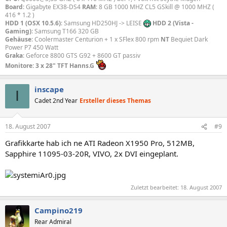
Board
: Gigabyte EX38-DS4
RAM
: 8 GB 1000 MHZ CL5 GSkill @ 1000 MHZ (
416 * 1.2 )
HDD 1 (OSX 10.5.6)
: Samsung HD250HJ -> LEISE
HDD 2 (Vista -
Gaming)
: Samsung T166 320 GB
Gehäuse
: Coolermaster Centurion + 1 x SFlex 800 rpm
NT
Bequiet Dark
Power P7 450 Watt
Graka
: Geforce 8800 GTS G92 + 8600 GT passiv
Monitore: 3 x 28" TFT Hanns.G
inscape
I
Cadet 2nd Year
Ersteller dieses Themas
18. August 2007
#9
Grafikkarte hab ich ne ATI Radeon X1950 Pro, 512MB,
Sapphire 11095-03-20R, VIVO, 2x DVI eingeplant.
Zuletzt bearbeitet:
18. August 2007
Campino219
Rear Admiral