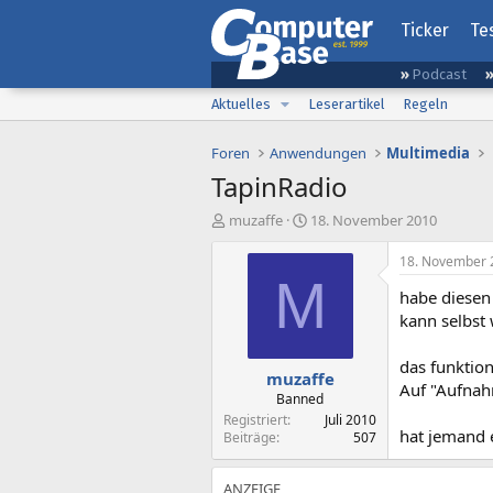
Ticker
Te
Podcast
Aktuelles
Leserartikel
Regeln
Foren
Anwendungen
Multimedia
TapinRadio
E
E
muzaffe
18. November 2010
r
r
s
s
18. November 
t
t
M
habe diesen
e
e
l
l
kann selbst
l
l
e
t
das funktion
muzaffe
r
a
Auf "Aufnah
m
Banned
Registriert
Juli 2010
hat jemand 
Beiträge
507