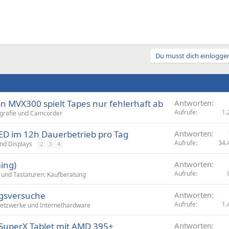
Du musst dich einloggen
 MVX300 spielt Tapes nur fehlerhaft ab
Antworten
Aufrufe
1.
grafie und Camcorder
ED im 12h Dauerbetrieb pro Tag
Antworten
Aufrufe
34.
nd Displays
2
3
4
ing)
Antworten
Aufrufe
und Tastaturen: Kaufberatung
ngsversuche
Antworten
Aufrufe
1.
etzwerke und Internethardware
SuperX Tablet mit AMD 395+
Antworten