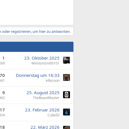
 oder registrieren, um hier zu antworten.
1
23. Oktober 2025
269
WinstonSmith101
70
Donnerstag um 16:33
441
eRacoon
9
25. August 2025
962
TheBeastMaster
17
23. Februar 2026
454
CubeID
18
22. März 2026