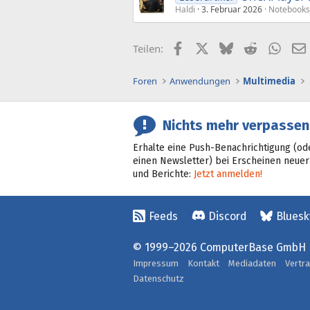
Haldi
3. Februar 2026
Notebooks
Facebook
X (Twitter)
Bluesky
Reddit
What
Teilen:
Foren
Anwendungen
Multimedia
Nichts mehr verpassen
Erhalte eine Push-Benachrichtigung (od
einen Newsletter) bei Erscheinen neuer
und Berichte:
Jetzt anmelden!
Feeds
Discord
Bluesk
© 1999–2026 ComputerBase GmbH
Impressum
Kontakt
Mediadaten
Vertr
Datenschutz