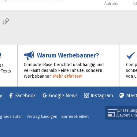
Aufrufe
4.
sApp
E-Mail
Link
Warum Werbebanner?
!
ComputerBase berichtet unabhängig und
Compu
er
verkauft deshalb keine Inhalte, sondern
schne
 Tests
Werbebanner.
Mehr erfahren!
von 
y
Facebook
Google News
Instagram
Mas
Einstellun
Layout-Um
ag widerrufen
Vertrag kündigen
Barrierefreiheit