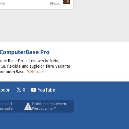
645
Rhoxx
ComputerBase Pro
terBase Pro ist die werbefreie,
lle, flexible und zugleich faire Variante
ComputerBase.
Mehr dazu!
todon
X
YouTube
gen und
Probleme mit einem
schalter
Werbebanner?