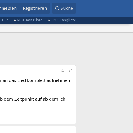
nmelden
Registrieren
Suche
g-PCs
GPU-Rangliste
CPU-Rangliste
#1
 man das Lied komplett aufnehmen
 ab dem Zeitpunkt auf ab dem ich