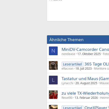
Ähnliche Themen
MiniDV-Camcorder Canon
N
norelease
17. Oktober 2025
Foto
365 Tage OL
Leserartikel
eRacoon
18. Juli 2023
Monitore u
Tastatur und Maus (Gam
L
Lynacchi
20. August 2025
Mäuse 
zu viele TX-Wiederholu
Reset90
13. Februar 2026
Heimn
OneXPlayer 
Leserartikel