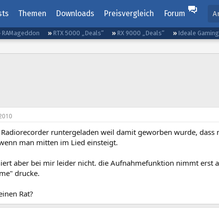
sts
Themen
Downloads
Preisvergleich
Forum
A
RAMageddon
RTX 5000 „Deals“
RX 9000 „Deals“
Ideale Gamin
2010
 Radiorecorder runtergeladen weil damit geworben wurde, dass
 wenn man mitten im Lied einsteigt.
iert aber bei mir leider nicht. die Aufnahmefunktion nimmt erst
me" drucke.
einen Rat?