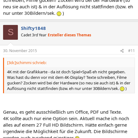
neu sie auch ist) & in der Auflösung nicht stattfinden (bzw. eh
nur unter 30Bildern/sek.
)
Shifty1848
S
Cadet 3rd Year
Ersteller dieses Themas
30. November 2015
#11
[3dc]schimmi schrieb:
4K mit der Grafikkarte - da ist doch Spiel+Spaß eh nicht gegeben.
Was hast du denn vor mit dem 4K-Display? Texte schreiben, Filme
gucken? Zocken wird bei der Hardware (so neu sie auch ist) & in der
Auflösung nicht stattfinden (bzw. eh nur unter 30Bildern/sek.
)
Genau, es geht ausschließlich um Office, PDF und Texte.
4K sollte auch nur eine Option sein. Aktuell mache ich noch
alles auf einem 27 Full HD Bildschirm. Hätte einfach gerne
irgendwie die Möglichkeit für die Zukunft. Die Bildschirme
werden auch zusehend günstiger