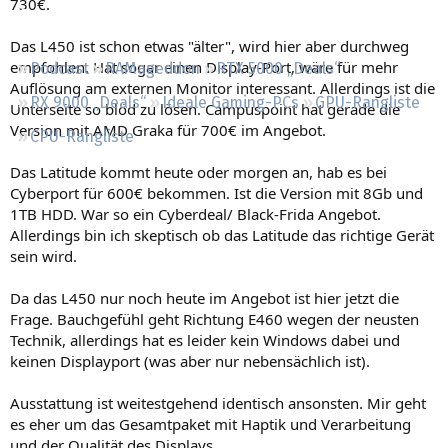
730€.
Regeln
Das L450 ist schon etwas "älter", wird hier aber durchweg
empfohlen. Hat sogar einen Display-Port, wäre für mehr
Podcast
RAMageddon
RTX 5000 „Deals“
Auflösung am externen Monitor interessant. Allerdings ist die
RX 9000 „Deals“
Ideale Gaming-PCs
GPU-Rangliste
Unterseite so blöd zu lösen. Campuspoint hat gerade die
Version mit AMD Graka für 700€ im Angebot.
CPU-Rangliste
Das Latitude kommt heute oder morgen an, hab es bei
Cyberport für 600€ bekommen. Ist die Version mit 8Gb und
1TB HDD. War so ein Cyberdeal/ Black-Frida Angebot.
Allerdings bin ich skeptisch ob das Latitude das richtige Gerät
sein wird.
Da das L450 nur noch heute im Angebot ist hier jetzt die
Frage. Bauchgefühl geht Richtung E460 wegen der neusten
Technik, allerdings hat es leider kein Windows dabei und
keinen Displayport (was aber nur nebensächlich ist).
Ausstattung ist weitestgehend identisch ansonsten. Mir geht
es eher um das Gesamtpaket mit Haptik und Verarbeitung
und der Qualität des Displays.