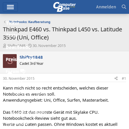
Hauptmenü
Anmelden
Notebooks: Kaufberatung
Ticker
Thinkpad E460 vs. Thinkpad L450 vs. Latitude
Tests
3550 (Uni, Office)
E
E
Shifty1848
30. November 2015
Downloads
r
r
s
s
Shifty1848
S
Preisvergleich
t
t
Cadet 3rd Year
e
e
l
l
Forum
l
l
30. November 2015
#1
e
t
Aktuelles
r
a
Kann mich nicht so recht entscheiden, welches dieser
m
Empfohlene Inhalte
Notebooks es werden soll.
Anwendungsgebiet: Uni, Office, Surfen, Masterarbeit.
Neue Beiträge
Das E460 ist das neueste Gerät mit Skylake CPU.
Neueste Aktivitäten
Notebookcheck-Review sieht gut aus.
Leserartikel
Werte und Daten passen. Ohne Windows kostet es aktuell