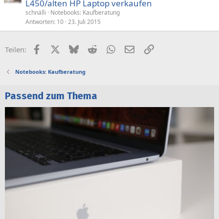
L450/alten HP Laptop verkaufen
schnälli
Notebooks: Kaufberatung
Antworten
10
23. Juli 2015
Facebook
X (Twitter)
Bluesky
Reddit
WhatsApp
E-Mail
Link
Teilen:
Notebooks: Kaufberatung
Passend zum Thema