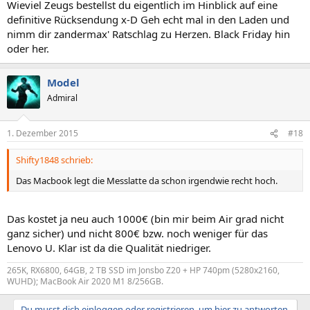
Wieviel Zeugs bestellst du eigentlich im Hinblick auf eine
definitive Rücksendung x-D Geh echt mal in den Laden und
nimm dir zandermax' Ratschlag zu Herzen. Black Friday hin
oder her.
Model
Admiral
1. Dezember 2015
#18
Shifty1848 schrieb:
Das Macbook legt die Messlatte da schon irgendwie recht hoch.
Das kostet ja neu auch 1000€ (bin mir beim Air grad nicht
ganz sicher) und nicht 800€ bzw. noch weniger für das
Lenovo U. Klar ist da die Qualität niedriger.
265K, RX6800, 64GB, 2 TB SSD im Jonsbo Z20 + HP 740pm (5280x2160,
WUHD); MacBook Air 2020 M1 8/256GB.
Du musst dich einloggen oder registrieren, um hier zu antworten.