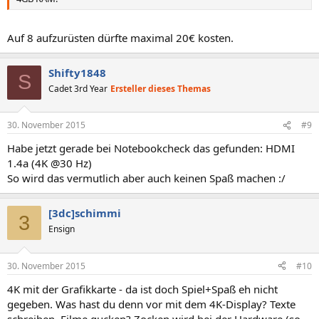
Auf 8 aufzurüsten dürfte maximal 20€ kosten.
Shifty1848
S
Cadet 3rd Year
Ersteller dieses Themas
30. November 2015
#9
Habe jetzt gerade bei Notebookcheck das gefunden: HDMI
1.4a (4K @30 Hz)
So wird das vermutlich aber auch keinen Spaß machen :/
[3dc]schimmi
3
Ensign
30. November 2015
#10
4K mit der Grafikkarte - da ist doch Spiel+Spaß eh nicht
gegeben. Was hast du denn vor mit dem 4K-Display? Texte
schreiben, Filme gucken? Zocken wird bei der Hardware (so