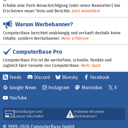
Erhalte eine Push-Benachrichtigung (oder einen Newsletter) bei
Erscheinen neuer Tests und Berichte:
Jetzt anmelden!
Warum Werbebanner?
ComputerBase berichtet unabhängig und verkauft deshalb keine
Inhalte, sondern Werbebanner.
Mehr erfahren!
ComputerBase Pro
ComputerBase Pro ist die werbefreie, schnelle, flexible und
zugleich faire Variante von ComputerBase.
Mehr dazu!
Feeds
Discord
Bluesky
Facebook
Google News
Instagram
Mastodon
X
YouTube
Einstellungen und
Probleme mit einem
Layout-Umschalter
Werbebanner?
© 1999–2026 ComputerBase GmbH