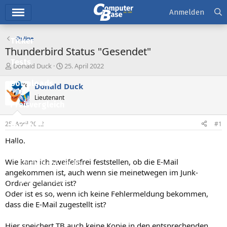
Hauptmenü
Anmelden
Online
Ticker
Thunderbird Status "Gesendet"
Tests
E
E
Donald Duck
25. April 2022
r
r
Downloads
s
s
Donald Duck
t
t
Lieutenant
e
e
Preisvergleich
l
l
l
l
25. April 2022
#1
Forum
e
t
r
a
Hallo.
Aktuelles
m
Wie kann ich zweifelsfrei feststellen, ob die E-Mail
Empfohlene Inhalte
angekommen ist, auch wenn sie meinetwegen im Junk-
Neue Beiträge
Ordner gelandet ist?
Oder ist es so, wenn ich keine Fehlermeldung bekommen,
Neueste Aktivitäten
dass die E-Mail zugestellt ist?
Leserartikel
Hier speichert TB auch keine Kopie in den entsprechenden