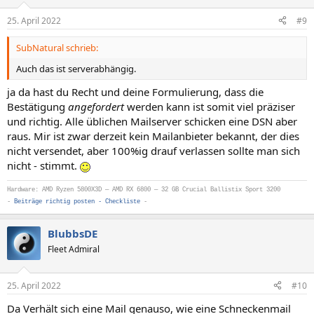
o
n
25. April 2022
#9
e
n
SubNatural schrieb:
:
Auch das ist serverabhängig.
ja da hast du Recht und deine Formulierung, dass die
Bestätigung
angefordert
werden kann ist somit viel präziser
und richtig. Alle üblichen Mailserver schicken eine DSN aber
raus. Mir ist zwar derzeit kein Mailanbieter bekannt, der dies
nicht versendet, aber 100%ig drauf verlassen sollte man sich
nicht - stimmt.
Hardware: AMD Ryzen 5800X3D — AMD RX 6800 — 32 GB Crucial Ballistix Sport 3200
-
Beiträge richtig posten - Checkliste
-
BlubbsDE
Fleet Admiral
25. April 2022
#10
Da Verhält sich eine Mail genauso, wie eine Schneckenmail