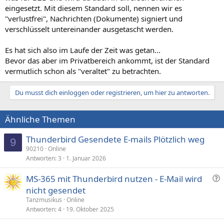
eingesetzt. Mit diesem Standard soll, nennen wir es
"verlustfrei", Nachrichten (Dokumente) signiert und
verschlüsselt untereinander ausgetascht werden.
Es hat sich also im Laufe der Zeit was getan...
Bevor das aber im Privatbereich ankommt, ist der Standard
vermutlich schon als "veraltet" zu betrachten.
Du musst dich einloggen oder registrieren, um hier zu antworten.
Ähnliche Themen
Thunderbird Gesendete E-mails Plötzlich weg
9
90210
Online
Antworten
3
1. Januar 2026
F
MS-365 mit Thunderbird nutzen - E-Mail wird
r
nicht gesendet
a
Tanzmusikus
Online
g
Antworten
4
19. Oktober 2025
e