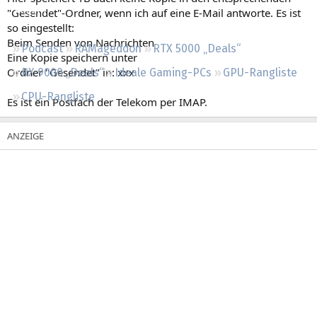
Regeln
"Gesendet"-Ordner, wenn ich auf eine E-Mail antworte. Es ist
so eingestellt:
Beim Senden von Nachrichten
Podcast
RAMageddon
RTX 5000 „Deals“
Eine Kopie speichern unter
Ordner "Gesendet" in: xxx
RX 9000 „Deals“
Ideale Gaming-PCs
GPU-Rangliste
CPU-Rangliste
Es ist ein Postfach der Telekom per IMAP.