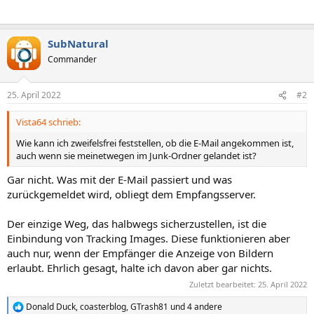
SubNatural
Commander
25. April 2022
#2
Vista64 schrieb:
Wie kann ich zweifelsfrei feststellen, ob die E-Mail angekommen ist,
auch wenn sie meinetwegen im Junk-Ordner gelandet ist?
Gar nicht. Was mit der E-Mail passiert und was
zurückgemeldet wird, obliegt dem Empfangsserver.
Der einzige Weg, das halbwegs sicherzustellen, ist die
Einbindung von Tracking Images. Diese funktionieren aber
auch nur, wenn der Empfänger die Anzeige von Bildern
erlaubt. Ehrlich gesagt, halte ich davon aber gar nichts.
Zuletzt bearbeitet:
25. April 2022
Donald Duck
,
coasterblog
,
GTrash81
und 4 andere
R