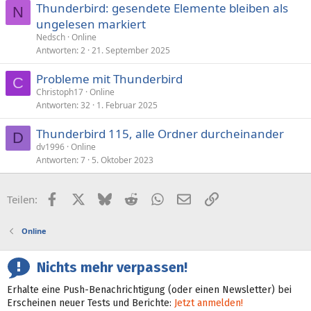
Thunderbird: gesendete Elemente bleiben als
N
ungelesen markiert
Nedsch
Online
Antworten
2
21. September 2025
Probleme mit Thunderbird
C
Christoph17
Online
Antworten
32
1. Februar 2025
Thunderbird 115, alle Ordner durcheinander
D
dv1996
Online
Antworten
7
5. Oktober 2023
Facebook
X (Twitter)
Bluesky
Reddit
WhatsApp
E-Mail
Link
Teilen:
Online
Nichts mehr verpassen!
Erhalte eine Push-Benachrichtigung (oder einen Newsletter) bei
Erscheinen neuer Tests und Berichte:
Jetzt anmelden!