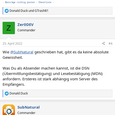
-
Beiträge richtig posten - Checkliste
-
Donald Duck
und
GTrash81
R
e
a
Zer0DEV
k
Z
t
Commander
i
o
n
25. April 2022
#4
e
n
Wie
@SubNatural
geschrieben hat, gibt es da keine absolute
:
Gewissheit.
Was Du als Absender machen kannst, ist die DSN
(Übermittlungsbestätigung) und Lesebestätigung (MDN)
anfordern. Ersteres ist stark abhängig vom Server des
Empfängers.
Donald Duck
R
e
a
SubNatural
k
t
Commander