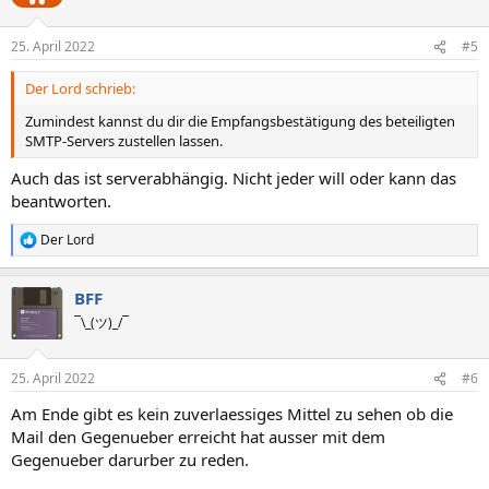
i
o
n
25. April 2022
#5
e
n
Der Lord schrieb:
:
Zumindest kannst du dir die Empfangsbestätigung des beteiligten
SMTP-Servers zustellen lassen.
Auch das ist serverabhängig. Nicht jeder will oder kann das
beantworten.
Der Lord
R
e
a
BFF
k
t
¯\_(ツ)_/¯
i
o
n
25. April 2022
#6
e
n
Am Ende gibt es kein zuverlaessiges Mittel zu sehen ob die
:
Mail den Gegenueber erreicht hat ausser mit dem
Gegenueber darurber zu reden.