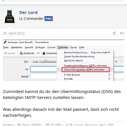
e
a
Der Lord
k
t
Lt. Commander
PRO
i
o
n
25. April 2022
#3
e
n
:
Zumindest kannst du dir den Übermittlungsstatus (DSN) des
beteiligten SMTP-Servers zustellen lassen.
Was allerdings danach mit der Mail passiert, lässt sich nicht
nachverfolgen.
Hardware: AMD Ryzen 5800X3D — AMD RX 6800 — 32 GB Crucial Ballistix Sport 3200