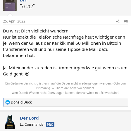
t
¯\_(ツ)_/¯
i
o
n
25. April 2022
#8
e
n
Du wirst Dich vielleicht wundern.
:
Nur ist exakt die Telefonische Nachfrage heut wichtiger denn
je, wenn der GF aus der Karikik mal 60 Millionen in Bitcoin
transferieren will und nur seine Tippse die Mail dazu
bekommen hat.
Ja. Miteinander zu reden ist immer irgendwie gut wenn es um
Geld geht. 😎
Ein Gedanke der richtig ist kann auf die Dauer nicht niedergelogen werden. (Otto von
Bismarck). -> There are only two genders.
Wen Du mit Wissen nicht überzeugen kannst, den verwirre mit Schwachsinn!
Donald Duck
R
e
a
Der Lord
k
t
Lt. Commander
PRO
i