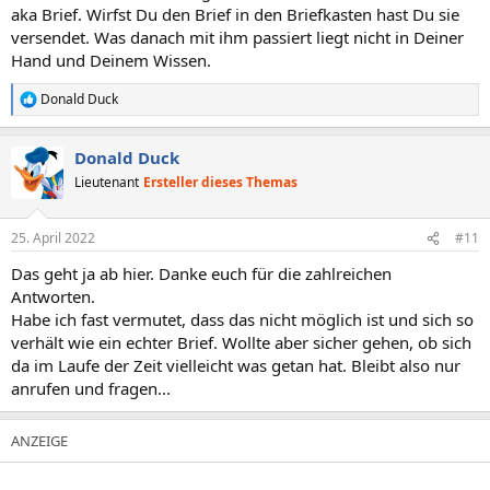
aka Brief. Wirfst Du den Brief in den Briefkasten hast Du sie
versendet. Was danach mit ihm passiert liegt nicht in Deiner
Hand und Deinem Wissen.
Donald Duck
R
e
a
Donald Duck
k
t
Lieutenant
Ersteller dieses Themas
i
o
n
25. April 2022
#11
e
n
Das geht ja ab hier. Danke euch für die zahlreichen
:
Antworten.
Habe ich fast vermutet, dass das nicht möglich ist und sich so
verhält wie ein echter Brief. Wollte aber sicher gehen, ob sich
da im Laufe der Zeit vielleicht was getan hat. Bleibt also nur
anrufen und fragen...