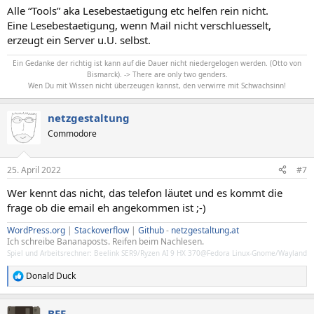
Alle “Tools” aka Lesebestaetigung etc helfen rein nicht.
Eine Lesebestaetigung, wenn Mail nicht verschluesselt,
erzeugt ein Server u.U. selbst.
Ein Gedanke der richtig ist kann auf die Dauer nicht niedergelogen werden. (Otto von
Bismarck). -> There are only two genders.
Wen Du mit Wissen nicht überzeugen kannst, den verwirre mit Schwachsinn!
netzgestaltung
Commodore
25. April 2022
#7
Wer kennt das nicht, das telefon läutet und es kommt die
frage ob die email eh angekommen ist ;-)
WordPress.org
|
Stackoverflow
|
Github
-
netzgestaltung.at
Ich schreibe Bananaposts. Reifen beim Nachlesen.
Spiel und Arbeitsrechner: Beelink SER9/Ryzen AI 9 HX 370@Fedora Linux-Gnome/Wayland
Donald Duck
R
e
a
BFF
k