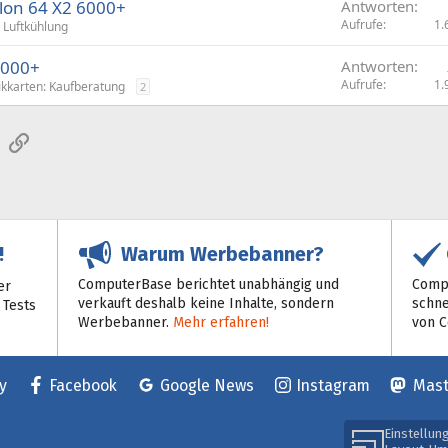
lon 64 X2 6000+
Antworten
Aufrufe
1.
Luftkühlung
6000+
Antworten
Aufrufe
1.
ikkarten: Kaufberatung
2
sApp
E-Mail
Link
Warum Werbebanner?
!
ComputerBase berichtet unabhängig und
Compu
er
verkauft deshalb keine Inhalte, sondern
schne
 Tests
Werbebanner.
Mehr erfahren!
von 
y
Facebook
Google News
Instagram
Mas
Einstellun