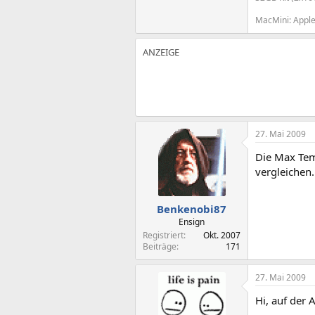
MacMini: Appl
27. Mai 2009
Die Max Tem
vergleichen.
Benkenobi87
Ensign
Registriert
Okt. 2007
Beiträge
171
27. Mai 2009
Hi, auf der 