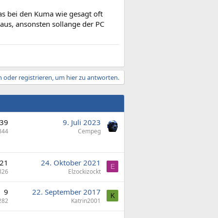
as bei den Kuma wie gesagt oft
 aus, ansonsten sollange der PC
 oder registrieren, um hier zu antworten.
39
9. Juli 2023
844
Cempeg
21
24. Oktober 2021
E
826
Elzockizockt
9
22. September 2017
K
282
Katrin2001