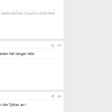
A850G (850 W); Crucial Pro DDR5 RAM
#4
den fall länger lebt.
#5
 die TjMax an !