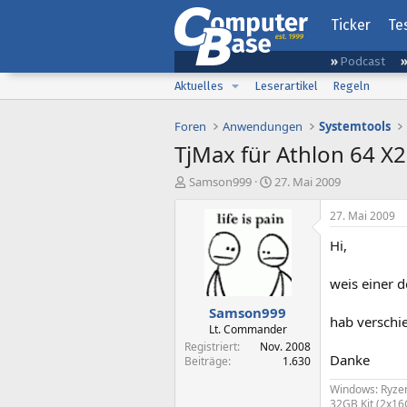
Ticker
Te
Podcast
Aktuelles
Leserartikel
Regeln
Foren
Anwendungen
Systemtools
TjMax für Athlon 64 X
E
E
Samson999
27. Mai 2009
r
r
s
s
27. Mai 2009
t
t
Hi,
e
e
l
l
l
l
weis einer 
e
t
Samson999
r
a
hab verschi
m
Lt. Commander
Registriert
Nov. 2008
Danke
Beiträge
1.630
Windows: Ryze
32GB Kit (2x1