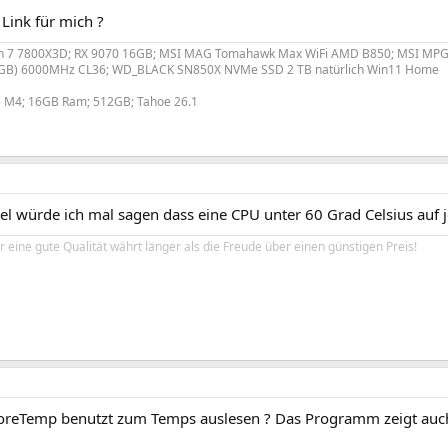
Link für mich ?
n 7 7800X3D; RX 9070 16GB; MSI MAG Tomahawk Max WiFi AMD B850; MSI MPG 
6GB) 6000MHz CL36; WD_BLACK SN850X NVMe SSD 2 TB natürlich Win11 Home
e M4; 16GB Ram; 512GB; Tahoe 26.1
el würde ich mal sagen dass eine CPU unter 60 Grad Celsius auf je
 eine gute Qualität währt länger als die Freude über einen günstigen Preis!
reTemp benutzt zum Temps auslesen ? Das Programm zeigt auch