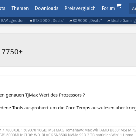
sts
Themen
Downloads
Preisvergleich
Forum
A
RAMageddon
RTX 5000 „Deals“
RX 9000 „Deals“
Ideale Gamin
2 7750+
den genauen TjMax Wert des Prozessors ?
edene Tools ausprobiert um die Core Temps auszulesen aber krie
n 7 7800X3D; RX 9070 16GB; MSI MAG Tomahawk Max WiFi AMD B850; MSI MPG 
6GB) 6000MHz CL36; WD_BLACK SN850X NVMe SSD 2 TB natürlich Win11 Home