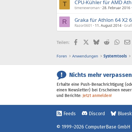
CPU-Kühler für AMD Ath
T
timenewroman
28. Februar 2016
Graka für Athlon 64 X2 
R
Razor0601
11. August 2014
Graf
Facebook
X (Twitter)
Bluesky
Reddit
What
Teilen:
Foren
Anwendungen
Systemtools
Nichts mehr verpassen
Erhalte eine Push-Benachrichtigung (od
einen Newsletter) bei Erscheinen neuer
und Berichte:
Jetzt anmelden!
Feeds
Discord
Bluesk
© 1999–2026 ComputerBase GmbH