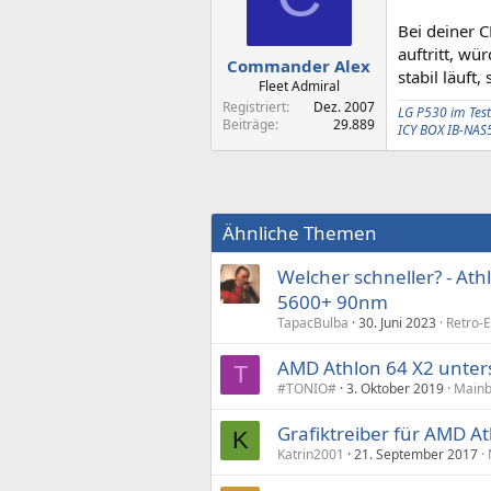
Bei deiner 
auftritt, wü
Commander Alex
stabil läuft
Fleet Admiral
Registriert
Dez. 2007
LG P530 im Test
Beiträge
29.889
ICY BOX IB-NAS
Ähnliche Themen
Welcher schneller? - At
5600+ 90nm
TapacBulba
30. Juni 2023
Retro-
AMD Athlon 64 X2 unter
T
#TONIO#
3. Oktober 2019
Mainb
Grafiktreiber für AMD A
K
Katrin2001
21. September 2017