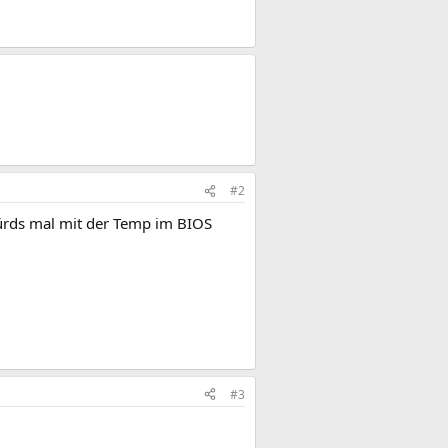
#2
ürds mal mit der Temp im BIOS
#3