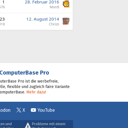
1
28. Februar 2016
676
Mordi
23
12. August 2014
918
Christi
ComputerBase Pro
terBase Pro ist die werbefreie,
lle, flexible und zugleich faire Variante
ComputerBase.
Mehr dazu!
todon
X
YouTube
gen und
Probleme mit einem