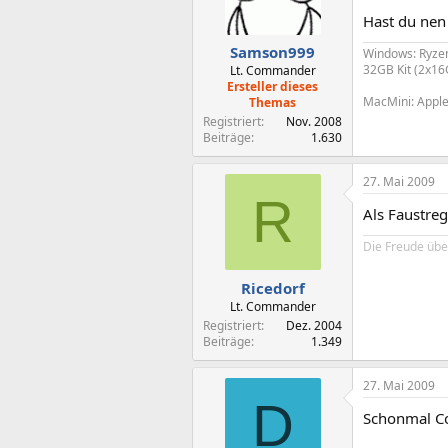
Hast du nen 
Samson999
Windows: Ryze
32GB Kit (2x1
Lt. Commander
Ersteller dieses
MacMini: Appl
Themas
Registriert
Nov. 2008
Beiträge
1.630
27. Mai 2009
R
Als Faustreg
Die Freude über
Ricedorf
Lt. Commander
Registriert
Dez. 2004
Beiträge
1.349
27. Mai 2009
D
Schonmal Co