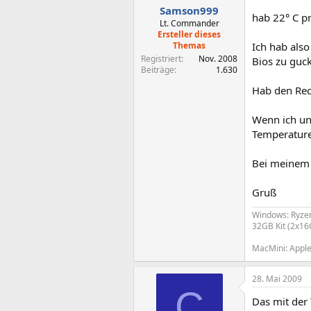
Samson999
hab 22° C pr
Lt. Commander
Ersteller dieses
Themas
Ich hab also
Registriert
Nov. 2008
Bios zu guc
Beiträge
1.630
Hab den Rec
Wenn ich un
Temperatur
Bei meinem 
Gruß
Windows: Ryze
32GB Kit (2x1
MacMini: Appl
28. Mai 2009
C
Das mit der