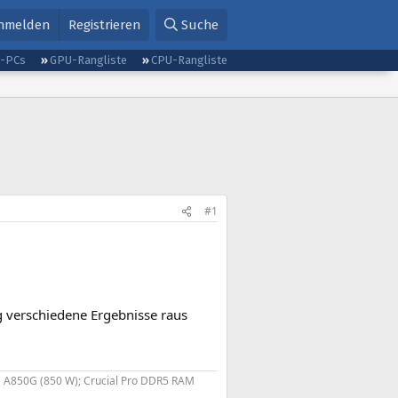
nmelden
Registrieren
Suche
g-PCs
GPU-Rangliste
CPU-Rangliste
#1
g verschiedene Ergebnisse raus
A850G (850 W); Crucial Pro DDR5 RAM