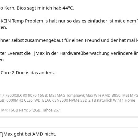
o Kern. Bios sagt mir ich hab 44°C.
 KEIN Temp Problem is halt nur so das es einfacher ist mit einem 
ken.
hner selbst zusammengebaut für einen Freund und der hat mal 
ter Everest die TjMax in der Hardwareüberwachung verändere änd
en.
Core 2 Duo is das anders.
n 7 7800X3D; RX 9070 16GB; MSI MAG Tomahawk Max WiFi AMD B850; MSI MPG 
6GB) 6000MHz CL36; WD_BLACK SN850X NVMe SSD 2 TB natürlich Win11 Home
e M4; 16GB Ram; 512GB; Tahoe 26.1
 TjMax geht bei AMD nicht.