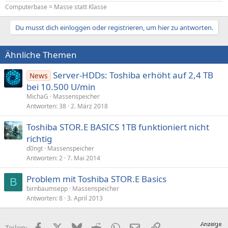
Computerbase = Masse statt Klasse
Du musst dich einloggen oder registrieren, um hier zu antworten.
Ähnliche Themen
Server-HDDs: Toshiba erhöht auf 2,4 TB
News
bei 10.500 U/min
MichaG
Massenspeicher
Antworten
38
2. März 2018
Toshiba STOR.E BASICS 1TB funktioniert nicht
richtig
d0ngt
Massenspeicher
Antworten
2
7. Mai 2014
Problem mit Toshiba STOR.E Basics
B
birnbaumsepp
Massenspeicher
Antworten
8
3. April 2013
Facebook
X (Twitter)
Bluesky
Reddit
WhatsApp
E-Mail
Link
Teilen: