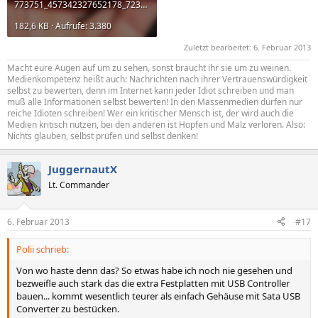
773751_457342327652178_723905319_o.jpg
182,6 KB · Aufrufe: 3.380
Zuletzt bearbeitet:
6. Februar 2013
Macht eure Augen auf um zu sehen, sonst braucht ihr sie um zu weinen.
Medienkompetenz heißt auch: Nachrichten nach ihrer Vertrauenswürdigkeit
selbst zu bewerten, denn im Internet kann jeder Idiot schreiben und man
muß alle Informationen selbst bewerten! In den Massenmedien dürfen nur
reiche Idioten schreiben! Wer ein kritischer Mensch ist, der wird auch die
Medien kritisch nutzen, bei den anderen ist Hopfen und Malz verloren. Also:
Nichts glauben, selbst prüfen und selbst denken!
JuggernautX
Lt. Commander
6. Februar 2013
#17
Polii schrieb:
Von wo haste denn das? So etwas habe ich noch nie gesehen und
bezweifle auch stark das die extra Festplatten mit USB Controller
bauen... kommt wesentlich teurer als einfach Gehäuse mit Sata USB
Converter zu bestücken.