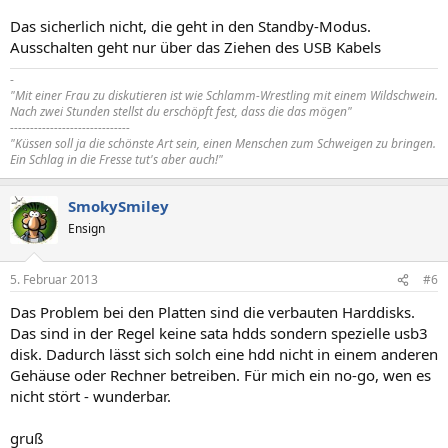
Das sicherlich nicht, die geht in den Standby-Modus.
Ausschalten geht nur über das Ziehen des USB Kabels
-
"Mit einer Frau zu diskutieren ist wie Schlamm-Wrestling mit einem Wildschwein.
Nach zwei Stunden stellst du erschöpft fest, dass die das mögen"
------------------------------
"Küssen soll ja die schönste Art sein, einen Menschen zum Schweigen zu bringen.
Ein Schlag in die Fresse tut's aber auch!"
SmokySmiley
Ensign
5. Februar 2013
#6
Das Problem bei den Platten sind die verbauten Harddisks.
Das sind in der Regel keine sata hdds sondern spezielle usb3
disk. Dadurch lässt sich solch eine hdd nicht in einem anderen
Gehäuse oder Rechner betreiben. Für mich ein no-go, wen es
nicht stört - wunderbar.
gruß