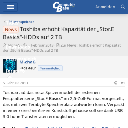
Hauptmenü
Anmelden
Massenspeicher
Ticker
Toshiba erhöht Kapazität der „Stor.E
News
Tests
Basics“-HDDs auf 2 TB
E
E
MichaG
5. Februar 2013
Zur News: Toshiba erhöht Kapazität
Downloads
r
r
der „Stor.E Basics“-HDDs auf 2 TB
s
s
Preisvergleich
t
t
MichaG
e
e
Redakteur
Teammitglied
l
l
Forum
l
l
e
t
Aktuelles
5. Februar 2013
#1
r
a
m
Toshiba hat das neue Spitzenmodell der externen
Empfohlene Inhalte
Festplattenserie „Stor.E Basics“ im 2,5-Zoll-Format vorgestellt,
Neue Beiträge
das mit zwei Terabyte Speicherplatz aufwarten kann. Verpackt
in einem unscheinbaren Kunststoffgehäuse soll sie dank USB
Neueste Aktivitäten
3.0 hohe Transferraten ermöglichen.
Leserartikel