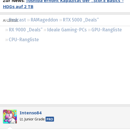
Zur News:
Toshiba erhöht Kapazität der „Stor.E Basics“-
Regeln
HDDs auf 2 TB
Podcast
RAMageddon
RTX 5000 „Deals“
RX 9000 „Deals“
Ideale Gaming-PCs
GPU-Rangliste
CPU-Rangliste
Intenso84
Lt. Junior Grade
PRO