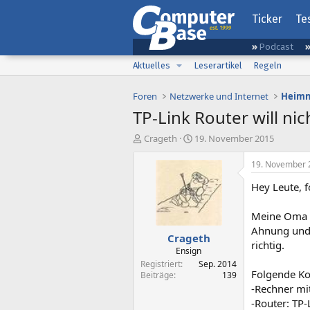
Ticker
Te
Podcast
Aktuelles
Leserartikel
Regeln
Foren
Netzwerke und Internet
Heimn
TP-Link Router will ni
E
E
Crageth
19. November 2015
r
r
s
s
19. November 
t
t
Hey Leute, 
e
e
l
l
l
l
Meine Oma ha
e
t
Ahnung und h
Crageth
r
a
richtig.
m
Ensign
Registriert
Sep. 2014
Folgende K
Beiträge
139
-Rechner mi
-Router: TP