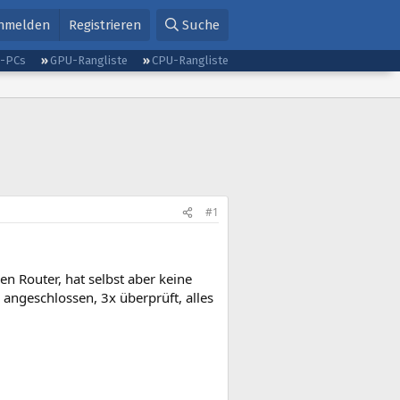
nmelden
Registrieren
Suche
g-PCs
GPU-Rangliste
CPU-Rangliste
#1
n Router, hat selbst aber keine
angeschlossen, 3x überprüft, alles