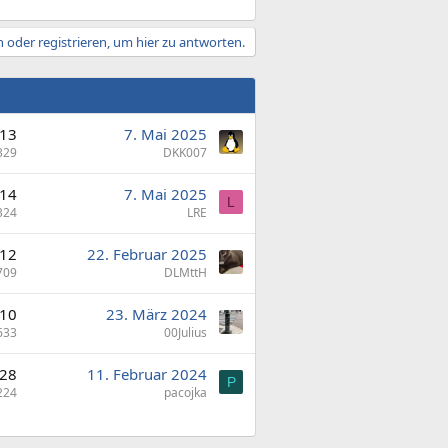
 oder registrieren, um hier zu antworten.
13
7. Mai 2025
329
DKK007
14
7. Mai 2025
L
324
LRE
12
22. Februar 2025
709
DLMttH
10
23. März 2024
633
00Julius
28
11. Februar 2024
P
224
pacojka