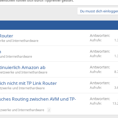
Menschen fühlen sich durch Tippfehler gestört.
Du musst dich einloggen
 Router
Antworten
Aufrufe
1.
rke und Internethardware
n
Antworten
Aufrufe
1.
und Internethardware
ntinuierlich Amazon ab
Antworten
Aufrufe
8.
etzwerke und Internethardware
ich nicht mit TP Link Router
Antworten
Aufrufe
3.
tzwerke und Internethardware
sches Routing zwischen AVM und TP-
Antworten
Aufrufe
13.
zwerke und Internethardware
2