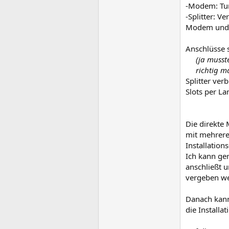
-Modem: Tur
-Splitter: V
Modem und Sp
Anschlüsse s
(ja musst
richtig m
Splitter ve
Slots per La
Die direkte
mit mehrere
Installation
Ich kann ger
anschließt u
vergeben wer
Danach kann
die Installa