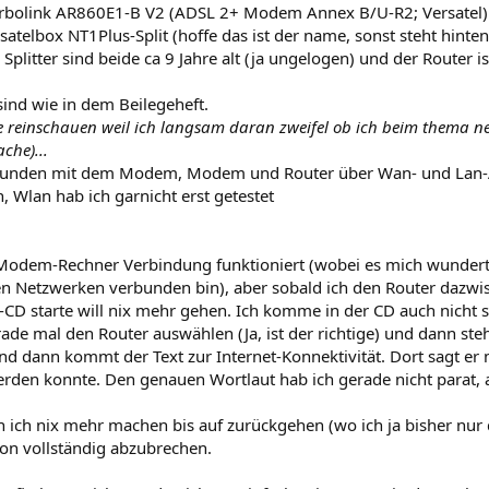
bolink AR860E1-B V2 (ADSL 2+ Modem Annex B/U-R2; Versatel)
ersatelbox NT1Plus-Split (hoffe das ist der name, sonst steht hinten
litter sind beide ca 9 Jahre alt (ja ungelogen) und der Router is
ind wie in dem Beilegeheft.
e reinschauen weil ich langsam daran zweifel ob ich beim thema 
ache)...
rbunden mit dem Modem, Modem und Router über Wan- und Lan-A
n, Wlan hab ich garnicht erst getestet
 Modem-Rechner Verbindung funktioniert (wobei es mich wundert 
n Netzwerken verbunden bin), aber sobald ich den Router dazwis
s-CD starte will nix mehr gehen. Ich komme in der CD auch nicht s
ade mal den Router auswählen (Ja, ist der richtige) und dann steh
nd dann kommt der Text zur Internet-Konnektivität. Dort sagt er 
den konnte. Den genauen Wortlaut hab ich gerade nicht parat, ab
 ich nix mehr machen bis auf zurückgehen (wo ich ja bisher nur
tion vollständig abzubrechen.