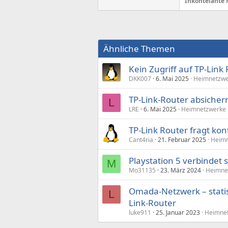
Inkontelante 
Ähnliche Themen
Kein Zugriff auf TP-Link
DKK007
6. Mai 2025
Heimnetzwe
TP-Link-Router absicher
L
LRE
6. Mai 2025
Heimnetzwerke 
TP-Link Router fragt ko
Cant4ria
21. Februar 2025
Heimn
Playstation 5 verbindet s
M
Mo31135
23. März 2024
Heimne
Omada-Netzwerk – stati
L
Link-Router
luke911
25. Januar 2023
Heimnet