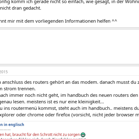
Config komm ich gerade nicht so einfach, wie gesagt, in der Woh
nicht dran gedacht.
önnt mir mit dem vorliegenden Informationen helfen ^^
2015
n anschluss des routers gehört an das modem. danach musst du
 strom trennen.
ach immer noch nicht geht, im handbuch des neuen routers den
enau lesen. meistens ist es nur eine kleinigkeit...
u ins routermenü kommst, steht auch im handbuch.. meistens dur
explorer oder chrome oder firefox (vorsicht, nicht jeder browser 
n in englisch
———
n hat, braucht für den Schrott nicht zu sorgen