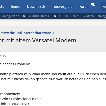
sts
Themen
Downloads
Preisvergleich
Forum
A
RAMageddon
RTX 5000 „Deals“
RX 9000 „Deals“
Ideale Gamin
etzwerke und Internethardware
cht mit altem Versatel Modem
2015
folgendes Problem:
tte plötzlich kein Wlan mehr und kauft auf gut Glück einen neue
at mir nichts davon gesagt. Nun war ich heute da und hab alles 
omponenten:
t Win7 Professional 64bit
-Link TL-WR841ND