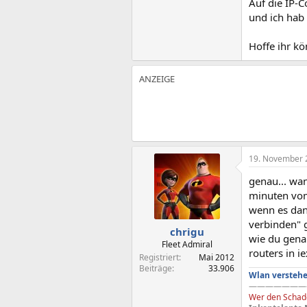
Auf die IP-
und ich hab 
Hoffe ihr k
19. November 
genau... wa
minuten vom
wenn es dan
verbinden" g
chrigu
wie du gena
Fleet Admiral
routers in i
Registriert
Mai 2012
Beiträge
33.906
Wlan verstehe
———————
Wer den Schade