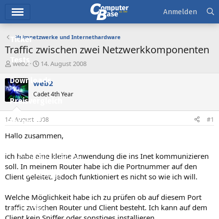
Hauptmenü
Anmelden
Heimnetzwerke und Internethardware
Ticker
Traffic zwischen zwei Netzwerkkomponenten
Tests
E
E
web2
14. August 2008
r
r
Downloads
s
s
web2
t
t
Cadet 4th Year
e
e
Preisvergleich
l
l
l
l
14. August 2008
#1
Forum
e
t
r
a
Hallo zusammen,
Aktuelles
m
ich habe eine kleine Anwendung die ins Inet kommunizieren
Empfohlene Inhalte
soll. In meinem Router habe ich die Portnummer auf den
Neue Beiträge
Client geleitet. Jedoch funktioniert es nicht so wie ich will.
Neueste Aktivitäten
Welche Möglichkeit habe ich zu prüfen ob auf diesem Port
traffic zwischen Router und Client besteht. Ich kann auf dem
Leserartikel
Client kein Sniffer oder sonstiges installieren.