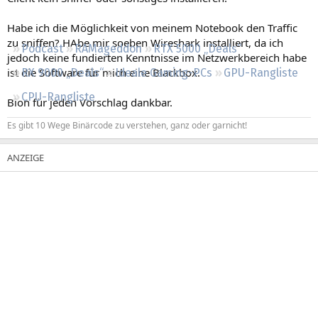
Regeln
Habe ich die Möglichkeit von meinem Notebook den Traffic
zu sniffen? HAbe mir soeben Wireshark installiert, da ich
Podcast
RAMageddon
RTX 5000 „Deals“
jedoch keine fundierten Kenntnisse im Netzwerkbereich habe
ist die Software für mich eine Blackbox.
RX 9000 „Deals“
Ideale Gaming-PCs
GPU-Rangliste
CPU-Rangliste
Bion für jeden Vorschlag dankbar.
Es gibt 10 Wege Binärcode zu verstehen, ganz oder garnicht!