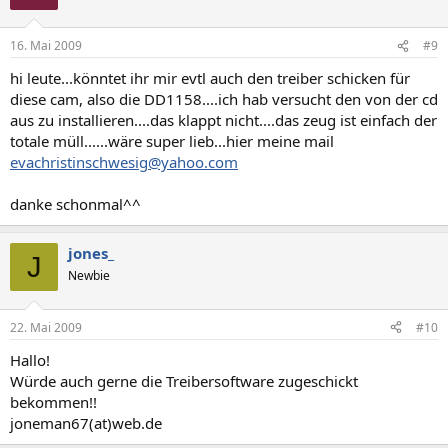
16. Mai 2009
#9
hi leute...könntet ihr mir evtl auch den treiber schicken für
diese cam, also die DD1158....ich hab versucht den von der cd
aus zu installieren....das klappt nicht....das zeug ist einfach der
totale müll......wäre super lieb...hier meine mail
evachristinschwesig@yahoo.com
danke schonmal^^
jones_
J
Newbie
22. Mai 2009
#10
Hallo!
Würde auch gerne die Treibersoftware zugeschickt
bekommen!!
joneman67(at)web.de