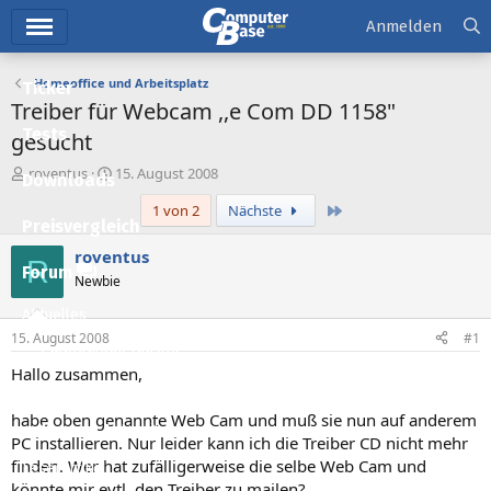
Hauptmenü
Anmelden
Homeoffice und Arbeitsplatz
Ticker
Treiber für Webcam ,,e Com DD 1158"
Tests
gesucht
E
E
roventus
15. August 2008
Downloads
r
r
Letzte
1 von 2
Nächste
s
s
Preisvergleich
t
t
e
e
roventus
R
l
l
Forum
Newbie
l
l
e
t
Aktuelles
r
a
15. August 2008
#1
m
Empfohlene Inhalte
Hallo zusammen,
Neue Beiträge
habe oben genannte Web Cam und muß sie nun auf anderem
Neueste Aktivitäten
PC installieren. Nur leider kann ich die Treiber CD nicht mehr
finden. Wer hat zufälligerweise die selbe Web Cam und
Leserartikel
könnte mir evtl. den Treiber zu mailen?