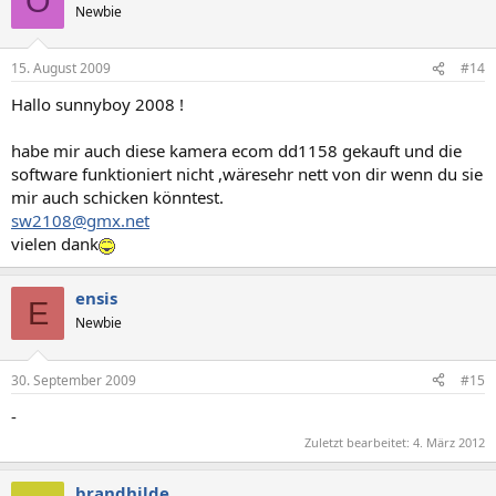
O
Newbie
15. August 2009
#14
Hallo sunnyboy 2008 !
habe mir auch diese kamera ecom dd1158 gekauft und die
software funktioniert nicht ,wäresehr nett von dir wenn du sie
mir auch schicken könntest.
sw2108@gmx.net
vielen dank
ensis
E
Newbie
30. September 2009
#15
-
Zuletzt bearbeitet:
4. März 2012
brandhilde