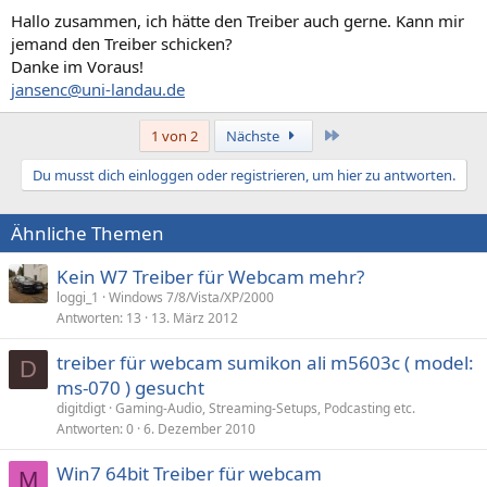
Hallo zusammen, ich hätte den Treiber auch gerne. Kann mir
jemand den Treiber schicken?
Danke im Voraus!
jansenc@uni-landau.de
Letzte
1 von 2
Nächste
Du musst dich einloggen oder registrieren, um hier zu antworten.
Ähnliche Themen
Kein W7 Treiber für Webcam mehr?
loggi_1
Windows 7/8/Vista/XP/2000
Antworten
13
13. März 2012
treiber für webcam sumikon ali m5603c ( model:
D
ms-070 ) gesucht
digitdigt
Gaming-Audio, Streaming-Setups, Podcasting etc.
Antworten
0
6. Dezember 2010
Win7 64bit Treiber für webcam
M