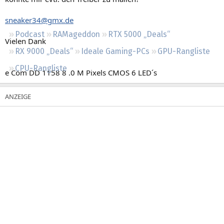
Regeln
sneaker34@gmx.de
Podcast
RAMageddon
RTX 5000 „Deals“
Vielen Dank
RX 9000 „Deals“
Ideale Gaming-PCs
GPU-Rangliste
CPU-Rangliste
e Com DD 1158 8 .0 M Pixels CMOS 6 LED´s