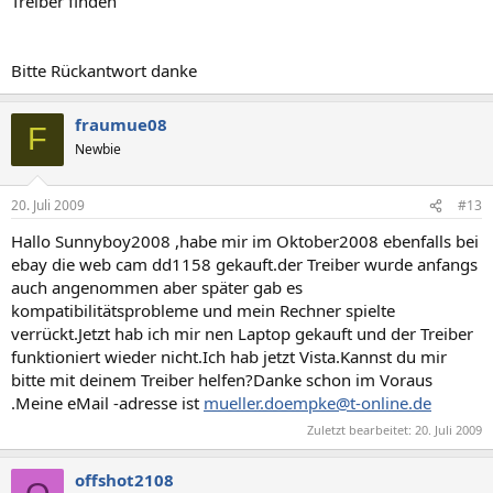
Treiber finden
Bitte Rückantwort danke
fraumue08
F
Newbie
20. Juli 2009
#13
Hallo Sunnyboy2008 ,habe mir im Oktober2008 ebenfalls bei
ebay die web cam dd1158 gekauft.der Treiber wurde anfangs
auch angenommen aber später gab es
kompatibilitätsprobleme und mein Rechner spielte
verrückt.Jetzt hab ich mir nen Laptop gekauft und der Treiber
funktioniert wieder nicht.Ich hab jetzt Vista.Kannst du mir
bitte mit deinem Treiber helfen?Danke schon im Voraus
.Meine eMail -adresse ist
mueller.doempke@t-online.de
Zuletzt bearbeitet:
20. Juli 2009
offshot2108