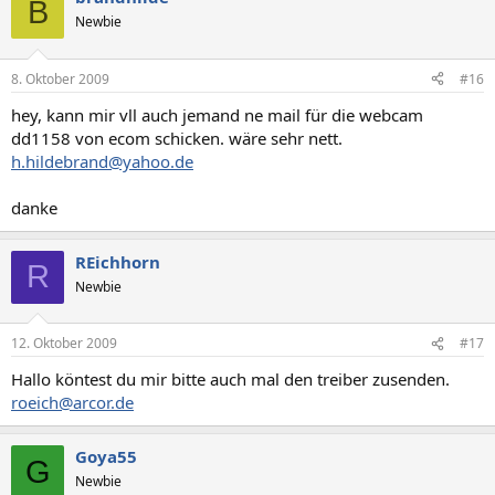
B
Newbie
8. Oktober 2009
#16
hey, kann mir vll auch jemand ne mail für die webcam
dd1158 von ecom schicken. wäre sehr nett.
h.hildebrand@yahoo.de
danke
REichhorn
R
Newbie
12. Oktober 2009
#17
Hallo köntest du mir bitte auch mal den treiber zusenden.
roeich@arcor.de
Goya55
G
Newbie