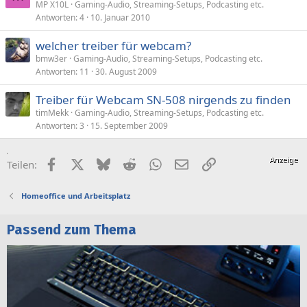
MP X10L
Gaming-Audio, Streaming-Setups, Podcasting etc.
Antworten
4
10. Januar 2010
welcher treiber für webcam?
bmw3er
Gaming-Audio, Streaming-Setups, Podcasting etc.
Antworten
11
30. August 2009
Treiber für Webcam SN-508 nirgends zu finden
timMekk
Gaming-Audio, Streaming-Setups, Podcasting etc.
Antworten
3
15. September 2009
Facebook
X (Twitter)
Bluesky
Reddit
WhatsApp
E-Mail
Link
Teilen:
Homeoffice und Arbeitsplatz
Passend zum Thema