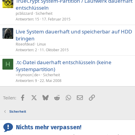
TrueCrypt System-Partition / Laufwerk dauerhaft
entschlüsseln
pcblizzard
Sicherheit
Antworten
15
17. Februar 2015
Live System dauerhaft und speicherbar auf HDD
bringen
Riseofdead
Linux
Antworten
2
11. Oktober 2015
.tc-Datei dauerhaft entschlüsseln (keine
H
Systempartition)
>Hymoon|de<
Sicherheit
Antworten
9
22. Mai 2008
Facebook
X (Twitter)
Bluesky
Reddit
WhatsApp
E-Mail
Link
Teilen:
Sicherheit
Nichts mehr verpassen!