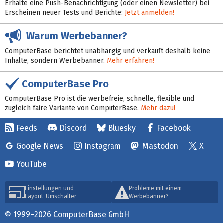
Erhalte eine Push-Benachrichtigung (oder einen Newsletter) bei
Erscheinen neuer Tests und Berichte:
Jetzt anmelden!
Warum Werbebanner?
ComputerBase berichtet unabhängig und verkauft deshalb keine
Inhalte, sondern Werbebanner.
Mehr erfahren!
ComputerBase Pro
ComputerBase Pro ist die werbefreie, schnelle, flexible und
zugleich faire Variante von ComputerBase.
Mehr dazu!
Feeds
Discord
Bluesky
Facebook
Google News
Instagram
Mastodon
X
YouTube
Einstellungen und
Probleme mit einem
Layout-Umschalter
Werbebanner?
© 1999–2026 ComputerBase GmbH