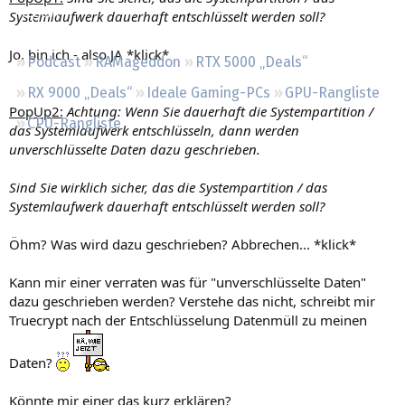
Regeln
Systemlaufwerk dauerhaft entschlüsselt werden soll?
Jo, bin ich - also JA *klick*
Podcast
RAMageddon
RTX 5000 „Deals“
RX 9000 „Deals“
Ideale Gaming-PCs
GPU-Rangliste
PopUp2:
Achtung: Wenn Sie dauerhaft die Systempartition /
CPU-Rangliste
das Systemlaufwerk entschlüsseln, dann werden
unverschlüsselte Daten dazu geschrieben.
Sind Sie wirklich sicher, das die Systempartition / das
Systemlaufwerk dauerhaft entschlüsselt werden soll?
Öhm? Was wird dazu geschrieben? Abbrechen... *klick*
Kann mir einer verraten was für "unverschlüsselte Daten"
dazu geschrieben werden? Verstehe das nicht, schreibt mir
Truecrypt nach der Entschlüsselung Datenmüll zu meinen
Daten?
Könnte mir einer das kurz erklären?