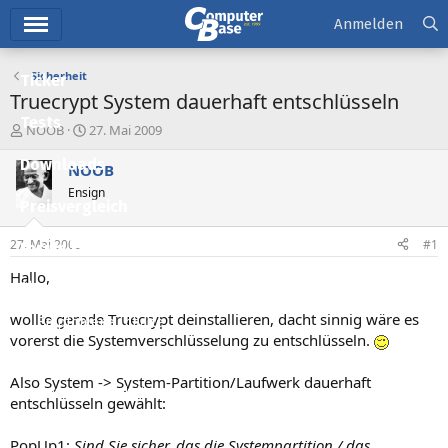
Hauptmenü
Anmelden
Sicherheit
Ticker
Truecrypt System dauerhaft entschlüsseln
Tests
E
E
NOOB
27. Mai 2009
r
r
Downloads
s
s
NOOB
t
t
Ensign
e
e
Preisvergleich
l
l
l
l
27. Mai 2009
#1
Forum
e
t
r
a
Hallo,
Aktuelles
m
wollte gerade Truecrypt deinstallieren, dacht sinnig wäre es
Empfohlene Inhalte
vorerst die Systemverschlüsselung zu entschlüsseln.
Neue Beiträge
Also System -> System-Partition/Laufwerk dauerhaft
Neueste Aktivitäten
entschlüsseln gewählt:
Leserartikel
PopUp1:
Sind Sie sicher, das die Systempartition / das