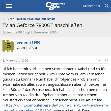
Hauptmenü
Anmelden
Grafikkarten: Probleme mit Nvidia
Ticker
TV an Geforce 7800GT anschließen
Tests
E
E
Sleipnir1986
8. Dezember 2006
r
r
Downloads
s
s
Sleipnir1986
S
t
t
Cadet 3rd Year
e
e
Preisvergleich
l
l
l
l
8. Dezember 2006
#1
Forum
e
t
r
a
Hi ich habe mir vorhin einen Scartadapter + Kabel und co für
Aktuelles
m
meinen Fernseher geholt! (Um Filme vom PC am Fernseher
gucken zu können) Nun habe ich folgendes Problem und
Empfohlene Inhalte
zwar habe ich alles soweit angeschlossen aber ich bekomme
Neue Beiträge
kein Bild auf den Fernseher... Ich habe auch schon nen neuen
Treiber von Nvidia draufgehauen aber auch nach einem
Neueste Aktivitäten
Neustart erkennt er meinen Fernseher nicht. Die Anleitung
(
https://www.computerbase.de/forum/t...er-tv-out-nvidia-am-
Leserartikel
fernseher-ansehen.213195/
) habe ich befolgt. Den