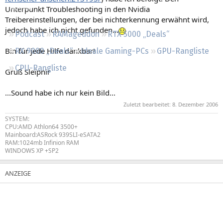
Regeln
Unterpunkt Troubleshooting in den Nvidia
Treibereinstellungen, der bei nichterkennung erwähnt wird,
jedoch habe ich nicht gefunden...
Podcast
RAMageddon
RTX 5000 „Deals“
Bin für jede Hilfe dankbar!
RX 9000 „Deals“
Ideale Gaming-PCs
GPU-Rangliste
CPU-Rangliste
Gruß Sleipnir
...Sound habe ich nur kein Bild...
Zuletzt bearbeitet:
8. Dezember 2006
SYSTEM:
CPU:AMD Athlon64 3500+
Mainboard:ASRock 939SLI-eSATA2
RAM:1024mb Infinion RAM
WINDOWS XP +SP2