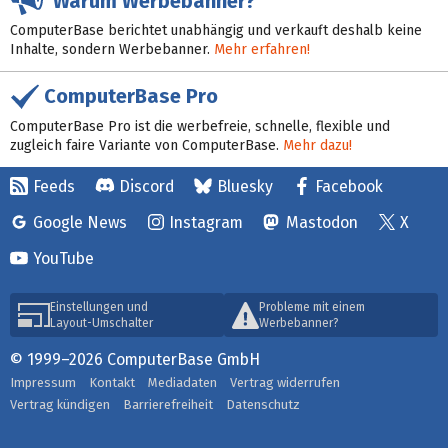
Warum Werbebanner?
ComputerBase berichtet unabhängig und verkauft deshalb keine
Inhalte, sondern Werbebanner.
Mehr erfahren!
ComputerBase Pro
ComputerBase Pro ist die werbefreie, schnelle, flexible und
zugleich faire Variante von ComputerBase.
Mehr dazu!
Feeds
Discord
Bluesky
Facebook
Google News
Instagram
Mastodon
X
YouTube
Einstellungen und
Probleme mit einem
Layout-Umschalter
Werbebanner?
© 1999–2026 ComputerBase GmbH
Impressum
Kontakt
Mediadaten
Vertrag widerrufen
Vertrag kündigen
Barrierefreiheit
Datenschutz