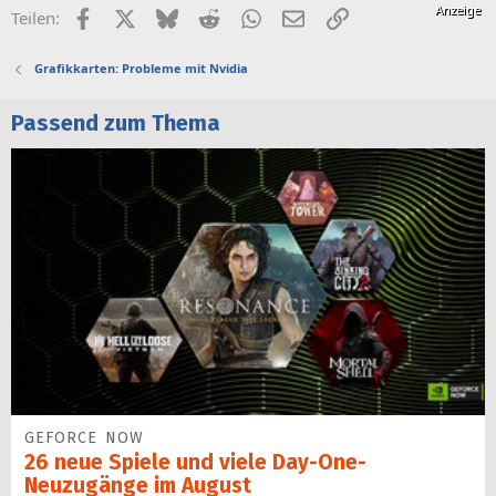
Facebook
X (Twitter)
Bluesky
Reddit
WhatsApp
E-Mail
Link
Teilen:
Grafikkarten: Probleme mit Nvidia
Passend zum Thema
GEFORCE NOW
26 neue Spiele und viele Day-One-
Neuzugänge im August