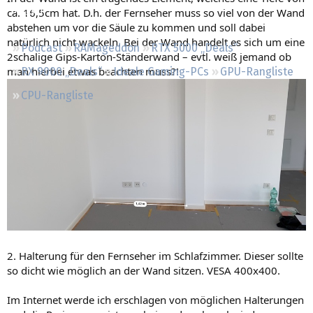
Regeln
ca. 16,5cm hat. D.h. der Fernseher muss so viel von der Wand
abstehen um vor die Säule zu kommen und soll dabei
natürlich nicht wackeln. Bei der Wand handelt es sich um eine
Podcast
RAMageddon
RTX 5000 „Deals“
2schalige Gips-Karton-Ständerwand – evtl. weiß jemand ob
man hierbei etwas beachten muss?!
RX 9000 „Deals“
Ideale Gaming-PCs
GPU-Rangliste
CPU-Rangliste
2. Halterung für den Fernseher im Schlafzimmer. Dieser sollte
so dicht wie möglich an der Wand sitzen. VESA 400x400.
Im Internet werde ich erschlagen von möglichen Halterungen