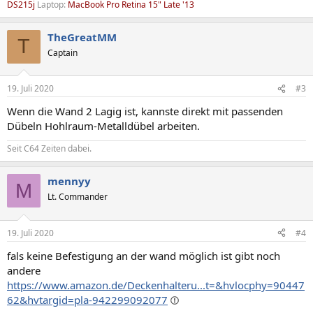
DS215j
Laptop:
MacBook Pro Retina 15" Late '13
TheGreatMM
T
Captain
19. Juli 2020
#3
Wenn die Wand 2 Lagig ist, kannste direkt mit passenden
Dübeln Hohlraum-Metalldübel arbeiten.
Seit C64 Zeiten dabei.
mennyy
M
Lt. Commander
19. Juli 2020
#4
fals keine Befestigung an der wand möglich ist gibt noch
andere
https://www.amazon.de/Deckenhalteru...t=&hvlocphy=90447
62&hvtargid=pla-942299092077