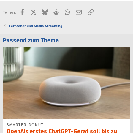
Facebook
X (Twitter)
Bluesky
Reddit
WhatsApp
E-Mail
Link
Teilen:
Fernseher und Media-Streaming
Passend zum Thema
SMARTER DONUT
OpenAIs erstes ChatGPT-Gerät soll bis zu