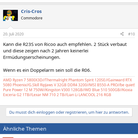
Cris-Cros
Commodore
20. Juli 2020
#10
Kann die R23S von Ricoo auch empfehlen. 2 Stück verbaut
und diese zeigen nach 2 Jahren keinerlei
Ermüdungserscheinungen.
Wenn es ein Doppelarm sein soll die R06.
AMD Ryzen 7 5800X3D//Thermalright Phantom Spirit 120SE//Gainward RTX
5080 Phoenix//G.Skill RipJaws V 32GB DDR4 3200//MSI B550-A PRO//be quiet!
Pure Power 12 M 750W//Kingston V300 128GB//WD Blue 510 500GB//Kioxia
Exceria G2 1TB//Lexar NM 710 2 TB//Lian Li LANCOOL 216 RGB
Du musst dich einloggen oder registrieren, um hier zu antworten.
Ähnliche Themen