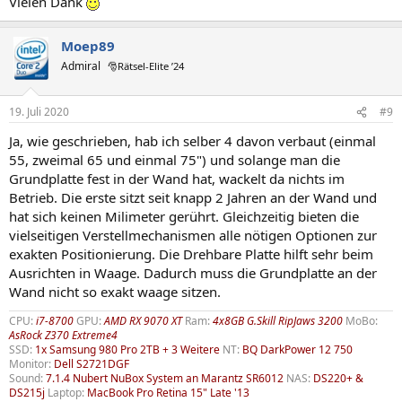
Vielen Dank
Moep89
Admiral
🎅Rätsel-Elite ’24
19. Juli 2020
#9
Ja, wie geschrieben, hab ich selber 4 davon verbaut (einmal
55, zweimal 65 und einmal 75") und solange man die
Grundplatte fest in der Wand hat, wackelt da nichts im
Betrieb. Die erste sitzt seit knapp 2 Jahren an der Wand und
hat sich keinen Milimeter gerührt. Gleichzeitig bieten die
vielseitigen Verstellmechanismen alle nötigen Optionen zur
exakten Positionierung. Die Drehbare Platte hilft sehr beim
Ausrichten in Waage. Dadurch muss die Grundplatte an der
Wand nicht so exakt waage sitzen.
CPU:
i7-8700
GPU:
AMD RX 9070 XT
Ram:
4x8GB G.Skill RipJaws 3200
MoBo:
AsRock Z370 Extreme4
SSD:
1x Samsung 980 Pro 2TB + 3 Weitere
NT:
BQ DarkPower 12 750
Monitor:
Dell S2721DGF
Sound:
7.1.4 Nubert NuBox System an Marantz SR6012
NAS:
DS220+ &
DS215j
Laptop:
MacBook Pro Retina 15" Late '13