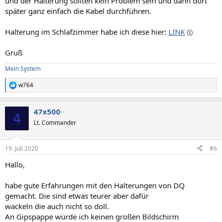
und der Halterung sollten kein Problem sein und dann dort
später ganz einfach die Kabel durchführen.
Halterung im Schlafzimmer habe ich diese hier:
LINK
Gruß
Mein System
w764
R
e
a
47x500
k
4
t
Lt. Commander
i
o
n
19. Juli 2020
#6
e
n
Hallo,
:
habe gute Erfahrungen mit den Halterungen von DQ
gemacht. Die sind etwas teurer aber dafür
wackeln die auch nicht so doll.
An Gipspappe würde ich keinen großen Bildschirm