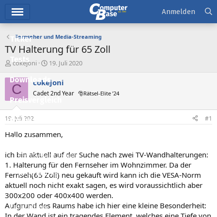
Hauptmenü
Anmelden
Fernseher und Media-Streaming
Ticker
TV Halterung für 65 Zoll
Tests
E
E
cokejoni
19. Juli 2020
r
r
Downloads
s
s
cokejoni
C
t
t
Cadet 2nd Year
🎅Rätsel-Elite ’24
e
e
Preisvergleich
l
l
l
l
19. Juli 2020
#1
Forum
e
t
r
a
Hallo zusammen,
Aktuelles
m
ich bin aktuell auf der Suche nach zwei TV-Wandhalterungen:
Empfohlene Inhalte
1. Halterung für den Fernseher im Wohnzimmer. Da der
Neue Beiträge
Fernseh(65 Zoll) neu gekauft wird kann ich die VESA-Norm
aktuell noch nicht exakt sagen, es wird voraussichtlich aber
Neueste Aktivitäten
300x200 oder 400x400 werden.
Aufgrund des Raums habe ich hier eine kleine Besonderheit:
Leserartikel
In der Wand ist ein tragendes Element, welches eine Tiefe von