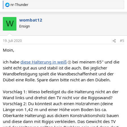
nr-Thunder
R
e
a
wombat12
k
W
t
Ensign
i
o
n
19. Juli 2020
#5
e
n
Moin,
:
ich habe
diese Halterung in weiß
bei meinem 65" und die
sieht echt gut aus und stabil ist die auch. Bei jeglicher
Wandbefestigung spielt die Wandbeschaffenheit und der
Dübel eine Rolle. Spare dann bitte nicht an den Dübeln.
Vorschlag 1: Wieso befestigst du die Halterung nicht an der
Wand links und drehst den TV nicht vor die Rigipswand?
Vorschlag 2: Du könntest auch einen Holzrahmen (deine
Länge von 1,42 m und einer Höhe vom Boden bis ca.
Oberkante Halterung) aus dickem Konstruktionsholz bauen
und diese dann mit Rigips verkleiden. Das Gewicht des TV