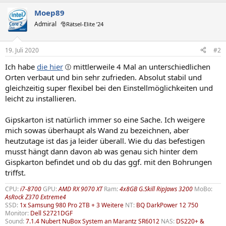
Moep89
Admiral
🎅Rätsel-Elite ’24
19. Juli 2020
#2
Ich habe
die hier
mittlerweile 4 Mal an unterschiedlichen
Orten verbaut und bin sehr zufrieden. Absolut stabil und
gleichzeitig super flexibel bei den Einstellmöglichkeiten und
leicht zu installieren.
Gipskarton ist natürlich immer so eine Sache. Ich weigere
mich sowas überhaupt als Wand zu bezeichnen, aber
heutzutage ist das ja leider überall. Wie du das befestigen
musst hängt dann davon ab was genau sich hinter dem
Gispkarton befindet und ob du das ggf. mit den Bohrungen
triffst.
CPU:
i7-8700
GPU:
AMD RX 9070 XT
Ram:
4x8GB G.Skill RipJaws 3200
MoBo:
AsRock Z370 Extreme4
SSD:
1x Samsung 980 Pro 2TB + 3 Weitere
NT:
BQ DarkPower 12 750
Monitor:
Dell S2721DGF
Sound:
7.1.4 Nubert NuBox System an Marantz SR6012
NAS:
DS220+ &