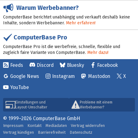
Warum Werbebanner?
ComputerBase berichtet unabhängig und verkauft deshalb keine
Inhalte, sondern Werbebanner.
Mehr erfahren!
ComputerBase Pro
ComputerBase Pro ist die werbefreie, schnelle, flexible und
zugleich faire Variante von ComputerBase.
Mehr dazu!
Feeds
Discord
Bluesky
Facebook
Google News
Instagram
Mastodon
X
YouTube
Einstellungen und
Probleme mit einem
Layout-Umschalter
Werbebanner?
© 1999–2026 ComputerBase GmbH
Impressum
Kontakt
Mediadaten
Vertrag widerrufen
Vertrag kündigen
Barrierefreiheit
Datenschutz