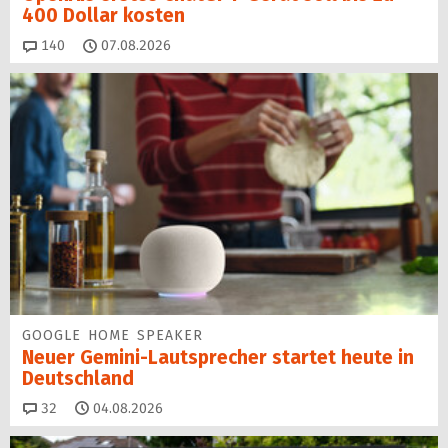
400 Dollar kosten
Kommentare
140
07.08.2026
GOOGLE HOME SPEAKER
Neuer Gemini-Laut­spre­cher startet heu­te in
Deutschland
Kommentare
32
04.08.2026