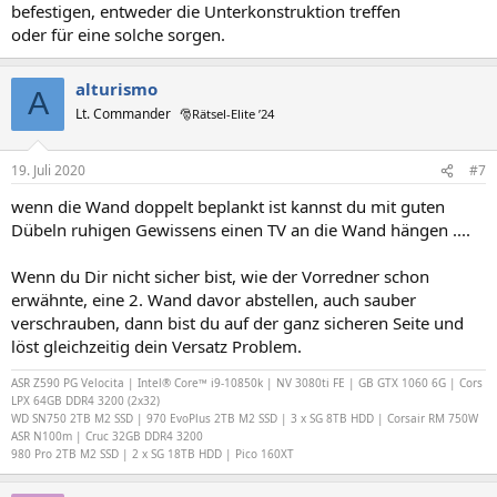
befestigen, entweder die Unterkonstruktion treffen
oder für eine solche sorgen.
alturismo
A
Lt. Commander
🎅Rätsel-Elite ’24
19. Juli 2020
#7
wenn die Wand doppelt beplankt ist kannst du mit guten
Dübeln ruhigen Gewissens einen TV an die Wand hängen ....
Wenn du Dir nicht sicher bist, wie der Vorredner schon
erwähnte, eine 2. Wand davor abstellen, auch sauber
verschrauben, dann bist du auf der ganz sicheren Seite und
löst gleichzeitig dein Versatz Problem.
ASR Z590 PG Velocita | Intel® Core™ i9-10850k | NV 3080ti FE | GB GTX 1060 6G | Cors
LPX 64GB DDR4 3200 (2x32)
WD SN750 2TB M2 SSD | 970 EvoPlus 2TB M2 SSD |
3 x SG 8TB HDD |
Corsair RM 750W
ASR N100m | Cruc 32GB DDR4 3200
980 Pro 2TB M2 SSD | 2 x SG 18TB HDD | Pico 160XT