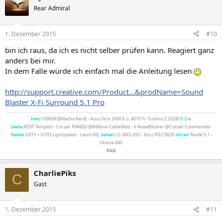
Rear Admiral
1. Dezember 2015
#10
bin ich raus, da ich es nicht selber prüfen kann. Reagiert ganz
anders bei mir.
In dem Falle würde ich einfach mal die Anleitung lesen
http://support.creative.com/Product...&prodName=Sound
Blaster X-Fi Surround 5.1 Pro
Herz
10900K@Macho RevB - Asus Strix Z490 E u. 4070 Ti- Trident Z 32GB
B
-Die
Seele
NZXT Tempest - Corsair RMi850 @Bitfenix CableMod - 6 NoiseBlocker @Corsair Commander
Tasten
G915 + G703 Lightspeed - Lievd XXL
Sehen
LG 38GL950 - Asus PG278QR
Hören
Teufel 5.1 -
Siberia 840
Klick
CharliePiks
C
Gast
1. Dezember 2015
#11