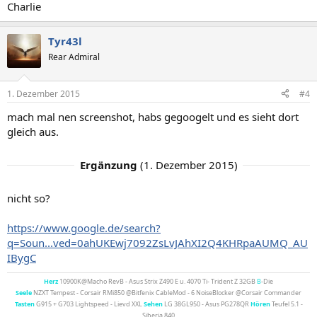
Charlie
Tyr43l
Rear Admiral
1. Dezember 2015
#4
mach mal nen screenshot, habs gegoogelt und es sieht dort
gleich aus.
Ergänzung
(
1. Dezember 2015
)
nicht so?
https://www.google.de/search?
q=Soun...ved=0ahUKEwj7092ZsLvJAhXI2Q4KHRpaAUMQ_AU
IBygC
Herz
10900K@Macho RevB - Asus Strix Z490 E u. 4070 Ti- Trident Z 32GB
B
-Die
Seele
NZXT Tempest - Corsair RMi850 @Bitfenix CableMod - 6 NoiseBlocker @Corsair Commander
Tasten
G915 + G703 Lightspeed - Lievd XXL
Sehen
LG 38GL950 - Asus PG278QR
Hören
Teufel 5.1 -
Siberia 840