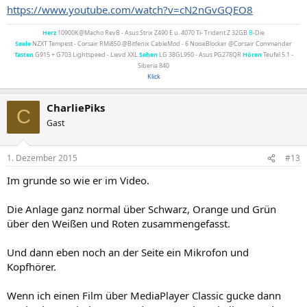
https://www.youtube.com/watch?v=cN2nGvGQEO8
Herz
10900K@Macho RevB - Asus Strix Z490 E u. 4070 Ti- Trident Z 32GB
B
-Die
Seele
NZXT Tempest - Corsair RMi850 @Bitfenix CableMod - 6 NoiseBlocker @Corsair Commander
Tasten
G915 + G703 Lightspeed - Lievd XXL
Sehen
LG 38GL950 - Asus PG278QR
Hören
Teufel 5.1 -
Siberia 840
Klick
CharliePiks
C
Gast
1. Dezember 2015
#13
Im grunde so wie er im Video.
Die Anlage ganz normal über Schwarz, Orange und Grün
über den Weißen und Roten zusammengefasst.
Und dann eben noch an der Seite ein Mikrofon und
Kopfhörer.
Wenn ich einen Film über MediaPlayer Classic gucke dann