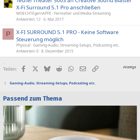
Teufel Theater 500S an Creative Sound Blaster
X-Fi Surround 5.1 Pro anschließen
MOECHTEgernAPFE
Fernseher und Media-Streaming
Antworten
12
6. Mai 2017
X-FI SURROUND 5.1 PRO - Keine Software
P
Steuerung möglich
Physical
Gaming-Audio, Streaming-Setups, Podcasting etc.
Antworten
0
8. Dezember 2015
Facebook
X (Twitter)
Bluesky
Reddit
WhatsApp
E-Mail
Link
Teilen:
Gaming-Audio, Streaming-Setups, Podcasting etc.
Passend zum Thema