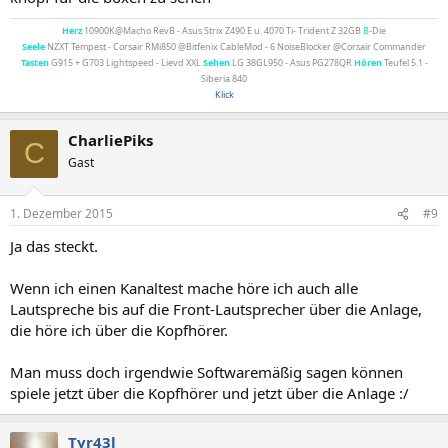
Herz
10900K@Macho RevB - Asus Strix Z490 E u. 4070 Ti- Trident Z 32GB
B
-Die
Seele
NZXT Tempest - Corsair RMi850 @Bitfenix CableMod - 6 NoiseBlocker @Corsair Commander
Tasten
G915 + G703 Lightspeed - Lievd XXL
Sehen
LG 38GL950 - Asus PG278QR
Hören
Teufel 5.1 -
Siberia 840
Klick
CharliePiks
C
Gast
1. Dezember 2015
#9
Ja das steckt.
Wenn ich einen Kanaltest mache höre ich auch alle
Lautspreche bis auf die Front-Lautsprecher über die Anlage,
die höre ich über die Kopfhörer.
Man muss doch irgendwie Softwaremäßig sagen können
spiele jetzt über die Kopfhörer und jetzt über die Anlage :/
Tyr43l