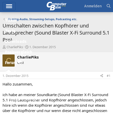
Hauptmenü
Anmelden
Gaming-Audio, Streaming-Setups, Podcasting etc.
Ticker
Umschalten zwischen Kopfhörer und
Tests
Lautsprecher (Sound Blaster X-Fi Surround 5.1
Pro)
Downloads
E
E
CharliePiks
1. Dezember 2015
r
r
Preisvergleich
s
s
CharliePiks
C
t
t
Forum
Gast
e
e
l
l
Aktuelles
l
l
1. Dezember 2015
#1
e
t
Empfohlene Inhalte
r
a
Hallo zusammen,
m
Neue Beiträge
ich habe an meiner Soundkarte (Sound Blaster X-Fi Surround
Neueste Aktivitäten
5.1 Pro) Lautsprecher und Kopfhörer angeschlossen, jedoch
höre ich wenn die Kopfhörer angeschlossen sind nur etwas
Leserartikel
über die Kopfhörer und nur wenn diese nicht angeschlossen