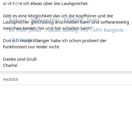
sind höre ich etwas über die Lautsprecher.
Regeln
Gibt es eine Möglichkeit das ich die Kopfhörer und die
Podcast
RAMageddon
RTX 5000 „Deals“
Lautsprecher gleichzeitig anschließen kann und softwareseitig
zwischen beiden hin und her schalten kann?
RX 9000 „Deals“
Ideale Gaming-PCs
GPU-Rangliste
Den x-fi mode changer habe ich schon probiert der
CPU-Rangliste
funktioniert nur leider nicht.
Danke und Gruß
Charlie