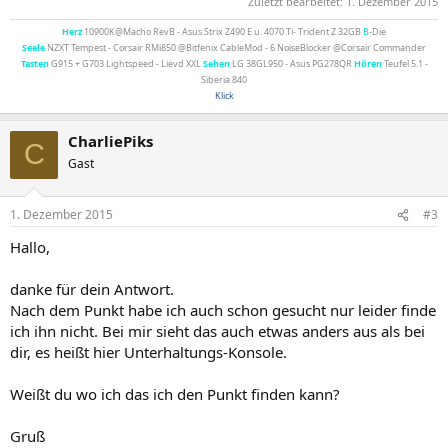
Zuletzt bearbeitet:
1. Dezember 2015
Herz
10900K@Macho RevB - Asus Strix Z490 E u. 4070 Ti- Trident Z 32GB
B
-Die
Seele
NZXT Tempest - Corsair RMi850 @Bitfenix CableMod - 6 NoiseBlocker @Corsair Commander
Tasten
G915 + G703 Lightspeed - Lievd XXL
Sehen
LG 38GL950 - Asus PG278QR
Hören
Teufel 5.1 -
Siberia 840
Klick
CharliePiks
C
Gast
1. Dezember 2015
#3
Hallo,
danke für dein Antwort.
Nach dem Punkt habe ich auch schon gesucht nur leider finde
ich ihn nicht. Bei mir sieht das auch etwas anders aus als bei
dir, es heißt hier Unterhaltungs-Konsole.
Weißt du wo ich das ich den Punkt finden kann?
Gruß