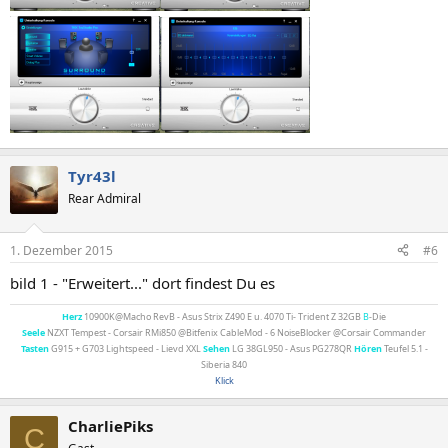
Tyr43l
Rear Admiral
1. Dezember 2015
#6
bild 1 - "Erweitert..." dort findest Du es
Herz
10900K@Macho RevB - Asus Strix Z490 E u. 4070 Ti- Trident Z 32GB
B
-Die
Seele
NZXT Tempest - Corsair RMi850 @Bitfenix CableMod - 6 NoiseBlocker @Corsair Commander
Tasten
G915 + G703 Lightspeed - Lievd XXL
Sehen
LG 38GL950 - Asus PG278QR
Hören
Teufel 5.1 -
Siberia 840
Klick
CharliePiks
C