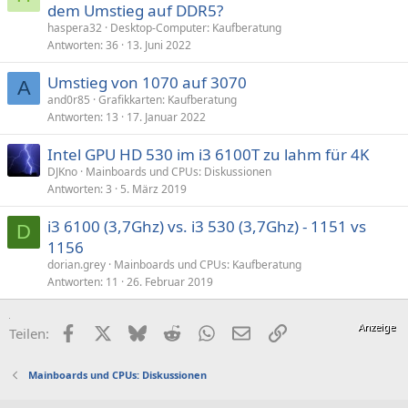
dem Umstieg auf DDR5?
haspera32
Desktop-Computer: Kaufberatung
Antworten
36
13. Juni 2022
Umstieg von 1070 auf 3070
A
and0r85
Grafikkarten: Kaufberatung
Antworten
13
17. Januar 2022
Intel GPU HD 530 im i3 6100T zu lahm für 4K
DJKno
Mainboards und CPUs: Diskussionen
Antworten
3
5. März 2019
i3 6100 (3,7Ghz) vs. i3 530 (3,7Ghz) - 1151 vs
D
1156
dorian.grey
Mainboards und CPUs: Kaufberatung
Antworten
11
26. Februar 2019
Facebook
X (Twitter)
Bluesky
Reddit
WhatsApp
E-Mail
Link
Teilen:
Mainboards und CPUs: Diskussionen