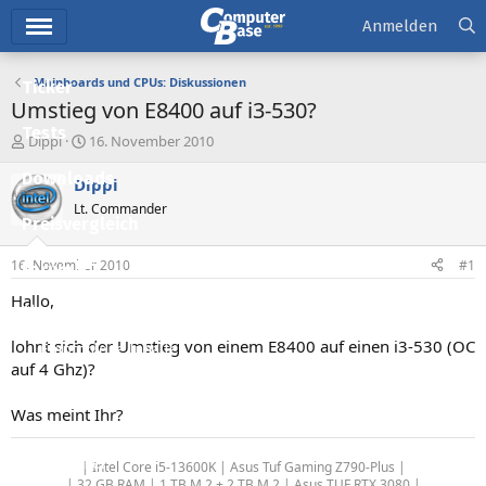
Hauptmenü
Anmelden
Mainboards und CPUs: Diskussionen
Ticker
Umstieg von E8400 auf i3-530?
Tests
E
E
Dippi
16. November 2010
r
r
Downloads
s
s
Dippi
t
t
Lt. Commander
e
e
Preisvergleich
l
l
l
l
16. November 2010
#1
Forum
e
t
r
a
Hallo,
Aktuelles
m
lohnt sich der Umstieg von einem E8400 auf einen i3-530 (OC
Empfohlene Inhalte
auf 4 Ghz)?
Neue Beiträge
Was meint Ihr?
Neueste Aktivitäten
Leserartikel
| Intel Core i5-13600K | Asus Tuf Gaming Z790-Plus |
| 32 GB RAM | 1 TB M.2 + 2 TB M.2 | Asus TUF RTX 3080 |