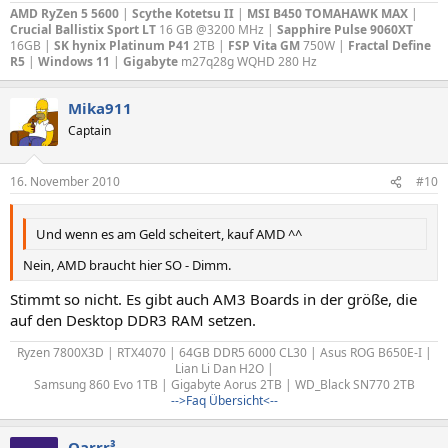
AMD RyZen 5 5600
|
Scythe Kotetsu II
|
MSI B450 TOMAHAWK MAX
|
Crucial Ballistix Sport LT
16 GB @3200 MHz |
Sapphire Pulse 9060XT
16GB |
SK hynix Platinum P41
2TB |
FSP Vita GM
750W |
Fractal Define
R5
|
Windows 11
|
Gigabyte
m27q28g WQHD 280 Hz
Mika911
Captain
16. November 2010
#10
Und wenn es am Geld scheitert, kauf AMD ^^
Nein, AMD braucht hier SO - Dimm.
Stimmt so nicht. Es gibt auch AM3 Boards in der größe, die
auf den Desktop DDR3 RAM setzen.
Ryzen 7800X3D | RTX4070 | 64GB DDR5 6000 CL30 | Asus ROG B650E-I |
Lian Li Dan H2O |
Samsung 860 Evo 1TB | Gigabyte Aorus 2TB | WD_Black SN770 2TB
-->Faq Übersicht<--
Qarrr³