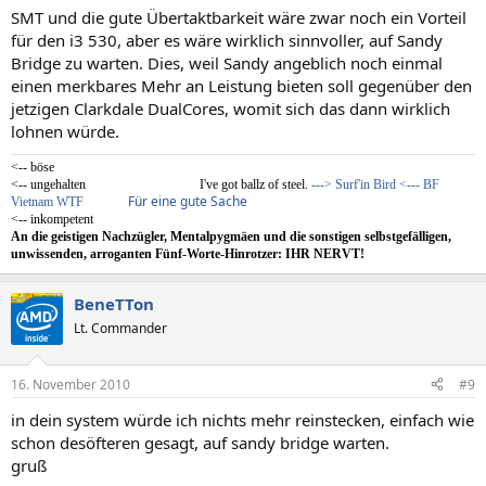
SMT und die gute Übertaktbarkeit wäre zwar noch ein Vorteil
für den i3 530, aber es wäre wirklich sinnvoller, auf Sandy
Bridge zu warten. Dies, weil Sandy angeblich noch einmal
einen merkbares Mehr an Leistung bieten soll gegenüber den
jetzigen Clarkdale DualCores, womit sich das dann wirklich
lohnen würde.
<-- böse
<-- ungehalten
..................................
I've got ballz of steel.
---> Surf'in Bird <--- BF
Für eine gute Sache
Vietnam WTF
..............
<-- inkompetent
An die geistigen Nachzügler, Mentalpygmäen und die sonstigen selbstgefälligen,
unwissenden, arroganten Fünf-Worte-Hinrotzer: IHR NERVT!
BeneTTon
Lt. Commander
16. November 2010
#9
in dein system würde ich nichts mehr reinstecken, einfach wie
schon desöfteren gesagt, auf sandy bridge warten.
gruß