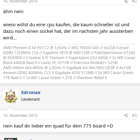
16. November 2010
#2
ähm nein
wieso willst du eine cpu kaufen, die kaum schneller ist und
dazu noch einen sockel hat, der im nächsten jahr aussterben
wird...
AMD Phenom II X4 955 C2 @ 3,6GHz // MSI 790GX-G65 // 4x2GB Corsair
DDR3 1333MHz CL8 // Sapphire 5870 @ 940/1300 // Palit/Xpertvision GT240
@ 650/800 // Creative X-Fi Titanium // Supertalent GX2 64GB // 2x WD Caviar
Black 640GB Raid 0 // LianLi PC-A71FB // Enermax Modu82+ 525W
AMD Athlon X64 4850e @ 2,0GHz // Gigabyte GA-MA790X-UD3P // 4x1GB
Aeneon DDR2 800MHz CL5 // Gigabyte 4550 512MB // 6x WD Caviar Green
1TB Raid 5 // 1x WD Caviar Green 1,5TB // Sharkoon Rebel 9
Edronax
Lieutenant
16. November 2010
#3
nein kauf dir lieber ein quad für dein 775 board =D