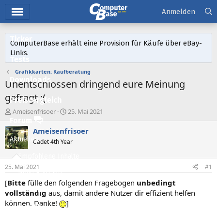
Hauptmenü
Anmelden
Ticker
ComputerBase erhält eine Provision für Käufe über eBay-
Links.
Tests
Grafikkarten: Kaufberatung
Downloads
Unentschlossen dringend eure Meinung
gefragt :(
Preisvergleich
E
E
Ameisenfrisoer
25. Mai 2021
r
r
Forum
s
s
Ameisenfrisoer
t
t
Aktuelles
Cadet 4th Year
e
e
l
l
Empfohlene Inhalte
l
l
25. Mai 2021
#1
e
t
Neue Beiträge
r
a
[
Bitte
fülle den folgenden Fragebogen
unbedingt
m
Neueste Aktivitäten
vollständig
aus, damit andere Nutzer dir effizient helfen
können. Danke!
]
Leserartikel