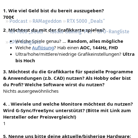
Regeln
1. Wie viel Geld bist du bereit auszugeben?
700€
Podcast
RAMageddon
RTX 5000 „Deals“
2. Möchtest du mit der Grafikkarte spielen?
RX 9000 „Deals“
Ideale Gaming-PCs
GPU-Rangliste
Welche Spiele genau? …
Random, alles mögliche
CPU-Rangliste
Welche
Auflösung
? Hab einen
AOC, 144Hz, FHD
Ultra/hohe/mittlere/niedrige Grafikeinstellungen?
Ultra
bis Hoch
3. Möchtest du die Grafikkarte für spezielle Programme
& Anwendungen (z.b. CAD) nutzen? Als Hobby oder bist
du Profi? Welche Software wirst du nutzen?
Nichts ausergewöhnliches
4. . Wieviele und welche Monitore möchtest du nutzen?
Wird G-Sync/FreeSync unterstützt? (Bitte mit Link zum
Hersteller oder Preisvergleich!)
1
5. Nenne uns bitte deine aktuelle/bisherige Hardware: