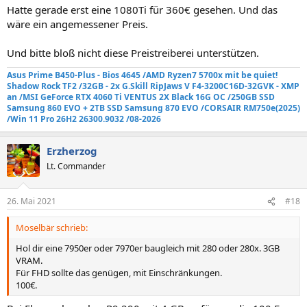
Hatte gerade erst eine 1080Ti für 360€ gesehen. Und das
wäre ein angemessener Preis.
Und bitte bloß nicht diese Preistreiberei unterstützen.
Asus Prime B450-Plus - Bios 4645 /AMD Ryzen7 5700x mit be quiet!
Shadow Rock TF2
/32GB - 2x G.Skill RipJaws V F4-3200C16D-32GVK - XMP
an
/MSI GeForce RTX 4060 Ti VENTUS 2X Black 16G OC /250GB SSD
Samsung 860 EVO +
2TB SSD Samsung 870 EVO
/
CORSAIR RM750e
(2025)
/Win 11 Pro 26H2 26300.9032 /08-2026
Erzherzog
Lt. Commander
26. Mai 2021
#18
Moselbär schrieb:
Hol dir eine 7950er oder 7970er baugleich mit 280 oder 280x. 3GB
VRAM.
Für FHD sollte das genügen, mit Einschränkungen.
100€.