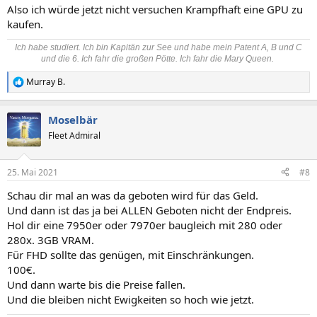
Also ich würde jetzt nicht versuchen Krampfhaft eine GPU zu
kaufen.
Ich habe studiert. Ich bin Kapitän zur See und habe mein Patent A, B und C
und die 6. Ich fahr die großen Pötte. Ich fahr die Mary Queen.
Murray B.
R
e
a
Moselbär
k
t
Fleet Admiral
i
o
n
25. Mai 2021
#8
e
n
Schau dir mal an was da geboten wird für das Geld.
:
Und dann ist das ja bei ALLEN Geboten nicht der Endpreis.
Hol dir eine 7950er oder 7970er baugleich mit 280 oder
280x. 3GB VRAM.
Für FHD sollte das genügen, mit Einschränkungen.
100€.
Und dann warte bis die Preise fallen.
Und die bleiben nicht Ewigkeiten so hoch wie jetzt.