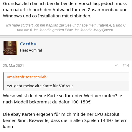
Grundsätzlich bin ich bei dir bei dem Vorschlag, jedoch muss
man natürlich noch den Aufwand für den Zusammenbau und
Windows und co Installation mit einbinden.
Ich habe studiert. Ich bin Kapitän zur See und habe mein Patent A, B und C
und die 6. Ich fahr die großen Pötte. Ich fahr die Mary Queen.
Cardhu
Fleet Admiral
25. Mai 2021
#14
Ameisenfrisoer schrieb:
evtl geht meine alte Karte für 50€ raus
Wieso willst du deine Karte so für unter Wert verkaufen? Je
nach Modell bekommst du dafür 100-150€
Die ebay Karten ergeben für mich mit deiner CPU absolut
keinen Sinn. Bezweifle, dass die in allen Spielen 144Hz liefern
kann