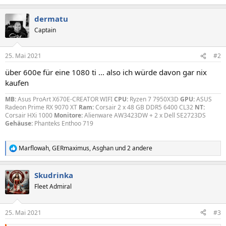
dermatu
Captain
25. Mai 2021
#2
über 600e für eine 1080 ti ... also ich würde davon gar nix
kaufen
MB:
Asus ProArt X670E-CREATOR WIFI
CPU:
Ryzen 7 7950X3D
GPU:
ASUS
Radeon Prime RX 9070 XT
Ram:
Corsair 2 x 48 GB DDR5 6400 CL32
NT:
Corsair HXi 1000
Monitore:
Alienware AW3423DW + 2 x Dell SE2723DS
Gehäuse:
Phanteks Enthoo 719
Marflowah
,
GERmaximus
,
Asghan
und 2 andere
R
e
a
Skudrinka
k
t
Fleet Admiral
i
o
n
25. Mai 2021
#3
e
n