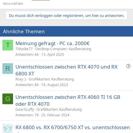
SEGA SATURN
Du musst dich einloggen oder registrieren, um hier zu antworten.
Ähnliche Themen
Meinung gefragt - PC ca. 2000€
T
TMaske77
Desktop-Computer: Kaufberatung
Antworten
44
13. April 2025
F
Unentschlossen zwischen RTX 4070 und RX
R
r
6800 XT
a
Roxy :)
Grafikkarten: Kaufberatung
g
Antworten
86
19. August 2023
e
Unentschlossen zwischen RTX 4060 TI 16 GB
G
oder RTX 4070
Gear5Luffy
Grafikkarten: Kaufberatung
Antworten
78
25. Februar 2024
RX 6800 vs. RX 6700/6750 XT vs. unentschlossen