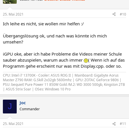
25. Mai 2021
#10
Ich leihe es nicht, sie wollen mir helfen :/
Übergangslösung ok, und nach was könnte ich mich
umsehen?
iGPU oke, aber ich habe Probleme die Videos meiner Schule
sauber abzuspielen, warum auch immer
( Wenn ich auf das
Programm gehe erscheint nur was mit Display.cpp. oder so.
CPU: Intel i7 13700K - Cooler: ASUS ROG II | Mainboard: Gigabyte Aorus
Master Z790 RAM: G.Skill 2x32gb 5600mhz | GPU: ZOTAC GeForce 980ti |
PSU: bequiet! Pure Power 11 850W Gold /M.2: WD 3000 500gb, Kingston 2TB
| ASUS Strix Soar | OSes: Windows 10 Pro
Joc
J
Commander
25. Mai 2021
#11