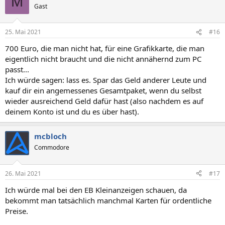
M
t
Gast
i
o
n
25. Mai 2021
#16
e
n
700 Euro, die man nicht hat, für eine Grafikkarte, die man
:
eigentlich nicht braucht und die nicht annähernd zum PC
passt...
Ich würde sagen: lass es. Spar das Geld anderer Leute und
kauf dir ein angemessenes Gesamtpaket, wenn du selbst
wieder ausreichend Geld dafür hast (also nachdem es auf
deinem Konto ist und du es über hast).
mcbloch
Commodore
26. Mai 2021
#17
Ich würde mal bei den EB Kleinanzeigen schauen, da
bekommt man tatsächlich manchmal Karten für ordentliche
Preise.