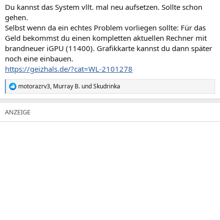
Du kannst das System vllt. mal neu aufsetzen. Sollte schon
gehen.
Selbst wenn da ein echtes Problem vorliegen sollte: Für das
Geld bekommst du einen kompletten aktuellen Rechner mit
brandneuer iGPU (11400). Grafikkarte kannst du dann später
noch eine einbauen.
https://geizhals.de/?cat=WL-2101278
motorazrv3
,
Murray B.
und
Skudrinka
R
e
a
k
t
i
o
n
e
n
: