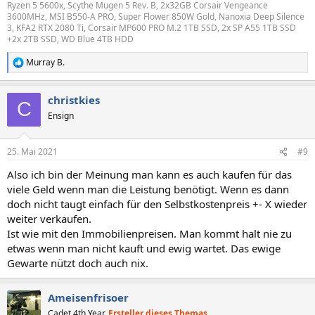
Ryzen 5 5600x, Scythe Mugen 5 Rev. B, 2x32GB Corsair Vengeance
3600MHz, MSI B550-A PRO, Super Flower 850W Gold, Nanoxia Deep Silence
3, KFA2 RTX 2080 Ti, Corsair MP600 PRO M.2 1TB SSD, 2x SP A55 1TB SSD
+2x 2TB SSD, WD Blue 4TB HDD
Murray B.
R
e
a
christkies
k
C
t
Ensign
i
o
n
25. Mai 2021
#9
e
n
Also ich bin der Meinung man kann es auch kaufen für das
:
viele Geld wenn man die Leistung benötigt. Wenn es dann
doch nicht taugt einfach für den Selbstkostenpreis +- X wieder
weiter verkaufen.
Ist wie mit den Immobilienpreisen. Man kommt halt nie zu
etwas wenn man nicht kauft und ewig wartet. Das ewige
Gewarte nützt doch auch nix.
Ameisenfrisoer
Cadet 4th Year
Ersteller dieses Themas