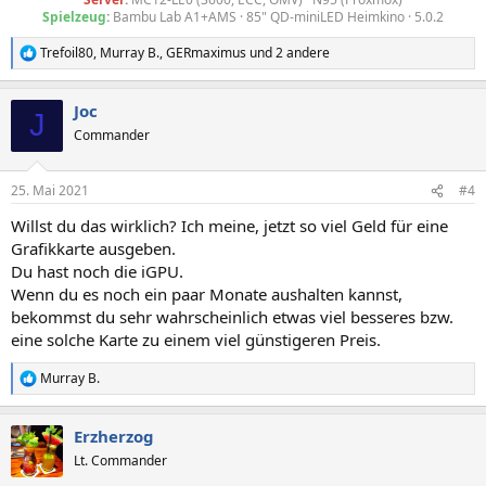
Spielzeug
:
Bambu Lab A1+AMS · 85" QD-miniLED Heimkino · 5.0.2​
Trefoil80
,
Murray B.
,
GERmaximus
und 2 andere
R
e
a
Joc
k
J
t
Commander
i
o
n
25. Mai 2021
#4
e
n
Willst du das wirklich? Ich meine, jetzt so viel Geld für eine
:
Grafikkarte ausgeben.
Du hast noch die iGPU.
Wenn du es noch ein paar Monate aushalten kannst,
bekommst du sehr wahrscheinlich etwas viel besseres bzw.
eine solche Karte zu einem viel günstigeren Preis.
Murray B.
R
e
a
Erzherzog
k
t
Lt. Commander
i