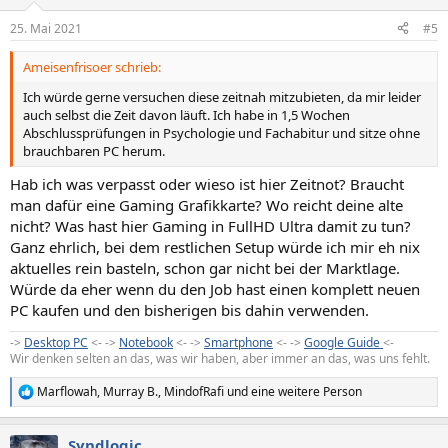
o
n
25. Mai 2021
#5
e
n
Ameisenfrisoer schrieb:
:
Ich würde gerne versuchen diese zeitnah mitzubieten, da mir leider
auch selbst die Zeit davon läuft. Ich habe in 1,5 Wochen
Abschlussprüfungen in Psychologie und Fachabitur und sitze ohne
brauchbaren PC herum.
Hab ich was verpasst oder wieso ist hier Zeitnot? Braucht
man dafür eine Gaming Grafikkarte? Wo reicht deine alte
nicht? Was hast hier Gaming in FullHD Ultra damit zu tun?
Ganz ehrlich, bei dem restlichen Setup würde ich mir eh nix
aktuelles rein basteln, schon gar nicht bei der Marktlage.
Würde da eher wenn du den Job hast einen komplett neuen
PC kaufen und den bisherigen bis dahin verwenden.
->
Desktop PC
<- ->
Notebook
<- ->
Smartphone
<- ->
Google Guide
<-
Wir denken selten an das, was wir haben, aber immer an das, was uns fehlt.
Marflowah
,
Murray B.
,
MindofRafi
und eine weitere Person
R
e
a
Syndlogic
k