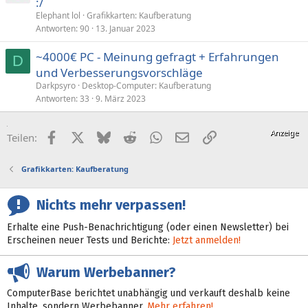
:/
Elephant lol
Grafikkarten: Kaufberatung
Antworten
90
13. Januar 2023
~4000€ PC - Meinung gefragt + Erfahrungen
D
und Verbesserungsvorschläge
Darkpsyro
Desktop-Computer: Kaufberatung
Antworten
33
9. März 2023
Facebook
X (Twitter)
Bluesky
Reddit
WhatsApp
E-Mail
Link
Teilen:
Grafikkarten: Kaufberatung
Nichts mehr verpassen!
Erhalte eine Push-Benachrichtigung (oder einen Newsletter) bei
Erscheinen neuer Tests und Berichte:
Jetzt anmelden!
Warum Werbebanner?
ComputerBase berichtet unabhängig und verkauft deshalb keine
Inhalte, sondern Werbebanner.
Mehr erfahren!