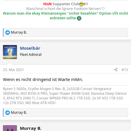
HisN
Supporter Club
#1
Manchmal schont die Ignore-Funktion Nerven 💘
Warum man die ebay Kleinanzeigen "sicher bezahlen" Option vllt nicht
anbieten sollte
Murray B.
R
e
a
Moselbär
k
t
Fleet Admiral
i
o
n
25. Mai 2021
#15
e
n
Wenn es nicht dringend ist Warte mMn.
:
Ryzen 5 5600x, Scythe Mugen 5 Rev. B, 2x32GB Corsair Vengeance
3600MHz, MSI B550-A PRO, Super Flower 850W Gold, Nanoxia Deep Silence
3, KFA2 RTX 2080 Ti, Corsair MP600 PRO M.2 1TB SSD, 2x SP A55 1TB SSD
+2x 2TB SSD, WD Blue 4TB HDD
Murray B.
R
e
a
Murray B.
k