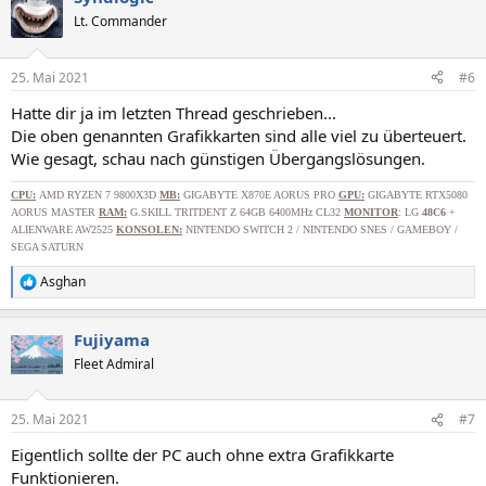
t
Lt. Commander
i
o
n
25. Mai 2021
#6
e
n
Hatte dir ja im letzten Thread geschrieben...
:
Die oben genannten Grafikkarten sind alle viel zu überteuert.
Wie gesagt, schau nach günstigen Übergangslösungen.
CPU
:
AMD RYZEN 7 9800X3D
MB:
GIGABYTE X870E AORUS PRO
GPU:
GIGABYTE RTX5080
AORUS MASTER
RAM:
G.SKILL TRITDENT Z 64GB 6400MHz CL32
MONITOR
: LG
48C6
+
ALIENWARE AW2525
KONSOLEN:
NINTENDO SWITCH 2 / NINTENDO SNES / GAMEBOY /
SEGA SATURN
Asghan
R
e
a
Fujiyama
k
t
Fleet Admiral
i
o
n
25. Mai 2021
#7
e
n
Eigentlich sollte der PC auch ohne extra Grafikkarte
:
Funktionieren.