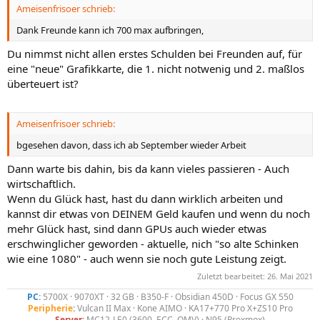
Ameisenfrisoer schrieb:
:
Dank Freunde kann ich 700 max aufbringen,
Du nimmst nicht allen erstes Schulden bei Freunden auf, für
eine "neue" Grafikkarte, die 1. nicht notwenig und 2. maßlos
überteuert ist?
Ameisenfrisoer schrieb:
bgesehen davon, dass ich ab September wieder Arbeit
Dann warte bis dahin, bis da kann vieles passieren - Auch
wirtschaftlich.
Wenn du Glück hast, hast du dann wirklich arbeiten und
kannst dir etwas von DEINEM Geld kaufen und wenn du noch
mehr Glück hast, sind dann GPUs auch wieder etwas
erschwinglicher geworden - aktuelle, nich "so alte Schinken
wie eine 1080" - auch wenn sie noch gute Leistung zeigt.
Zuletzt bearbeitet:
26. Mai 2021
PC
:
5700X · 9070XT · 32 GB · B350-F · Obsidian 450D · Focus GX 550
Peripherie
:
Vulcan II Max · Kone AIMO · KA17+770 Pro X+ZS10 Pro
Server
:
MC12-LE0 (3600, ECC, OMV) · N95 (Proxmox)