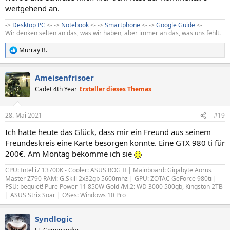
weitgehend an.
->
Desktop PC
<- ->
Notebook
<- ->
Smartphone
<- ->
Google Guide
<-
Wir denken selten an das, was wir haben, aber immer an das, was uns fehlt.
Murray B.
R
e
a
Ameisenfrisoer
k
t
Cadet 4th Year
Ersteller dieses Themas
i
o
n
28. Mai 2021
#19
e
n
Ich hatte heute das Glück, dass mir ein Freund aus seinem
:
Freundeskreis eine Karte besorgen konnte. Eine GTX 980 ti für
200€. Am Montag bekomme ich sie
CPU: Intel i7 13700K - Cooler: ASUS ROG II | Mainboard: Gigabyte Aorus
Master Z790 RAM: G.Skill 2x32gb 5600mhz | GPU: ZOTAC GeForce 980ti |
PSU: bequiet! Pure Power 11 850W Gold /M.2: WD 3000 500gb, Kingston 2TB
| ASUS Strix Soar | OSes: Windows 10 Pro
Syndlogic