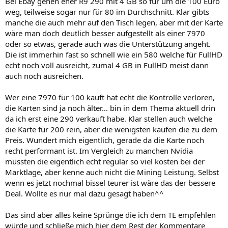
Bei Ebay gehen eher R9 290 mit 4 GB so für um die 100 Euro
weg, teilweise sogar nur für 80 im Durchschnitt. Klar gibts
manche die auch mehr auf den Tisch legen, aber mit der Karte
wäre man doch deutlich besser aufgestellt als einer 7970
oder so etwas, gerade auch was die Unterstützung angeht.
Die ist immerhin fast so schnell wie ein 580 welche für FullHD
echt noch voll ausreicht, zumal 4 GB in FullHD meist dann
auch noch ausreichen.
Wer eine 7970 für 100 kauft hat echt die Kontrolle verloren,
die Karten sind ja noch älter... bin in dem Thema aktuell drin
da ich erst eine 290 verkauft habe. Klar stellen auch welche
die Karte für 200 rein, aber die wenigsten kaufen die zu dem
Preis. Wundert mich eigentlich, gerade da die Karte noch
recht performant ist. Im Vergleich zu manchen Nvidia
müssten die eigentlich echt regulär so viel kosten bei der
Marktlage, aber kenne auch nicht die Mining Leistung. Selbst
wenn es jetzt nochmal bissel teurer ist wäre das der bessere
Deal. Wollte es nur mal dazu gesagt haben^^
Das sind aber alles keine Sprünge die ich dem TE empfehlen
würde und schließe mich hier dem Rest der Kommentare