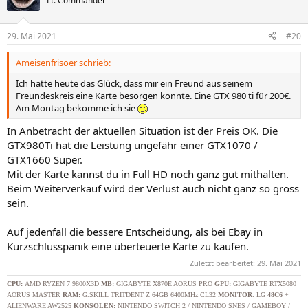
Lt. Commander
29. Mai 2021
#20
Ameisenfrisoer schrieb:
Ich hatte heute das Glück, dass mir ein Freund aus seinem
Freundeskreis eine Karte besorgen konnte. Eine GTX 980 ti für 200€.
Am Montag bekomme ich sie
In Anbetracht der aktuellen Situation ist der Preis OK. Die
GTX980Ti hat die Leistung ungefähr einer GTX1070 /
GTX1660 Super.
Mit der Karte kannst du in Full HD noch ganz gut mithalten.
Beim Weiterverkauf wird der Verlust auch nicht ganz so gross
sein.
Auf jedenfall die bessere Entscheidung, als bei Ebay in
Kurzschlusspanik eine überteuerte Karte zu kaufen.
Zuletzt bearbeitet:
29. Mai 2021
CPU
:
AMD RYZEN 7 9800X3D
MB:
GIGABYTE X870E AORUS PRO
GPU:
GIGABYTE RTX5080
AORUS MASTER
RAM:
G.SKILL TRITDENT Z 64GB 6400MHz CL32
MONITOR
: LG
48C6
+
ALIENWARE AW2525
KONSOLEN:
NINTENDO SWITCH 2 / NINTENDO SNES / GAMEBOY /