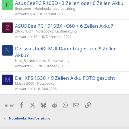
Asus EeePC R105D - 3 Zellen oder 6 Zellen Akku
F
flintstones
Notebooks: Kaufberatung
Antworten
4
10. Februar 2012
ASUS Eee PC 1015BX - C60 + 6 Zellen Akku?
Z
Z0ck3rOO7
Notebooks: Kaufberatung
Antworten
13
16. Dezember 2011
Dell was heißt MUI Datenträger und 9 Zellen
N
Akku?
Nico_B
Notebooks: Kaufberatung
Antworten
3
28. Oktober 2010
Dell XPS 1530 + 9 Zellen Akku FOTO gesucht
M
Marcin2000
Notebooks
Antworten
1
8. Mai 2008
Facebook
X (Twitter)
Bluesky
Reddit
WhatsApp
E-Mail
Link
Teilen:
Notebooks: Kaufberatung