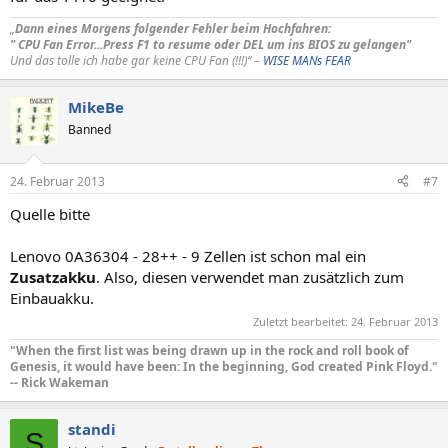
„
Dann eines Morgens folgender Fehler beim Hochfahren:
" CPU Fan Error...Press F1 to resume oder DEL um ins BIOS zu gelangen"
Und das tolle ich habe gar keine CPU Fan (!!!)“ –
WISE MANs FEAR
MikeBe
Banned
24. Februar 2013
#7
Quelle bitte
Lenovo 0A36304 - 28++ - 9 Zellen ist schon mal ein
Zusatzakku
. Also, diesen verwendet man zusätzlich zum
Einbauakku.
Zuletzt bearbeitet:
24. Februar 2013
"When the first list was being drawn up in the rock and roll book of
Genesis, it would have been: In the beginning, God created Pink Floyd."
-- Rick Wakeman
standi
S