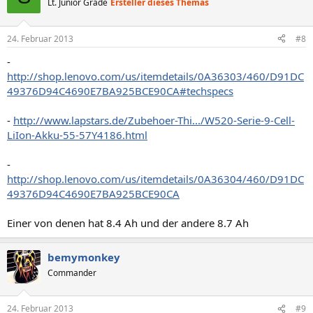
Lt. Junior Grade
Ersteller dieses Themas
24. Februar 2013
#8
-
http://shop.lenovo.com/us/itemdetails/0A36303/460/D91DC
49376D94C4690E7BA925BCE90CA#techspecs
-
http://www.lapstars.de/Zubehoer-Thi.../W520-Serie-9-Cell-
LiIon-Akku-55-57Y4186.html
-
http://shop.lenovo.com/us/itemdetails/0A36304/460/D91DC
49376D94C4690E7BA925BCE90CA
Einer von denen hat 8.4 Ah und der andere 8.7 Ah
bemymonkey
Commander
24. Februar 2013
#9