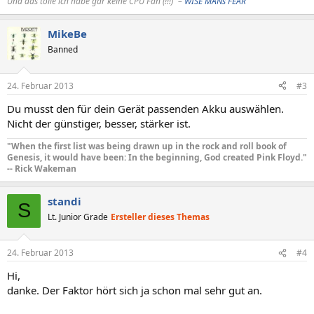
Und das tolle ich habe gar keine CPU Fan (!!!)“ –
WISE MANs FEAR
MikeBe
Banned
24. Februar 2013
#3
Du musst den für dein Gerät passenden Akku auswählen.
Nicht der günstiger, besser, stärker ist.
"When the first list was being drawn up in the rock and roll book of
Genesis, it would have been: In the beginning, God created Pink Floyd."
-- Rick Wakeman
standi
S
Lt. Junior Grade
Ersteller dieses Themas
24. Februar 2013
#4
Hi,
danke. Der Faktor hört sich ja schon mal sehr gut an.