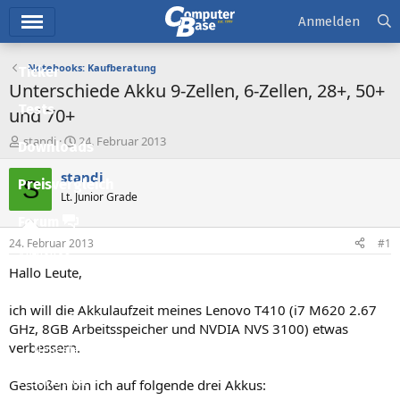
Hauptmenü
Anmelden
Notebooks: Kaufberatung
Ticker
Unterschiede Akku 9-Zellen, 6-Zellen, 28+, 50+
Tests
und 70+
E
E
standi
24. Februar 2013
Downloads
r
r
s
s
standi
S
Preisvergleich
t
t
Lt. Junior Grade
e
e
l
l
Forum
l
l
24. Februar 2013
#1
e
t
Aktuelles
r
a
Hallo Leute,
m
Empfohlene Inhalte
ich will die Akkulaufzeit meines Lenovo T410 (i7 M620 2.67
Neue Beiträge
GHz, 8GB Arbeitsspeicher und NVDIA NVS 3100) etwas
verbessern.
Neueste Aktivitäten
Leserartikel
Gestoßen bin ich auf folgende drei Akkus: