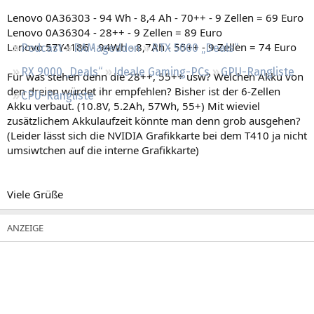
Regeln
Lenovo 0A36303 - 94 Wh - 8,4 Ah - 70++ - 9 Zellen = 69 Euro
Lenovo 0A36304 - 28++ - 9 Zellen = 89 Euro
Lenovo 57Y4186 - 94Wh - 8,7Ah - 55++ - 9 Zellen = 74 Euro
Podcast
RAMageddon
RTX 5000 „Deals“
RX 9000 „Deals“
Ideale Gaming-PCs
GPU-Rangliste
Für was stehen denn die 28++, 55++ usw? Welchen Akku von
den dreien würdet ihr empfehlen? Bisher ist der 6-Zellen
CPU-Rangliste
Akku verbaut. (10.8V, 5.2Ah, 57Wh, 55+) Mit wieviel
zusätzlichem Akkulaufzeit könnte man denn grob ausgehen?
(Leider lässt sich die NVIDIA Grafikkarte bei dem T410 ja nicht
umsiwtchen auf die interne Grafikkarte)
Viele Grüße