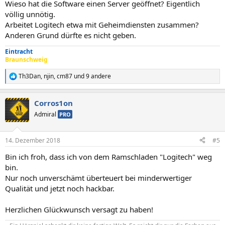
Wieso hat die Software einen Server geöffnet? Eigentlich
völlig unnötig.
Arbeitet Logitech etwa mit Geheimdiensten zusammen?
Anderen Grund dürfte es nicht geben.
Eintracht
Braunschweig
Th3Dan
,
njin
,
cm87
und 9 andere
R
e
a
Corros1on
k
t
Admiral
PRO
i
o
n
14. Dezember 2018
#5
e
n
Bin ich froh, dass ich von dem Ramschladen "Logitech" weg
:
bin.
Nur noch unverschämt überteuert bei minderwertiger
Qualität und jetzt noch hackbar.
Herzlichen Glückwunsch versagt zu haben!