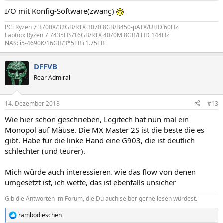
I/O mit Konfig-Software(zwang)
PC: Ryzen 7 3700X/32GB/RTX 3070 8GB/B450-µATX/UHD 60Hz
Laptop: Ryzen 7 7435HS/16GB/RTX 4070M 8GB/FHD 144Hz
NAS: i5-4690K/16GB/3*5TB+1.75TB
DFFVB
Rear Admiral
14. Dezember 2018
#13
Wie hier schon geschrieben, Logitech hat nun mal ein
Monopol auf Mäuse. Die MX Master 2S ist die beste die es
gibt. Habe für die linke Hand eine G903, die ist deutlich
schlechter (und teurer).
Mich würde auch interessieren, wie das flow von denen
umgesetzt ist, ich wette, das ist ebenfalls unsicher
Gib die Antworten im Forum, die Du auch selber gerne lesen würdest.
rambodieschen
R