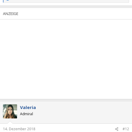
e
a
k
t
i
o
n
e
n
:
Valeria
Admiral
14. Dezember 2018
#12