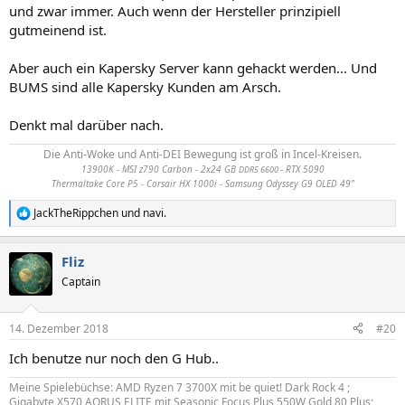
und zwar immer. Auch wenn der Hersteller prinzipiell
gutmeinend ist.
Aber auch ein Kapersky Server kann gehackt werden... Und
BUMS sind alle Kapersky Kunden am Arsch.
Denkt mal darüber nach.
Die Anti-Woke und Anti-DEI Bewegung ist groß in Incel-Kreisen.
13900K - MSI z790 Carbon - 2x24 GB
- RTX 5090
DDR5 6600
Thermaltake Core P5 - Corsair HX 1000i - Samsung Odyssey G9 OLED 49"
JackTheRippchen
und
navi.
R
e
a
Fliz
k
t
Captain
i
o
n
14. Dezember 2018
#20
e
n
Ich benutze nur noch den G Hub..
:
Meine Spielebüchse: AMD Ryzen 7 3700X mit be quiet! Dark Rock 4 ;
Gigabyte X570 AORUS ELITE mit Seasonic Focus Plus 550W Gold 80 Plus;