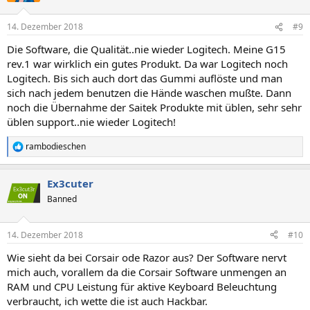
o
n
14. Dezember 2018
#9
e
n
Die Software, die Qualität..nie wieder Logitech. Meine G15
:
rev.1 war wirklich ein gutes Produkt. Da war Logitech noch
Logitech. Bis sich auch dort das Gummi auflöste und man
sich nach jedem benutzen die Hände waschen mußte. Dann
noch die Übernahme der Saitek Produkte mit üblen, sehr sehr
üblen support..nie wieder Logitech!
rambodieschen
R
e
a
Ex3cuter
k
t
Banned
i
o
n
14. Dezember 2018
#10
e
n
Wie sieht da bei Corsair ode Razor aus? Der Software nervt
:
mich auch, vorallem da die Corsair Software unmengen an
RAM und CPU Leistung für aktive Keyboard Beleuchtung
verbraucht, ich wette die ist auch Hackbar.