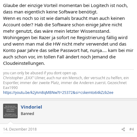
n
Glaube der einzige Vorteil momentan bei Logitech ist noch,
:
dass man eigentlich keine Software benötigt.
Wenn es noch so ist wie damals braucht man auch keinen
Account oder? Hab die Software schon einige Jahre nicht
mehr genutzt, das wäre mein letzter Wissensstand.
Wohingegen bei Razer ja sofort ne Registrierung fällig wird
und wenn man mal die HW nicht mehr verwendet und das
Konto paar Jahre das selbe Passwort hat, nunja.... kam bei mir
auch schon vor, im tollen Fall ändert noch Jemand die
Cloudeinstellungen.
you can only be abused if you dont open up.
Christopher „EAX“ Ulmer, auch nur ein Mensch, der versucht zu helfen, ein
Esportler, immer der zweite Platz, immer die Anderen zuerst. Gezeichnet
Eax1990
https://youtu.be/k2jAm8qMBNw?t=25372&si=cskemto64kZzb2ee
Vindoriel
Banned
14. Dezember 2018
#4