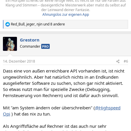
Ein Hörspiel schenkt dir keine fertige Welt. Es reicht dir nur die Farben aus
Klang und Stimmen – daseigentliche Meisterwerk aber malst du selbst auf
der Leinwand deiner Fantasie.
Ahnungslos zur eigenen App
Red_Bull
,
jeger
,
njin
und 8 andere
R
e
a
Grestorn
k
t
Commander
PRO
i
o
n
14. Dezember 2018
#6
e
n
Dass eine von außen erreichbare API vorhanden ist, ist nicht
:
ungewöhnlich. Aber hat natürlich nichts in an Endkunden
ausgelieferter Software zu suchen, schon gar nicht aktiviert.
So etwas nutzt man für spezielle Zwecke (Debugging,
Fernsteuerung von Rechnern) und ist dafür auch sinnvoll.
Mit "am System ändern oder überschreiben" (
@Highspeed
Opi
) hat das nix zu tun.
Als Angriffsfläche auf Rechner ist das auch nur sehr