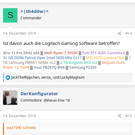
e
a
>|Sh4d0w|<
k
S
t
Commander
i
o
n
14. Dezember 2018
#14
e
n
Ist davon auch die Logitech Gaming Software betroffen?
:
Win 11 Pro 25H2 x64
▓
AMD Ryzen 7 5950X
▓
Palit RTX 4080 GameRock
▓
32 GB DDR4 Patriot Viper Steel 3600 Mhz CL17
▓
MSI X570 Gaming Plus
▓
1
TB Samsung PM9A1-NVMe m.2
▓
4 TB Kingston NV2 m2
▓
BeQuiet Dark
Power 13 750W
▓
Asus PB287Q @4K
▓
Samsung P2350
JackTheRippchen
,
xerox_
und
LuckyMagnum
R
e
a
DerKonfigurator
k
t
Commodore
🎂Rätsel-Elite ’18
i
o
n
14. Dezember 2018
#15
e
n
eax1990 schrieb:
: