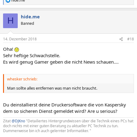
hide.me
R
e
a
hide.me
k
H
t
Banned
i
o
n
14. Dezember 2018
#18
e
n
Oha!
:
Sehr heftige Schwachstelle.
Es wird genug Gamer geben die nicht News schauen....
whesker schrieb:
Man sollte alles entfernen was man nicht braucht.
Du deinstallierst deine Druckersoftware die von Kaspersky
dem so sicheren Dienst gemeldet wird? Are u serious?
Zitat
@DJKno
"Detailiertes Hintergrundwissen über die Technik eines PCs hat
doch nichts mit einer guten Beratung zu aktueller PC Technik zu tun.
Dummerweise bin ich auch gelernter Informatiker. "