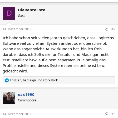
DieRenteEnte
D
Gast
14. Dezember 2018
#2
Ich habe schon seit vielen Jahren geschrieben, dass Logitechs
Software viel zu viel am System ändert oder überschreibt.
Wenn das sogar solche Auswirkungen hat, bin ich froh
darüber, dass ich Software für Tastatur und Maus gar nicht
erst installiere bzw. auf einem separaten PC einmalig das
Profil einstelle und dieses System niemals online ist bzw.
gelöscht wird.
Th3Dan
,
bad_sign
und
storkstork
R
e
a
eax1990
k
t
Commodore
i
o
n
14. Dezember 2018
#3
e