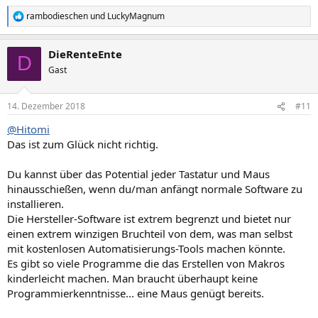
rambodieschen
und
LuckyMagnum
R
e
a
DieRenteEnte
k
D
t
Gast
i
o
n
14. Dezember 2018
#11
e
n
@Hitomi
:
Das ist zum Glück nicht richtig.
Du kannst über das Potential jeder Tastatur und Maus
hinausschießen, wenn du/man anfängt normale Software zu
installieren.
Die Hersteller-Software ist extrem begrenzt und bietet nur
einen extrem winzigen Bruchteil von dem, was man selbst
mit kostenlosen Automatisierungs-Tools machen könnte.
Es gibt so viele Programme die das Erstellen von Makros
kinderleicht machen. Man braucht überhaupt keine
Programmierkenntnisse... eine Maus genügt bereits.