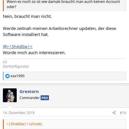
Wenn es noch so ist wie damals braucht man auch keinen Account
oder?
Nein, braucht man nicht.
Werde zeitnah meinen Arbeitsrechner updaten, der diese
Software installiert hat.
@>|Sh4d0w|<
Würde mich auch interessieren.
LG
DerKonfigurator
eax1990
R
e
a
Grestorn
k
t
Commander
PRO
i
o
n
14. Dezember 2018
#16
e
n
>|Sh4d0w|< schrieb:
: