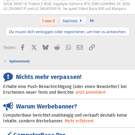
32GB 3600-16 Trident Z RGB; Gigabyte GeForce RTX 2080 GAMING OC 8GB,
LG 29UM67-P und LG 34GK950F-B , be quiet! Silent Base 800 auf Manjaro
Letzte
1 von 5
Nächste
Du musst dich einloggen oder registrieren, um hier zu antworten.
Facebook
X (Twitter)
Bluesky
Reddit
WhatsApp
E-Mail
Link
Teilen:
Systemtools
Nichts mehr verpassen!
Erhalte eine Push-Benachrichtigung (oder einen Newsletter) bei
Erscheinen neuer Tests und Berichte:
Jetzt anmelden!
Warum Werbebanner?
ComputerBase berichtet unabhängig und verkauft deshalb keine
Inhalte, sondern Werbebanner.
Mehr erfahren!