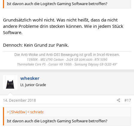
Ist davon auch die Logitech Gaming Software betroffen?
Grundsätzlich wohl nicht. Was nicht heißt, dass da nicht
andere Probleme drin stecken können. Wie in jedem Stück
Software.
Dennoch: Kein Grund zur Panik.
Die Anti-Woke und Anti-DEI Bewegung ist groß in Incel-Kreisen.
13900K - MSI z790 Carbon - 2x24 GB
- RTX 5090
DDR5 6600
Thermaltake Core P5 - Corsair HX 1000i - Samsung Odyssey G9 OLED 49"
whesker
Lt. Junior Grade
14. Dezember 2018
#17
>|Sh4d0w|< schrieb:
Ist davon auch die Logitech Gaming Software betroffen?