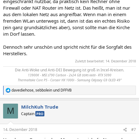
eingeschränkt nutzbar, da praktisch kein Rechner ohne
Firewall oder NAT Router im Netz ist. Das heißt, man ist nur
aus dem lokalen Netz aus angreifbar. Wenn man in einem
fremden WLan unterwegs ist, dann ist das ein echtes Risiko
(ein ganz grundsätzliches aber), sonst sollte man die Kirche
im Dorf lassen.
Dennoch sehr unschön und spricht nicht für die Sorgfalt des
Herstellers.
Zuletzt bearbeitet:
14. Dezember 2018
Die Anti-Woke und Anti-DEI Bewegung ist groß in Incel-Kreisen.
13900K - MSI z790 Carbon - 2x24 GB
- RTX 5090
DDR5 6600
Thermaltake Core P5 - Corsair HX 1000i - Samsung Odyssey G9 OLED 49"
davediehose
,
sebbolein
und
DFFVB
R
e
a
MilchKuh Trude
k
M
t
Captain
PRO
i
o
n
14. Dezember 2018
#7
e
n