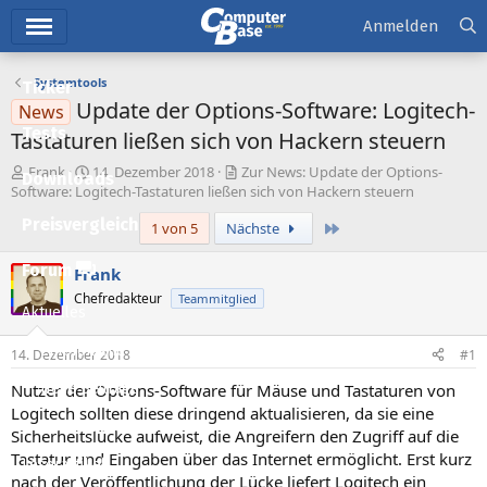
Hauptmenü
Anmelden
Systemtools
Ticker
Update der Options-Software: Logitech-
News
Tests
Tastaturen ließen sich von Hackern steuern
E
E
Frank
14. Dezember 2018
Zur News: Update der Options-
Downloads
r
r
Software: Logitech-Tastaturen ließen sich von Hackern steuern
s
s
Preisvergleich
Letzte
1 von 5
Nächste
t
t
e
e
l
l
Forum
Frank
l
l
Chefredakteur
Teammitglied
e
t
Aktuelles
r
a
m
Empfohlene Inhalte
14. Dezember 2018
#1
Nutzer der Options-Software für Mäuse und Tastaturen von
Neue Beiträge
Logitech sollten diese dringend aktualisieren, da sie eine
Neueste Aktivitäten
Sicherheitslücke aufweist, die Angreifern den Zugriff auf die
Tastatur und Eingaben über das Internet ermöglicht. Erst kurz
Leserartikel
nach der Veröffentlichung der Lücke liefert Logitech ein