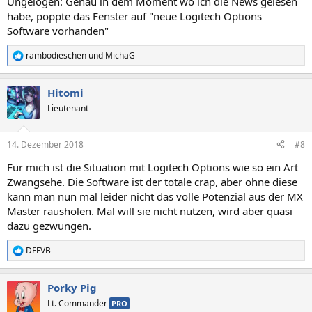
Ungelogen: Genau in dem Moment wo ich die News gelesen
:
habe, poppte das Fenster auf "neue Logitech Options
Software vorhanden"
rambodieschen
und
MichaG
R
e
a
Hitomi
k
t
Lieutenant
i
o
n
14. Dezember 2018
#8
e
n
Für mich ist die Situation mit Logitech Options wie so ein Art
:
Zwangsehe. Die Software ist der totale crap, aber ohne diese
kann man nun mal leider nicht das volle Potenzial aus der MX
Master rausholen. Mal will sie nicht nutzen, wird aber quasi
dazu gezwungen.
DFFVB
R
e
a
Porky Pig
k
t
Lt. Commander
PRO
i