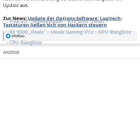
Update aus.
Regeln
Zur News:
Update der Options-Software: Logitech-
Podcast
RAMageddon
RTX 5000 „Deals“
Tastaturen ließen sich von Hackern steuern
RX 9000 „Deals“
Ideale Gaming-PCs
GPU-Rangliste
shoKuu
R
CPU-Rangliste
e
a
k
t
i
o
n
e
n
: