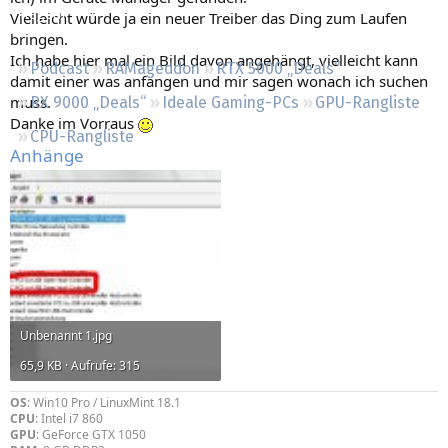
Regeln
Vielleicht würde ja ein neuer Treiber das Ding zum Laufen
bringen.
Ich habe hier mal ein Bild davon angehängt, vielleicht kann
Podcast
RAMageddon
RTX 5000 „Deals“
damit einer was anfangen und mir sagen wonach ich suchen
muss.
RX 9000 „Deals“
Ideale Gaming-PCs
GPU-Rangliste
Danke im Vorraus
CPU-Rangliste
Anhänge
Unbenannt 1.jpg
65,9 KB · Aufrufe: 315
OS
: Win10 Pro / LinuxMint 18.1
CPU
: Intel i7 860
GPU
: GeForce GTX 1050