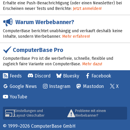
Erhalte eine Push-Benachrichtigung (oder einen Newsletter) bei
Erscheinen neuer Tests und Berichte:
Jetzt anmelden!
Warum Werbebanner?
ComputerBase berichtet unabhängig und verkauft deshalb keine
Inhalte, sondern Werbebanner.
Mehr erfahren!
ComputerBase Pro
ComputerBase Pro ist die werbefreie, schnelle, flexible und
zugleich faire Variante von ComputerBase.
Mehr dazu!
Feeds
Discord
Bluesky
Facebook
Google News
Instagram
Mastodon
X
YouTube
Einstellungen und
Probleme mit einem
Layout-Umschalter
Werbebanner?
© 1999–2026 ComputerBase GmbH