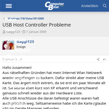
Hauptmenü
Anmelden
Windows 7/8/Vista/XP/2000
Ticker
USB Host Controller Probleme
Tests
E
E
Gaggi123
7. Januar 2009
r
r
Downloads
s
s
Gaggi123
t
t
Ensign
e
e
Preisvergleich
l
l
l
l
7. Januar 2009
#1
Forum
e
t
r
a
Hallo zusammen!
Aktuelles
m
Aus rätselhaften Gründen hat mein Internet Wlan Netzwerk
wieder angefangen zu tuckern. Dafür streikt aber meine USB
Empfohlene Inhalte
Karte. Das ärgert mich extrem, da sie erst ein paar Monate alt
Neue Beiträge
ist. Sie wurde eben kurz von XP erkannt und verschwand
genauso schnell wieder aus der Hardware Liste.
Neueste Aktivitäten
Alle USB Anschlüsse die daran befestigt waren waren halt
auch plötzlich weg. Seltsamerweise habe ich die Karte (glaube
Leserartikel
ich) im Geräte Manager gefunden.