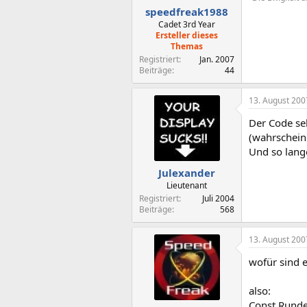
speedfreak1988
Cadet 3rd Year
Ersteller dieses
Themas
Registriert
Jan. 2007
Beiträge
44
13. August 200
Der Code sel
(wahrscheinl
Und so lang
Julexander
Lieutenant
Registriert
Juli 2004
Beiträge
568
13. August 200
wofür sind e
also:
Const Runde