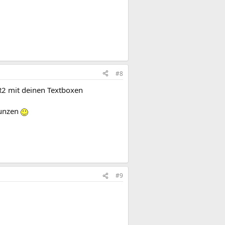
#8
 R2 mit deinen Textboxen
funzen
#9