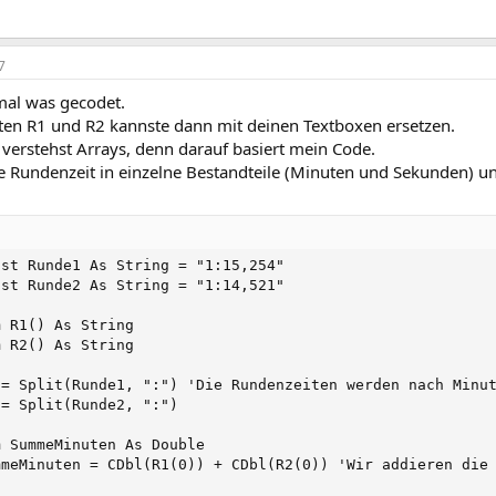
7
mal was gecodet.
ten R1 und R2 kannste dann mit deinen Textboxen ersetzen.
 verstehst Arrays, denn darauf basiert mein Code.
die Rundenzeit in einzelne Bestandteile (Minuten und Sekunden) un
nst Runde1 As String = "1:15,254"

nst Runde2 As String = "1:14,521"

m R1() As String

m R2() As String

 = Split(Runde1, ":") 'Die Rundenzeiten werden nach Minut
 = Split(Runde2, ":")

m SummeMinuten As Double

mmeMinuten = CDbl(R1(0)) + CDbl(R2(0)) 'Wir addieren die 