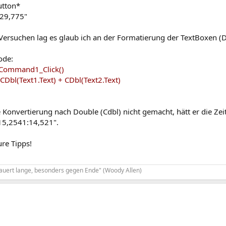
utton*
29,775"
Versuchen lag es glaub ich an der Formatierung der TextBoxen (
ode:
 Command1_Click()
 CDbl(Text1.Text) + CDbl(Text2.Text)
e Konvertierung nach Double (Cdbl) nicht gemacht, hätt er die Zei
:15,2541:14,521".
re Tipps!
dauert lange, besonders gegen Ende" (Woody Allen)