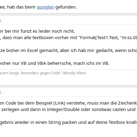
dee, hab das beim
googlen
gefunden.
7
er bei mir funzt es leider noch nicht.
n, dass man alle textboxen vorher mit "Format(Text1.Text, "m:ss.
ze bisher im Excel gemacht, aber ich hab mir gedacht, wenn scho
bisher nur VB und VBA beherrsche, mach ichs im VB.
dauert lange, besonders gegen Ende" (Woody Allen)
7
den Code bei dem Beispiel (Link) verstehe, muss man die Zeichenk
e zerlegen und dann in Integer/Double oder sonstwas casten und
ebnis wieder in einen String packen und auf deine Textbox knall