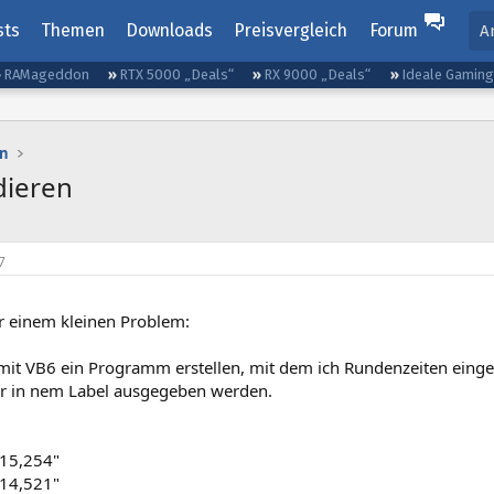
sts
Themen
Downloads
Preisvergleich
Forum
A
RAMageddon
RTX 5000 „Deals“
RX 9000 „Deals“
Ideale Gamin
n
dieren
7
or einem kleinen Problem:
mit VB6 ein Programm erstellen, mit dem ich Rundenzeiten eingeb
r in nem Label ausgegeben werden.
:15,254"
:14,521"