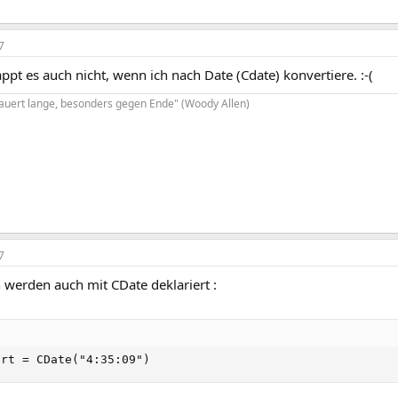
7
ppt es auch nicht, wenn ich nach Date (Cdate) konvertiere. :-(
dauert lange, besonders gegen Ende" (Woody Allen)
7
 werden auch mit CDate deklariert :
art = CDate("4:35:09")