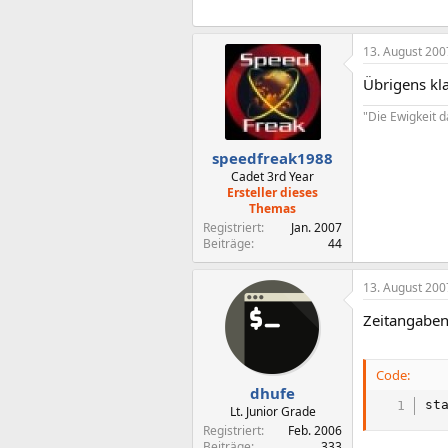
13. August 200
Übrigens kla
"Die Ewigkeit 
speedfreak1988
Cadet 3rd Year
Ersteller dieses
Themas
Registriert
Jan. 2007
Beiträge
44
13. August 200
Zeitangaben
Code:
dhufe
st
Lt. Junior Grade
Registriert
Feb. 2006
Beiträge
333