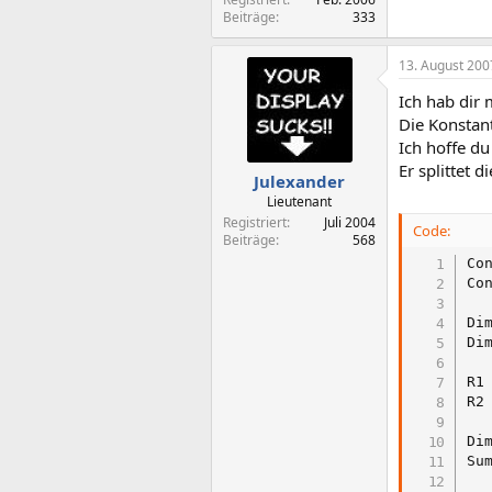
Beiträge
333
13. August 200
Ich hab dir 
Die Konstan
Ich hoffe du
Er splittet 
Julexander
Lieutenant
Registriert
Juli 2004
Code:
Beiträge
568
Co
Co
Di
Di
R1
R2
Di
Su