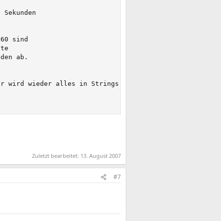
 Sekunden

60 sind

te

den ab.

r wird wieder alles in Strings umgewandelt, um es in der
Zuletzt bearbeitet:
13. August 2007
#7