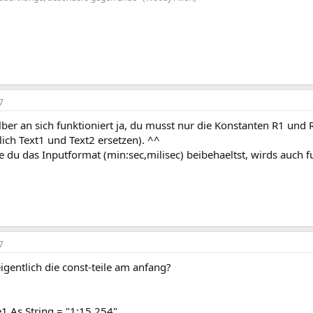
7
ber an sich funktioniert ja, du musst nur die Konstanten R1 und
ich Text1 und Text2 ersetzen). ^^
e du das Inputformat (min:sec,milisec) beibehaeltst, wirds auch 
7
igentlich die const-teile am anfang?
1 As String = "1:15,254"