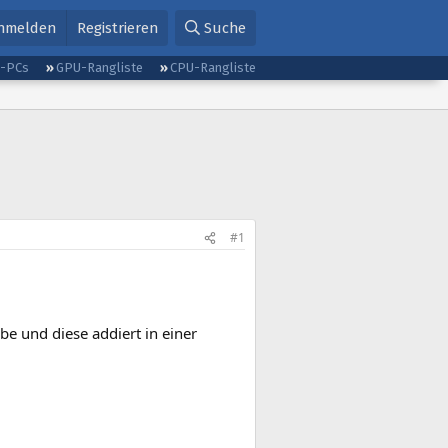
nmelden
Registrieren
Suche
g-PCs
GPU-Rangliste
CPU-Rangliste
#1
e und diese addiert in einer