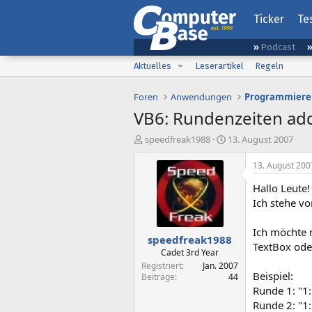
Ticker
Te
Podcast
Aktuelles
Leserartikel
Regeln
Foren
Anwendungen
Programmiere
VB6: Rundenzeiten ad
E
E
speedfreak1988
13. August 2007
r
r
s
s
13. August 200
t
t
Hallo Leute!
e
e
l
l
Ich stehe v
l
l
e
t
Ich möchte 
speedfreak1988
r
a
TextBox ode
m
Cadet 3rd Year
Registriert
Jan. 2007
Beispiel:
Beiträge
44
Runde 1: "1
Runde 2: "1