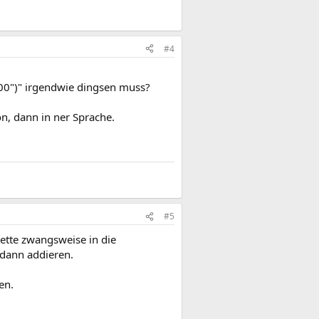
#4
000")" irgendwie dingsen muss?
n, dann in ner Sprache.
#5
ette zwangsweise in die
 dann addieren.
en.