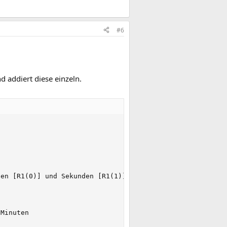
#6
d addiert diese einzeln.
en [R1(0)] und Sekunden [R1(1)] in einen Array aufgeteil
Minuten
