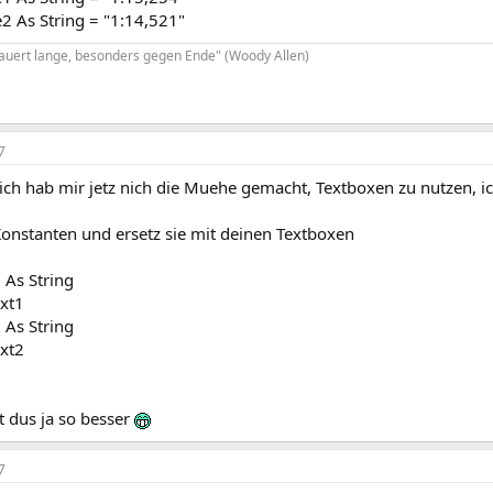
2 As String = "1:14,521"
dauert lange, besonders gegen Ende" (Woody Allen)
7
 ich hab mir jetz nich die Muehe gemacht, Textboxen zu nutzen, i
Konstanten und ersetz sie mit deinen Textboxen
As String
xt1
As String
xt2
st dus ja so besser
7