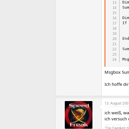
Di
Su
Di
If
  
  
End
Su
Ms
Msgbox Summ
Ich hoffe di
13. August 200
ich weiß, wa
ich versuch 
"Die Ewigkeit 