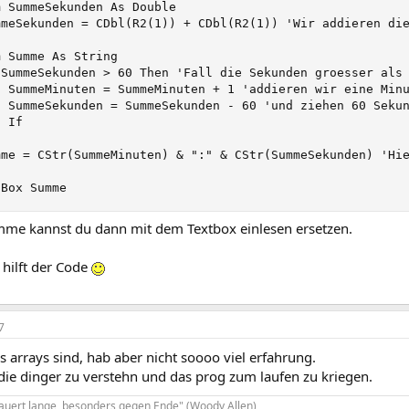
m SummeSekunden As Double

mmeSekunden = CDbl(R2(1)) + CDbl(R2(1)) 'Wir addieren die
m Summe As String

 SummeSekunden > 60 Then 'Fall die Sekunden groesser als 
  SummeMinuten = SummeMinuten + 1 'addieren wir eine Minu
  SummeSekunden = SummeSekunden - 60 'und ziehen 60 Sekun
 If

mme = CStr(SummeMinuten) & ":" & CStr(SummeSekunden) 'Hie
gBox Summe
e kannst du dann mit dem Textbox einlesen ersetzen.
r hilft der Code
7
s arrays sind, hab aber nicht soooo viel erfahrung.
die dinger zu verstehn und das prog zum laufen zu kriegen.
dauert lange, besonders gegen Ende" (Woody Allen)