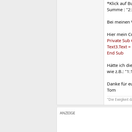
*Klick auf B
Summe : "2:
Bei meinen 
Hier mein C
Private Sub
Text3.Text =
End Sub
Hätte ich di
wie z.B.: "1
Danke für eu
Tom
"Die Ewigkeit 