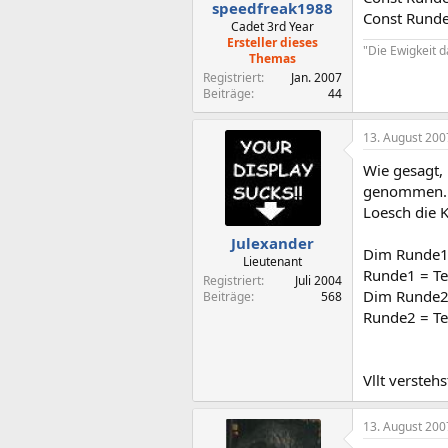
speedfreak1988
Const Runde
Cadet 3rd Year
Ersteller dieses
"Die Ewigkeit 
Themas
Registriert
Jan. 2007
Beiträge
44
13. August 200
Wie gesagt,
genommen.
Loesch die 
Julexander
Dim Runde1 
Lieutenant
Runde1 = Te
Registriert
Juli 2004
Dim Runde2 
Beiträge
568
Runde2 = Te
Vllt versteh
13. August 200