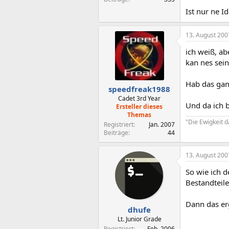
Ist nur ne I
13. August 200
ich weiß, ab
kan nes sei
Hab das gan
speedfreak1988
Cadet 3rd Year
Und da ich 
Ersteller dieses
Themas
"Die Ewigkeit 
Registriert
Jan. 2007
Beiträge
44
13. August 200
So wie ich 
Bestandteil
Dann das erg
dhufe
Lt. Junior Grade
Registriert
Feb. 2006