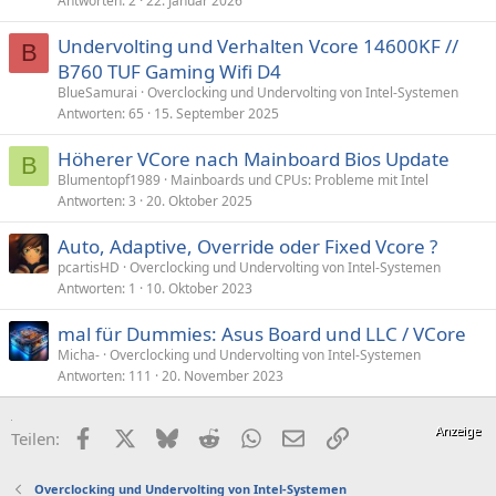
Antworten
2
22. Januar 2026
Undervolting und Verhalten Vcore 14600KF //
B
B760 TUF Gaming Wifi D4
BlueSamurai
Overclocking und Undervolting von Intel-Systemen
Antworten
65
15. September 2025
Höherer VCore nach Mainboard Bios Update
B
Blumentopf1989
Mainboards und CPUs: Probleme mit Intel
Antworten
3
20. Oktober 2025
Auto, Adaptive, Override oder Fixed Vcore ?
pcartisHD
Overclocking und Undervolting von Intel-Systemen
Antworten
1
10. Oktober 2023
mal für Dummies: Asus Board und LLC / VCore
Micha-
Overclocking und Undervolting von Intel-Systemen
Antworten
111
20. November 2023
Facebook
X (Twitter)
Bluesky
Reddit
WhatsApp
E-Mail
Link
Teilen:
Overclocking und Undervolting von Intel-Systemen