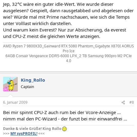
Jep, 32°C wäre ein guter idle-Wert. Wie wurde dieser
ausgelesen? Gespielt, dann rausgetabbed und abgelesen oder
wie? Würde mal mit Prime nachschauen, wie sich die Temps
unter Volllast wirklich darstellen.
Und warum kein Everest? Nur zur Absicherung, da everest
und CPU-Z meist die gleichen Werte anzeigen.
AMD Ryzen 7 9800X3D_Gainward RTX 5080 Phantom_Gigabyte X870I AORUS
Pro Ice
64GB Corsair Vengeance DDR5-6000 LPX_2 TB Samsung 990pro M2 PCIe
4.0
King_Rollo
Captain
6. Januar 2009
#8
Bei mir spinnt CPU-Z auch rum bei der Vcore-Anzeige ...
nimm mal den PC-Wizard - der funzt bei mir einwandfrei ...
Danke & viele Grüße! King Rollo
>>>
MY sysPROFIL!
<<<