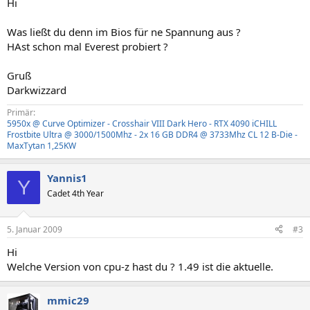
Hi
Was ließt du denn im Bios für ne Spannung aus ?
HAst schon mal Everest probiert ?
Gruß
Darkwizzard
Primär:
5950x @ Curve Optimizer - Crosshair VIII Dark Hero - RTX 4090 iCHILL
Frostbite Ultra @ 3000/1500Mhz - 2x 16 GB DDR4 @ 3733Mhz CL 12 B-Die -
MaxTytan 1,25KW
Yannis1
Y
Cadet 4th Year
5. Januar 2009
#3
Hi
Welche Version von cpu-z hast du ? 1.49 ist die aktuelle.
mmic29