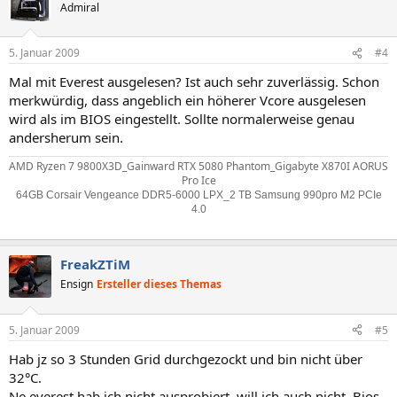
Admiral
5. Januar 2009
#4
Mal mit Everest ausgelesen? Ist auch sehr zuverlässig. Schon
merkwürdig, dass angeblich ein höherer Vcore ausgelesen
wird als im BIOS eingestellt. Sollte normalerweise genau
andersherum sein.
AMD Ryzen 7 9800X3D_Gainward RTX 5080 Phantom_Gigabyte X870I AORUS
Pro Ice
64GB Corsair Vengeance DDR5-6000 LPX_2 TB Samsung 990pro M2 PCIe
4.0
FreakZTiM
Ensign
Ersteller dieses Themas
5. Januar 2009
#5
Hab jz so 3 Stunden Grid durchgezockt und bin nicht über
32°C.
Ne everest hab ich nicht ausprobiert, will ich auch nicht. Bios