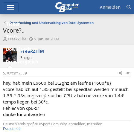
Hauptmenü
Anmelden
Overclocking und Undervolting von Intel-Systemen
Ticker
Vcore?..
Tests
E
E
FreakZTiM
5. Januar 2009
r
r
Downloads
s
s
FreakZTiM
t
t
Ensign
e
e
Preisvergleich
l
l
l
l
5. Januar 2009
#1
Forum
e
t
r
a
hey. hab mein E6600 bei 3.2ghz am laufne (1600*8)
Aktuelles
m
vcore hab ich auf 1.35 gestellt bei speedfan werden mir auch
1.35-1.36v angezeigt nur bei CPU-z hab ne vcore von 1.44!
Empfohlene Inhalte
temps liegen bei 30°c.
Neue Beiträge
Fehler von cpu-z?
danke für antworten
Neueste Aktivitäten
Deutschlands größte eSport Comunity, anmelden, mitreden
Leserartikel
Fragster.de