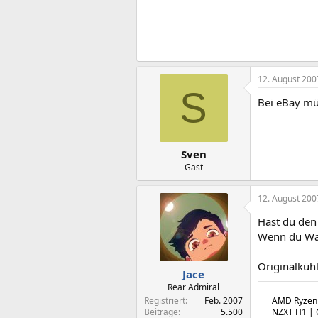
12. August 200
S
Bei eBay mü
Sven
Gast
12. August 200
Hast du den
Wenn du Was
Originalkühl
Jace
Rear Admiral
Registriert
Feb. 2007
AMD Ryzen 
Beiträge
5.500
NZXT H1 | C