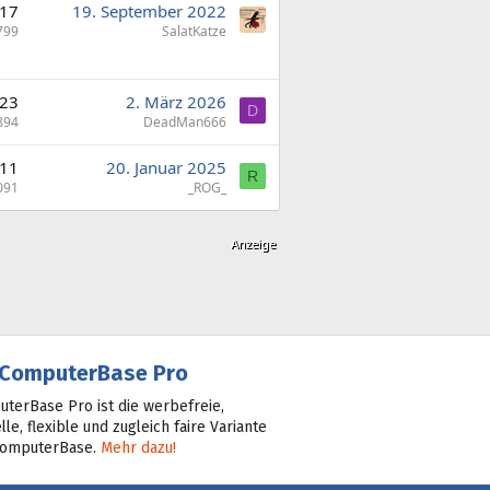
17
19. September 2022
799
SalatKatze
23
2. März 2026
D
894
DeadMan666
11
20. Januar 2025
R
091
_ROG_
ComputerBase Pro
terBase Pro ist die werbefreie,
lle, flexible und zugleich faire Variante
ComputerBase.
Mehr dazu!