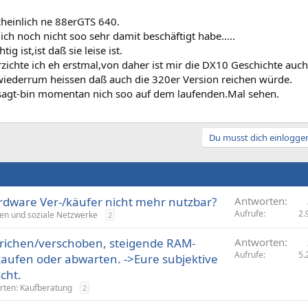
heinlich ne 88erGTS 640.
ch noch nicht soo sehr damit beschäftigt habe.....
ig ist,ist daß sie leise ist.
rzichte ich eh erstmal,von daher ist mir die DX10 Geschichte auch
iederrum heissen daß auch die 320er Version reichen würde.
sagt-bin momentan nich soo auf dem laufenden.Mal sehen.
Du musst dich einloggen
rdware Ver-/käufer nicht mehr nutzbar?
Antworten
Aufrufe
2.
en und soziale Netzwerke
2
trichen/verschoben, steigende RAM-
Antworten
Aufrufe
5.
 kaufen oder abwarten. ->Eure subjektive
cht.
rten: Kaufberatung
2