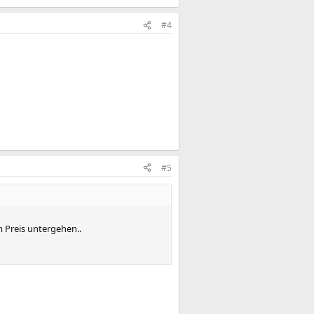
#4
#5
 Preis untergehen..