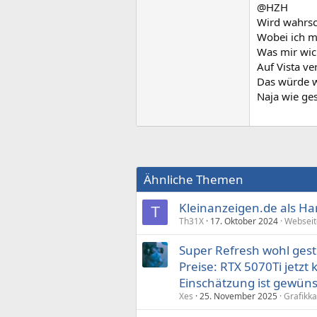
@HZH
Wird wahrsc
Wobei ich mi
Was mir wicht
Auf Vista ve
Das würde w
Naja wie ge
Ähnliche Themen
Kleinanzeigen.de als Ha
T
Th31X
17. Oktober 2024
Webseit
Super Refresh wohl ges
Preise: RTX 5070Ti jetzt
Einschätzung ist gewüns
Xes
25. November 2025
Grafikka