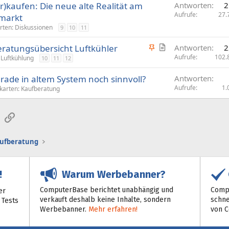
r)kaufen: Die neue alte Realität am
Antworten
2
Aufrufe
27.
markt
rten: Diskussionen
9
10
11
A
A
eratungsübersicht Luftkühler
Antworten
2
n
r
Aufrufe
102.
Luftkühlung
10
11
12
g
t
ade in altem System noch sinnvoll?
Antworten
e
i
Aufrufe
1.
kkarten: Kaufberatung
p
k
i
e
n
l
sApp
E-Mail
Link
n
t
aufberatung
Warum Werbebanner?
!
ComputerBase berichtet unabhängig und
Compu
er
verkauft deshalb keine Inhalte, sondern
schne
 Tests
Werbebanner.
Mehr erfahren!
von 