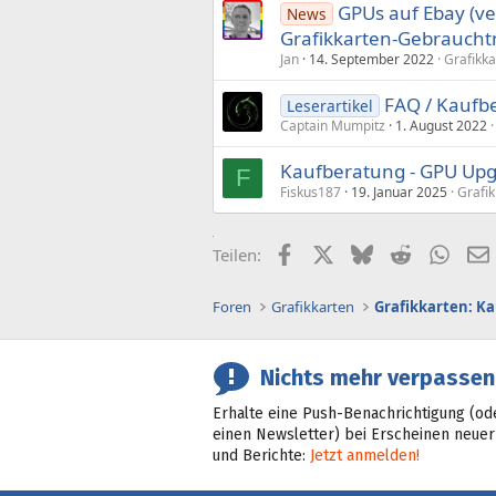
GPUs auf Ebay (ve
News
Grafikkarten-Gebraucht
Jan
14. September 2022
Grafikka
FAQ / Kaufb
Leserartikel
Captain Mumpitz
1. August 2022
Kaufberatung - GPU Upgr
F
Fiskus187
19. Januar 2025
Grafi
Facebook
X (Twitter)
Bluesky
Reddit
What
Teilen:
Foren
Grafikkarten
Grafikkarten: K
Nichts mehr verpassen
Erhalte eine Push-Benachrichtigung (od
einen Newsletter) bei Erscheinen neuer
und Berichte:
Jetzt anmelden!