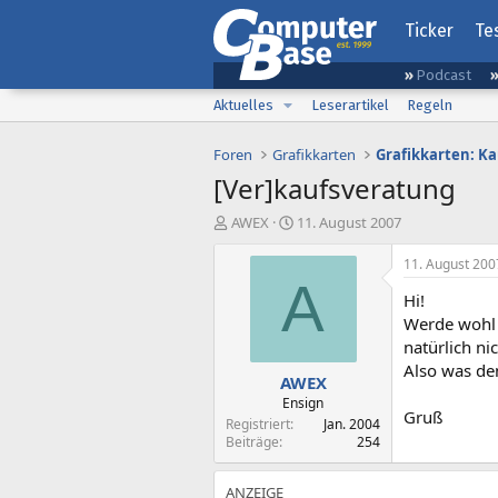
Ticker
Te
Podcast
Aktuelles
Leserartikel
Regeln
Foren
Grafikkarten
Grafikkarten: K
[Ver]kaufsveratung
E
E
AWEX
11. August 2007
r
r
s
s
11. August 200
t
t
A
Hi!
e
e
l
l
Werde wohl 
l
l
natürlich ni
e
t
Also was de
AWEX
r
a
m
Ensign
Gruß
Registriert
Jan. 2004
Beiträge
254