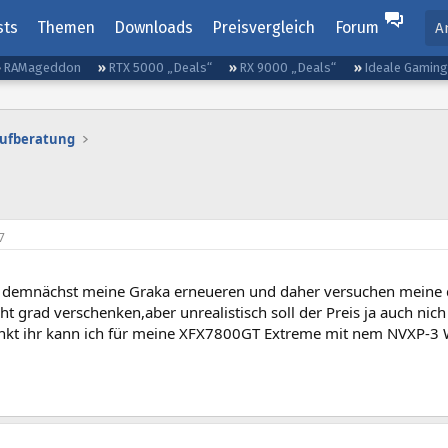
sts
Themen
Downloads
Preisvergleich
Forum
A
RAMageddon
RTX 5000 „Deals“
RX 9000 „Deals“
Ideale Gamin
aufberatung
7
demnächst meine Graka erneueren und daher versuchen meine de
cht grad verschenken,aber unrealistisch soll der Preis ja auch nich
nkt ihr kann ich für meine XFX7800GT Extreme mit nem NVXP-3 