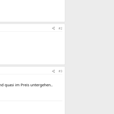
#2
#3
d quasi im Preis untergehen..