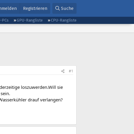
nmelden
Registrieren
Suche
g-PCs
GPU-Rangliste
CPU-Rangliste
#1
rzeitige loszuwerden.Will sie
 sein.
Wasserkühler drauf verlangen?