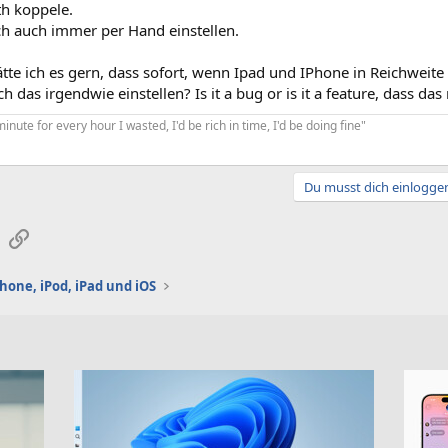
th koppele.
ch auch immer per Hand einstellen.
ätte ich es gern, dass sofort, wenn Ipad und IPhone in Reichweit
h das irgendwie einstellen? Is it a bug or is it a feature, dass das 
minute for every hour I wasted, I'd be rich in time, I'd be doing fine"
Du musst dich einloggen
sApp
E-Mail
Link
Phone, iPod, iPad und iOS