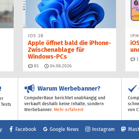
IOS 28
IP
Apple öffnet bald die iPhone-
iOS
Zwischenablage für
un
Windows-PCs
1
Kommentare
85
04.08.2026
Warum Werbebanner?
!
ComputerBase berichtet unabhängig und
Compu
er
verkauft deshalb keine Inhalte, sondern
schne
 Tests
Werbebanner.
Mehr erfahren!
von 
y
Facebook
Google News
Instagram
Mas