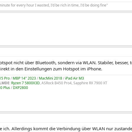
minute for every hour I wasted, I'd be rich in time, I'd be doing fine"
spot nicht über Bluetooth, sondern via WLAN. Stabiler, besser, t
direkt in den Einstellungen zum Hotspot im iPhone.
15 Pro
/
MBP 14" 2023
/
MacMini 2018
/
iPad Air M3
/LMDE
:
Ryzen 7 5800X3D
, ASRock B450 Pro4, Sapphire RX 7900 XT
0 Plus
/
DXP2800
e ich. Allerdings kommt die Verbindung über WLAN nur zustand