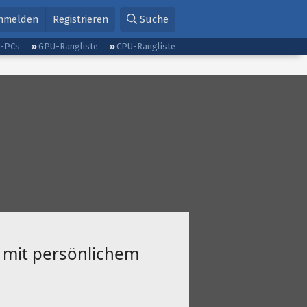
nmelden
Registrieren
Suche
g-PCs
GPU-Rangliste
CPU-Rangliste
 mit persönlichem