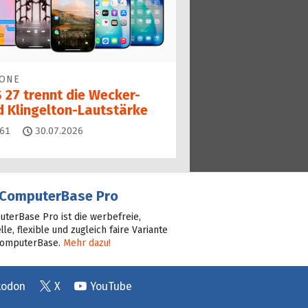
HONE
 27 trennt die Wecker-
d Klingelton-Lautstärke
Kommentare
61
30.07.2026
ComputerBase Pro
terBase Pro ist die werbefreie,
lle, flexible und zugleich faire Variante
ComputerBase.
Mehr dazu!
todon
X
YouTube