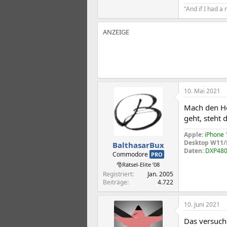
"And if I had a 
10. Mai 2021
Mach den Hot
geht, steht 
Apple:
iPhone 
Desktop W11
BalthasarBux
Daten:
DXP480
Commodore
PRO
🎅Rätsel-Elite ’08
Registriert
Jan. 2005
Beiträge
4.722
10. Juni 2021
Das versuch