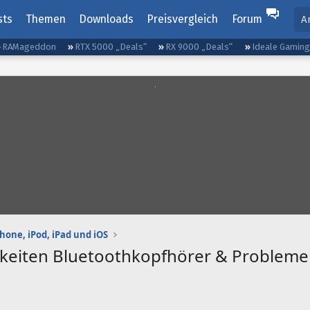
sts
Themen
Downloads
Preisvergleich
Forum
A
RAMageddon
RTX 5000 „Deals“
RX 9000 „Deals“
Ideale Gamin
Phone, iPod, iPad und iOS
keiten Bluetoothkopfhörer & Probleme