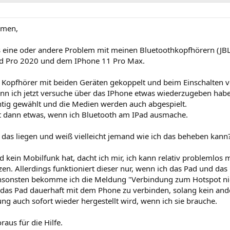
mmen,
s eine oder andere Problem mit meinen Bluetoothkopfhörern (JB
d Pro 2020 und dem IPhone 11 Pro Max.
e Kopfhörer mit beiden Geräten gekoppelt und beim Einschalten v
nn ich jetzt versuche über das IPhone etwas wiederzugeben habe
chtig gewählt und die Medien werden auch abgespielt.
st dann etwas, wenn ich Bluetooth am IPad ausmache.
das liegen und weiß vielleicht jemand wie ich das beheben kann
 kein Mobilfunk hat, dacht ich mir, ich kann relativ problemlos 
en. Allerdings funktioniert dieser nur, wenn ich das Pad und da
nsonsten bekomme ich die Meldung "Verbindung zum Hotspot nich
 das Pad dauerhaft mit dem Phone zu verbinden, solang kein and
ng auch sofort wieder hergestellt wird, wenn ich sie brauche.
aus für die Hilfe.