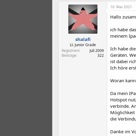
r
r
s
s
10. Mai 2021
t
t
Hallo zusa
e
e
l
l
l
l
ich habe da
e
t
meinem Ipa
shalafi
r
a
m
Lt. Junior Grade
Ich habe di
Registriert
Juli 2009
Geräten. We
Beiträge
322
ist dabei ri
Ich höre er
Woran kann 
Da mein IPad
Hotspot nutz
verbinde. A
Möglichkeit
die Verbindu
Danke im Vor