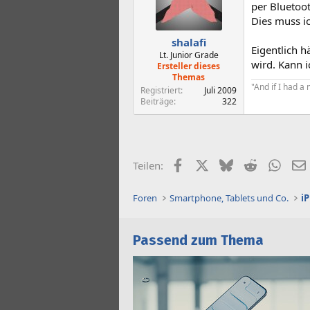
per Bluetoo
Dies muss i
shalafi
Eigentlich h
Lt. Junior Grade
wird. Kann ic
Ersteller dieses
Themas
"And if I had a 
Registriert
Juli 2009
Beiträge
322
Facebook
X (Twitter)
Bluesky
Reddit
What
Teilen:
Foren
Smartphone, Tablets und Co.
i
Passend zum Thema