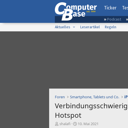
Ticker
Te
Podcast
Aktuelles
Leserartikel
Regeln
Foren
Smartphone, Tablets und Co.
i
Verbindungsschwierig
Hotspot
E
E
shalafi
10. Mai 2021