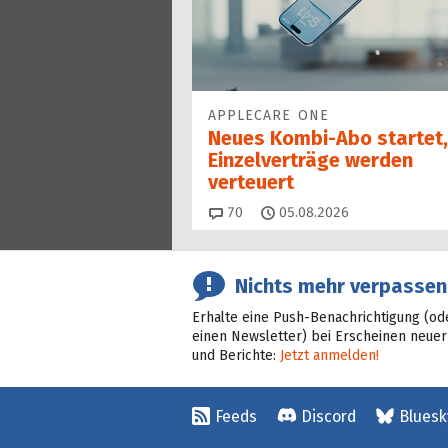
APPLECARE ONE
Neues Kombi-Abo startet,
Einzelverträge werden
verteuert
Kommentare
70
05.08.2026
Nichts mehr verpassen
Erhalte eine Push-Benachrichtigung (od
einen Newsletter) bei Erscheinen neuer
und Berichte:
Jetzt anmelden!
Feeds
Discord
Bluesk