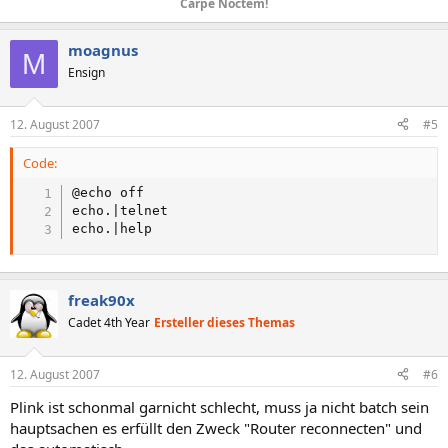
Carpe Noctem!
moagnus
M
Ensign
12. August 2007
#5
Code:
@echo off

echo.|telnet

echo.|help
freak90x
Cadet 4th Year
Ersteller dieses Themas
12. August 2007
#6
Plink ist schonmal garnicht schlecht, muss ja nicht batch sein
hauptsachen es erfüllt den Zweck "Router reconnecten" und