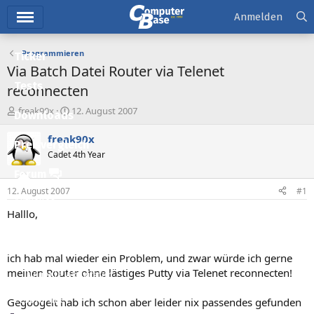
Hauptmenü
Anmelden
Programmieren
Ticker
Via Batch Datei Router via Telenet
Tests
reconnecten
E
E
freak90x
12. August 2007
Downloads
r
r
s
s
freak90x
Preisvergleich
t
t
Cadet 4th Year
e
e
l
l
Forum
l
l
12. August 2007
#1
e
t
Aktuelles
r
a
Halllo,
m
Empfohlene Inhalte
Neue Beiträge
ich hab mal wieder ein Problem, und zwar würde ich gerne
meinen Router ohne lästiges Putty via Telenet reconnecten!
Neueste Aktivitäten
Leserartikel
Gegoogelt hab ich schon aber leider nix passendes gefunden