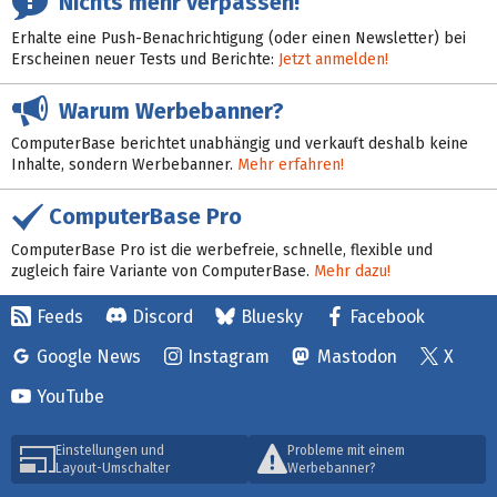
Nichts mehr verpassen!
Erhalte eine Push-Benachrichtigung (oder einen Newsletter) bei
Erscheinen neuer Tests und Berichte:
Jetzt anmelden!
Warum Werbebanner?
ComputerBase berichtet unabhängig und verkauft deshalb keine
Inhalte, sondern Werbebanner.
Mehr erfahren!
ComputerBase Pro
ComputerBase Pro ist die werbefreie, schnelle, flexible und
zugleich faire Variante von ComputerBase.
Mehr dazu!
Feeds
Discord
Bluesky
Facebook
Google News
Instagram
Mastodon
X
YouTube
Einstellungen und
Probleme mit einem
Layout-Umschalter
Werbebanner?