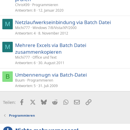
ChrisK99
Programmieren
Antworten
8
12. Januar 2020
Netzlaufwerkseinbindung via Batch Datei
M
Michi777
Windows 7/8/Vista/XP/2000
Antworten
4
8. November 2012
Mehrere Excels via Batch Datei
M
zusammenkopieren
Michi777
Office und Text
Antworten
6
30. August 2011
Umbennenugn via Batch-Datei
B
Buum
Programmieren
Antworten
5
31. Juli 2009
Facebook
X (Twitter)
Bluesky
Reddit
WhatsApp
E-Mail
Link
Teilen:
Programmieren