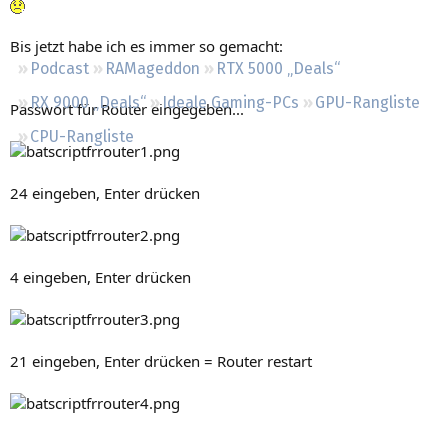
Regeln
Bis jetzt habe ich es immer so gemacht:
Podcast
RAMageddon
RTX 5000 „Deals“
RX 9000 „Deals“
Ideale Gaming-PCs
GPU-Rangliste
Passwort für Router eingegeben...
CPU-Rangliste
24 eingeben, Enter drücken
4 eingeben, Enter drücken
21 eingeben, Enter drücken = Router restart