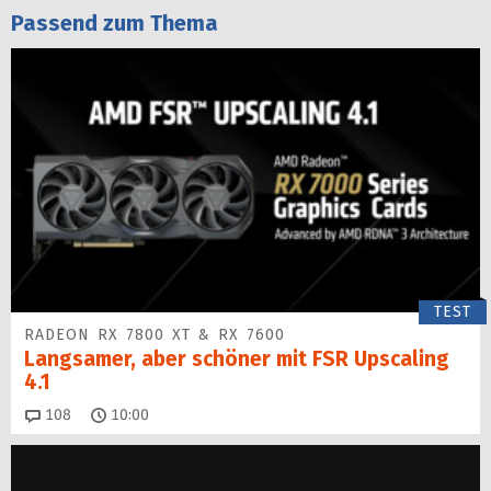
Passend zum Thema
TEST
RADEON RX 7800 XT & RX 7600
Langsamer, aber schöner mit FSR Upscaling
4.1
Kommentare
108
10:00