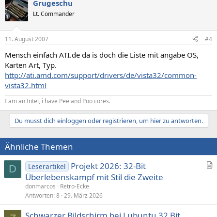
Grugeschu
Lt. Commander
11. August 2007
#4
Mensch einfach ATI.de da is doch die Liste mit angabe OS,
Karten Art, Typ.
http://ati.amd.com/support/drivers/de/vista32/common-
vista32.html
I am an Intel, i have Pee and Poo cores.
Du musst dich einloggen oder registrieren, um hier zu antworten.
Ähnliche Themen
Projekt 2026: 32-Bit
Leserartikel
D
r
Überlebenskampf mit Stil die Zweite
t
donmarcos
Retro-Ecke
i
Antworten
8
29. März 2026
k
Schwarzer Bildschirm bei Lubuntu 32 Bit
e