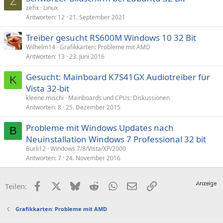
Z
zefix
Linux
l
Antworten
12
21. September 2021
Treiber gesucht RS600M Windows 10 32 Bit
Wilhelm14
Grafikkarten: Probleme mit AMD
Antworten
13
23. Juni 2016
Gesucht: Mainboard K7S41GX Audiotreiber für
K
Vista 32-bit
kleene.mischi
Mainboards und CPUs: Diskussionen
Antworten
8
25. Dezember 2015
Probleme mit Windows Updates nach
B
Neuinstallation Windows 7 Professional 32 bit
Burli12
Windows 7/8/Vista/XP/2000
Antworten
7
24. November 2016
Facebook
X (Twitter)
Bluesky
Reddit
WhatsApp
E-Mail
Link
Teilen:
Grafikkarten: Probleme mit AMD