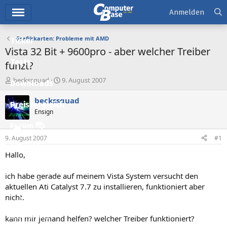
Hauptmenü
Anmelden
Grafikkarten: Probleme mit AMD
Ticker
Vista 32 Bit + 9600pro - aber welcher Treiber
Tests
funzt?
E
E
beckssquad
9. August 2007
Downloads
r
r
s
s
beckssquad
Preisvergleich
t
t
Ensign
e
e
l
l
Forum
l
l
9. August 2007
#1
e
t
Aktuelles
r
a
Hallo,
m
Empfohlene Inhalte
ich habe gerade auf meinem Vista System versucht den
Neue Beiträge
aktuellen Ati Catalyst 7.7 zu installieren, funktioniert aber
nicht.
Neueste Aktivitäten
Leserartikel
kann mir jemand helfen? welcher Treiber funktioniert?