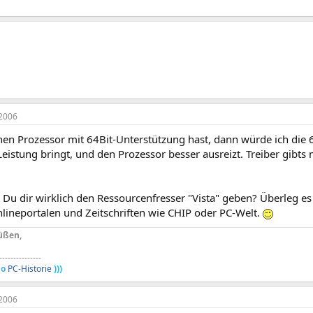
2006
en Prozessor mit 64Bit-Unterstützung hast, dann würde ich die 
istung bringt, und den Prozessor besser ausreizt. Treiber gibts m
st Du dir wirklich den Ressourcenfresser "Vista" geben? Überleg es
nlineportalen und Zeitschriften wie CHIP oder PC-Welt.
üßen,
---------------
o
PC-Historie
)))
2006