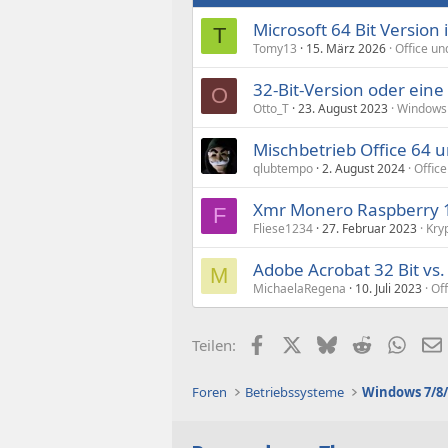
Microsoft 64 Bit Version 
T
Tomy13
15. März 2026
Office un
32-Bit-Version oder eine
O
Otto_T
23. August 2023
Windows
Mischbetrieb Office 64 u
qlubtempo
2. August 2024
Office
Xmr Monero Raspberry 1
F
Fliese1234
27. Februar 2023
Kry
Adobe Acrobat 32 Bit vs. 
M
MichaelaRegena
10. Juli 2023
Off
Facebook
X (Twitter)
Bluesky
Reddit
What
Teilen:
Foren
Betriebssysteme
Windows 7/8/