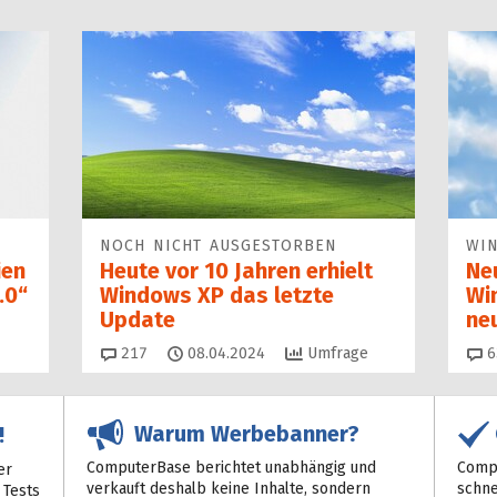
NOCH NICHT AUSGESTORBEN
WI
ien
Heute vor 10 Jahren erhielt
Ne
.0“
Windows XP das letzte
Wi
Update
ne
Kommentare
217
08.04.2024
Umfrage
6
Warum Werbebanner?
!
ComputerBase berichtet unabhängig und
Compu
er
verkauft deshalb keine Inhalte, sondern
schne
 Tests