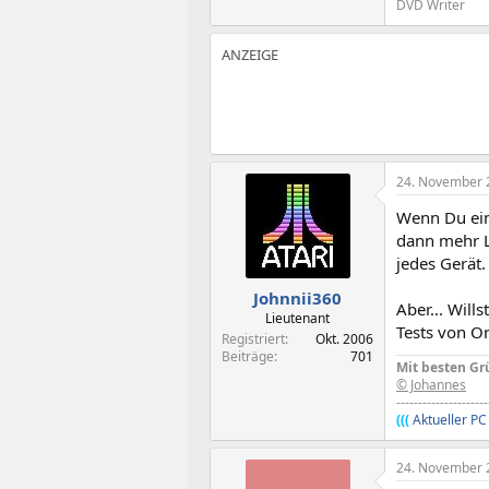
DVD Writer
24. November 
Wenn Du ein
dann mehr Le
jedes Gerät.
Johnnii360
Aber... Will
Lieutenant
Tests von O
Registriert
Okt. 2006
Beiträge
701
Mit besten Gr
© Johannes
---------------------
(((
Aktueller PC
24. November 