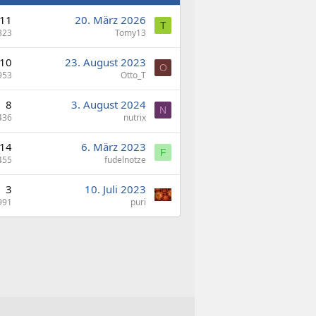
11
20. März 2026
T
323
Tomy13
10
23. August 2023
O
953
Otto_T
8
3. August 2024
N
436
nutrix
14
6. März 2023
F
455
fudelnotze
3
10. Juli 2023
991
puri