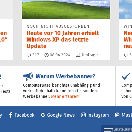
NOCH NICHT AUSGESTORBEN
WI
ien
Heute vor 10 Jahren erhielt
Ne
.0“
Windows XP das letzte
Wi
Update
ne
Kommentare
217
08.04.2024
Umfrage
6
Warum Werbebanner?
!
ComputerBase berichtet unabhängig und
Compu
er
verkauft deshalb keine Inhalte, sondern
schne
 Tests
Werbebanner.
Mehr erfahren!
von 
y
Facebook
Google News
Instagram
Mas
Einstellun