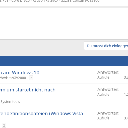
us P6T - Core i7 920 - Radeon R9 290X - 3x2GB Corsair PC12800
Du musst dich einloggen
m auf Windows 10
Antworten
Aufrufe
3.
8/Vista/XP/2000
2
mium startet nicht nach
Antworten
Aufrufe
1.
Systemtools
rendefinitionsdateien (Windows Vista
Antworten
Aufrufe
3.
2