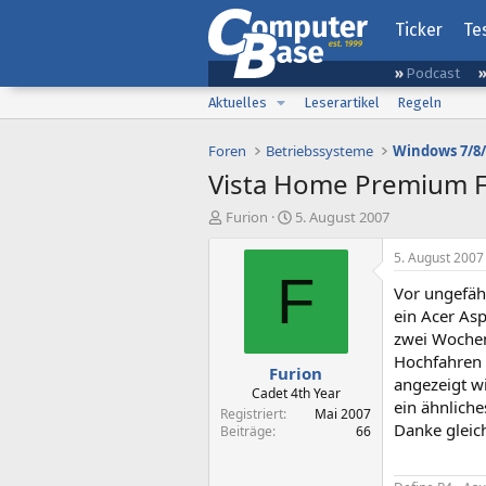
Ticker
Te
Podcast
Aktuelles
Leserartikel
Regeln
Foren
Betriebssysteme
Windows 7/8/
Vista Home Premium 
E
E
Furion
5. August 2007
r
r
s
s
5. August 2007
t
t
F
Vor ungefäh
e
e
l
l
ein Acer As
l
l
zwei Wochen
e
t
Hochfahren 
Furion
r
a
angezeigt wi
m
Cadet 4th Year
ein ähnlich
Registriert
Mai 2007
Danke gleic
Beiträge
66