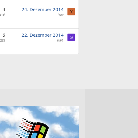
4
24. Dezember 2014
Y
316
Yar
6
22. Dezember 2014
G
803
GF1