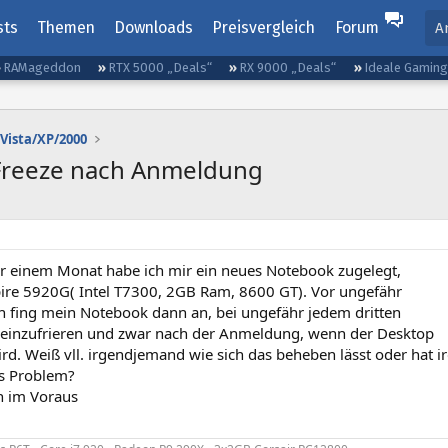
sts
Themen
Downloads
Preisvergleich
Forum
A
RAMageddon
RTX 5000 „Deals“
RX 9000 „Deals“
Ideale Gamin
Vista/XP/2000
Freeze nach Anmeldung
r einem Monat habe ich mir ein neues Notebook zugelegt,
pire 5920G( Intel T7300, 2GB Ram, 8600 GT). Vor ungefähr
 fing mein Notebook dann an, bei ungefähr jedem dritten
einzufrieren und zwar nach der Anmeldung, wenn der Desktop
rd. Weiß vll. irgendjemand wie sich das beheben lässt oder hat 
es Problem?
h im Voraus