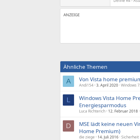
Define R4 - As
Ähnliche Themen
Von Vista home premiu
A
Andi154
3. April 2020
Windows 7/
Windows Vista Home Pre
L
Energiesparmodus
Luca Richterich
12. Februar 2018
MSE lädt keine neuen Vi
D
Home Premium)
die ziege
14. Juli 2016
Sicherheit