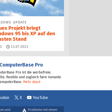
NDOWS UPDATE
ues Projekt bringt
ndows 95 bis XP auf den
usten Stand
Kommentare
3
11.07.2023
ComputerBase Pro
terBase Pro ist die werbefreie,
lle, flexible und zugleich faire Variante
ComputerBase.
Mehr dazu!
todon
X
YouTube
gen und
Probleme mit einem