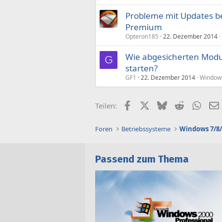
Probleme mit Updates b
Premium
Opteron185
22. Dezember 2014
Wie abgesicherten Modu
G
starten?
GF1
22. Dezember 2014
Windows
Facebook
X (Twitter)
Bluesky
Reddit
What
Teilen:
Foren
Betriebssysteme
Windows 7/8/
Passend zum Thema