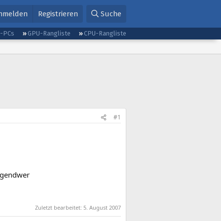
nmelden
Registrieren
Suche
g-PCs
GPU-Rangliste
CPU-Rangliste
#1
irgendwer
Zuletzt bearbeitet:
5. August 2007