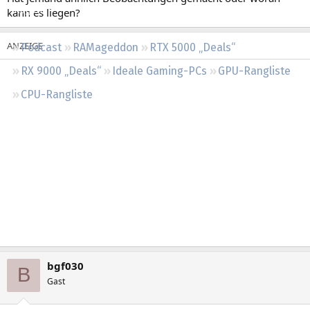
Regeln
kann es liegen?
Podcast
RAMageddon
RTX 5000 „Deals“
RX 9000 „Deals“
Ideale Gaming-PCs
GPU-Rangliste
CPU-Rangliste
bgf030
B
Gast