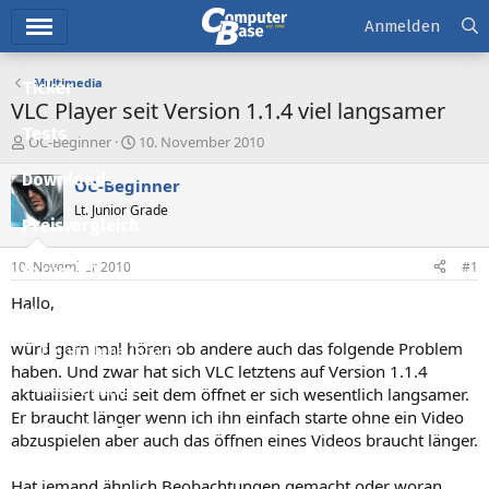
Hauptmenü
Anmelden
Multimedia
Ticker
VLC Player seit Version 1.1.4 viel langsamer
Tests
E
E
OC-Beginner
10. November 2010
r
r
Downloads
s
s
OC-Beginner
t
t
Lt. Junior Grade
e
e
Preisvergleich
l
l
l
l
10. November 2010
#1
Forum
e
t
r
a
Hallo,
Aktuelles
m
würd gern mal hören ob andere auch das folgende Problem
Empfohlene Inhalte
haben. Und zwar hat sich VLC letztens auf Version 1.1.4
Neue Beiträge
aktualisiert und seit dem öffnet er sich wesentlich langsamer.
Er braucht länger wenn ich ihn einfach starte ohne ein Video
Neueste Aktivitäten
abzuspielen aber auch das öffnen eines Videos braucht länger.
Leserartikel
Hat jemand ähnlich Beobachtungen gemacht oder woran