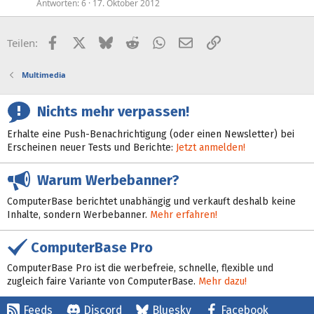
Antworten
6
17. Oktober 2012
Facebook
X (Twitter)
Bluesky
Reddit
WhatsApp
E-Mail
Link
Teilen:
Multimedia
Nichts mehr verpassen!
Erhalte eine Push-Benachrichtigung (oder einen Newsletter) bei
Erscheinen neuer Tests und Berichte:
Jetzt anmelden!
Warum Werbebanner?
ComputerBase berichtet unabhängig und verkauft deshalb keine
Inhalte, sondern Werbebanner.
Mehr erfahren!
ComputerBase Pro
ComputerBase Pro ist die werbefreie, schnelle, flexible und
zugleich faire Variante von ComputerBase.
Mehr dazu!
Feeds
Discord
Bluesky
Facebook