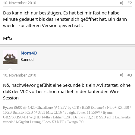
10. November 2010
#2
Das kann ich nur bestätigen. Es hat bei mir fast ne halbe
Minute gedauert bis das Fenster sich geöffnet hat. Bin dann
wieder zur älteren Version gewechselt.
MfG
Nom4D
Banned
10. November 2010
#3
Nö, nachwievor gefühlt eine Sekunde bis ein Avi startet, ohne
daß der VLC vorher schon mal lief in der laufenden Win-
Session
Ryzen 3600
@ 4,425 Ghz allcore @ 1,25V by CTR / B550 Extreme4 / Nitro+ RX 590 /
16GB Ballistix RGB @ 3733 Mhz CL16
/ Straight Power 11 550W /
Iiyama
GB2760QSU-B1 WQHD 144hz / Edifier C2X / Define 7 / 2,2 TB SSD auf 3 Laufwerke
verteilt / 1-Gigabit Leitung / Poco X3 NFC / Twingo ´99