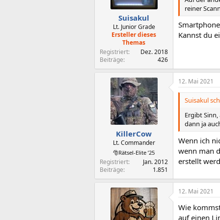
reiner Scan
Suisakul
Smartphone 
Lt. Junior Grade
Kannst du e
Ersteller dieses
Themas
Registriert
Dez. 2018
Beiträge
426
12. Mai 2021
Suisakul sch
Ergibt Sinn,
dann ja auc
KillerCow
Wenn ich nic
Lt. Commander
wenn man di
🎅Rätsel-Elite ’25
erstellt wer
Registriert
Jan. 2012
Beiträge
1.851
12. Mai 2021
Wie kommst 
auf einen Li