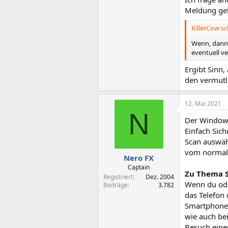
Meldung ge
KillerCow sc
Wenn, dann 
eventuell v
Ergibt Sinn,
den vermutl
12. Mai 2021
N
Der Windows
Einfach Sich
Scan auswäh
vom normale
Nero FX
Captain
Zu Thema 
Registriert
Dez. 2004
Wenn du ode
Beiträge
3.782
das Telefon 
Smartphones
wie auch be
Besuch einer