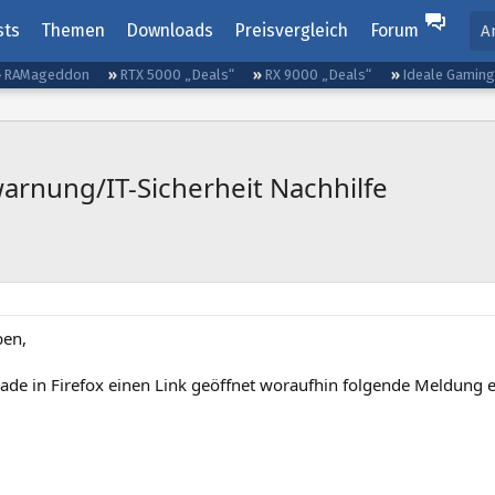
sts
Themen
Downloads
Preisvergleich
Forum
A
RAMageddon
RTX 5000 „Deals“
RX 9000 „Deals“
Ideale Gamin
arnung/IT-Sicherheit Nachhilfe
ben,
rade in Firefox einen Link geöffnet woraufhin folgende Meldung 