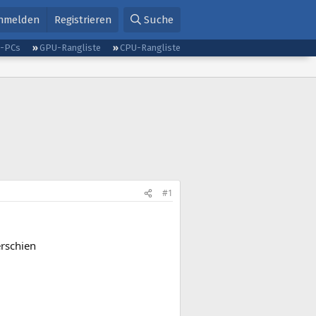
nmelden
Registrieren
Suche
g-PCs
GPU-Rangliste
CPU-Rangliste
#1
erschien