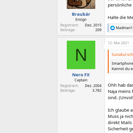
persönliche
Braubär
Halte die M
Ensign
Registriert
Dez. 2015
Madman1
R
Beiträge
209
e
a
12. Mai 2021
k
N
t
i
Suisakul sch
o
n
Smartphone 
e
Kannst du e
n
Nero FX
:
Captain
Ohh hab das
Registriert
Dez. 2004
Beiträge
3.782
Naja meins h
sind. (Unvol
Ich glaube a
Muss ja nic
direkt Mails
Sicherheit g