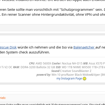
ren Seite sollte man vorsichtlich mit "Schutzprogrammen" sein. D
. Ein reiner Scanner ohne Hintergrundaktivität, ohne VPN und 
escue Disk
würde ich nehmen und die Iso via
Balenaetcher
auf n
en System check auszuführen.
CPU
: AMD 5600X
Cooler
: Noctua NH-D15
MB
: Asus X570 
0 Ti V2 OC
RAM
: DDR4-3200 Ballistix 32 GB
SSD
: WD 1TB NVME MX500 1TB+2TB
Sound
:Creative Soundblaster Z
powerd
by
: Win 10 pro/Razer Black Widow&Viper [8K
my Instagram Page
rieb:
ren Seite sollte man vorsichtlich mit "Schutzprogrammen" sein. Die sind oft