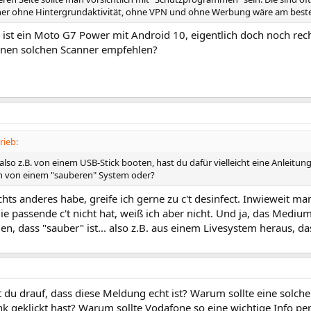
ner ohne Hintergrundaktivität, ohne VPN und ohne Werbung wäre am best
ist ein Moto G7 Power mit Android 10, eigentlich doch noch rech
inen solchen Scanner empfehlen?
rieb:
 also z.B. von einem USB-Stick booten, hast du dafür vielleicht eine Anleitun
h von einem "sauberen" System oder?
hts anderes habe, greife ich gerne zu c't desinfect. Inwieweit m
e passende c't nicht hat, weiß ich aber nicht. Und ja, das Medi
den, dass "sauber" ist... also z.B. aus einem Livesystem heraus, 
du drauf, dass diese Meldung echt ist? Warum sollte eine solc
nk geklickt hast? Warum sollte Vodafone so eine wichtige Info p