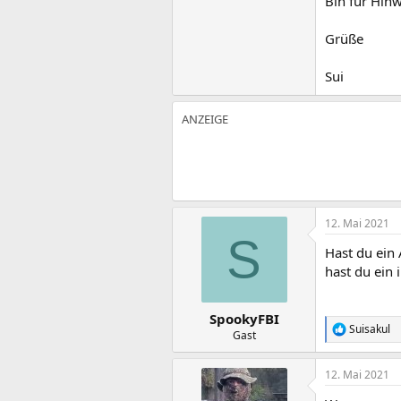
Bin für Hin
Grüße
Sui
12. Mai 2021
S
Hast du ein
hast du ein
SpookyFBI
Suisakul
R
Gast
e
a
12. Mai 2021
k
t