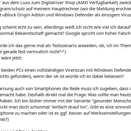
r aus dem Luxx zum Digitalriver Shop (AMD Verfügbarkeit) zwecks
ogram/schutz auf meinem Hauptrechner (wo die Meldung erschien
t uBlock Origin Addon und Windows Defender als einzigem Virus
scheint echt zu sein, allerdings weiß ich nicht wie viel ich darau
schonmal Bekanntschaft gemacht? Google spricht von hoher Falsc
de ich das gerne mal als Testszenario anweden, ob, ich im Thema
lle gerade fest vermutlich nicht^^)
wäre jetzt:
uf beiden PCs einen vollständigen Virenscan mit WIndows Defende
chts gefunden), wenn der ok ist würde ich es dabei belassen?
arnung auch von Smartphones die Rede muss ich zugeben, dass ic
macht habe. Deshalb direkt mal die Frage: Was sollte man heu
 haben. Ich bin bisher immer mit der Variante "gesunder Mensch
ckt man doch schonmal "einfach drauf los". Gibt es eine sinnvoll
phone zu machen oder ist es ggf. besser auf Werkseinstellungen
as?)