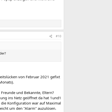
#10
der?
heitslücken von Februar 2021 gefixt
 Monats).
r, Freunde und Bekannte, Eltern?
dung ins Netz geöffnet da hat 1und1
nd die Konfiguration war auf Maximal
ereicht um den "Alarm" auzulösen.