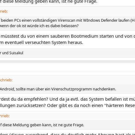
 diese Meldung geben kann, ist ne gute Frage.
rieb:
uf beiden PCs einen vollständigen Virenscan mit WIndows Defender laufen (
wenn der ok ist würde ich es dabei belassen?
müsstest du von einem sauberen Bootmedium starten und von da
em eventuell verseuchten System heraus.
r
und
Suisakul
chrieb:
 Android, sollte man über ein Virenschutzprogramm nachdenken.
dest du da empfehlen? Und da ja evtl. das System befallen ist mü
llungen zurücksetzen? Oder gibt es da noch einen "härteren Rese
hrieb:
 diese Meldung geben kann, ist ne gute Frage.
nders (davon ausgehend, dass du deutlich mehr Ahnung hast als i