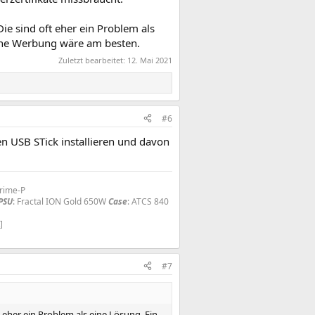
ie sind oft eher ein Problem als
ohne Werbung wäre am besten.
Zuletzt bearbeitet:
12. Mai 2021
#6
en USB STick installieren und davon
Prime-P
PSU
: Fractal ION Gold 650W
Case
: ATCS 840
]
#7
 eher ein Problem als eine Lösung. Ein