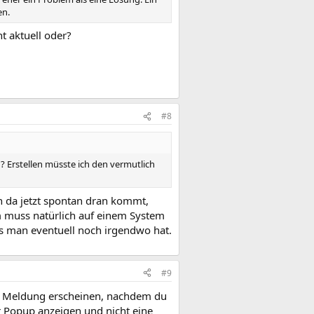
en.
t aktuell oder?
#8
g? Erstellen müsste ich den vermutlich
an da jetzt spontan dran kommt,
um muss natürlich auf einem System
das man eventuell noch irgendwo hat.
#9
he Meldung erscheinen, nachdem du
er Popup anzeigen und nicht eine