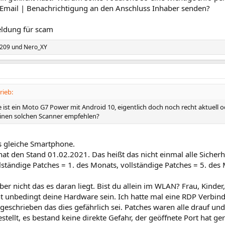
 Email | Benachrichtigung an den Anschluss Inhaber senden?
eldung für scam
209
und
Nero_XY
rieb:
ist ein Moto G7 Power mit Android 10, eigentlich doch noch recht aktuell o
inen solchen Scanner empfehlen?
 gleiche Smartphone.
at den Stand 01.02.2021. Das heißt das nicht einmal alle Sicher
lständige Patches = 1. des Monats, vollständige Patches = 5. des
ber nicht das es daran liegt. Bist du allein im WLAN? Frau, Kinde
ht unbedingt deine Hardware sein. Ich hatte mal eine RDP Verbin
 geschrieben das dies gefährlich sei. Patches waren alle drauf u
estellt, es bestand keine direkte Gefahr, der geöffnete Port hat g