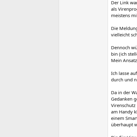
Der Link wa
als Virenpr
meistens mi
Die Meldung 
vielleicht 
Dennoch wür
bin (ich ste
Mein Ansatz 
Ich lasse a
durch und ni
Da in der W
Gedanken ge
Virenschutz
am Handy kli
einem Smart
überhaupt w