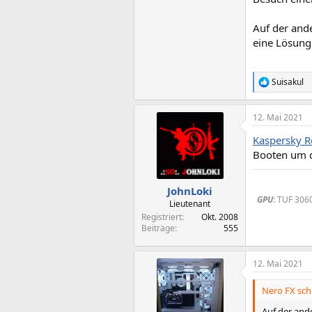
Auf der ande
eine Lösung
Suisakul
R
e
a
12. Mai 2021
k
t
Kaspersky R
i
o
Booten um d
n
e
n
JohnLoki
:
GPU
: TUF 306
Lieutenant
Registriert
Okt. 2008
Beiträge
555
12. Mai 2021
Nero FX sch
Auf der ande