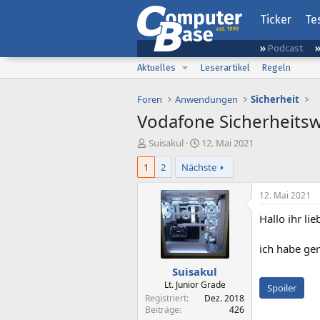
Ticker
Te
Podcast
Aktuelles
Leserartikel
Regeln
Foren
Anwendungen
Sicherheit
Vodafone Sicherheitsw
E
E
Suisakul
12. Mai 2021
r
r
1
2
Nächste
s
s
t
t
e
e
12. Mai 2021
l
l
Hallo ihr lie
l
l
e
t
r
a
ich habe ge
m
Suisakul
Lt. Junior Grade
Spoiler
Registriert
Dez. 2018
Beiträge
426