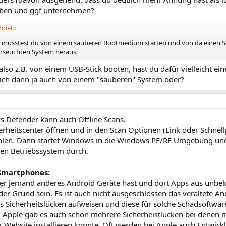
ben und ggf unternehmen?
hrieb:
müsstest du von einem sauberen Bootmedium starten und von da einen Sca
erseuchten System heraus.
 also z.B. von einem USB-Stick booten, hast du dafür vielleicht ei
ich dann ja auch von einem "sauberen" System oder?
 Defender kann auch Offline Scans.
erheitscenter öffnen und in den Scan Optionen (Link oder Schnell
len. Dann startet Windows in die Windows PE/RE Umgebung und 
n Betriebssystem durch.
Smartphones:
r jemand anderes Android Geräte hast und dort Apps aus unbekan
der Grund sein. Es ist auch nicht ausgeschlossen das veraltete A
 Sicherheitslücken aufweisen und diese für solche Schadsoftwar
i Apple gab es auch schon mehrere Sicherheistlücken bei denen
 Website installieren konnte. Oft werden bei Apple auch Entwickl