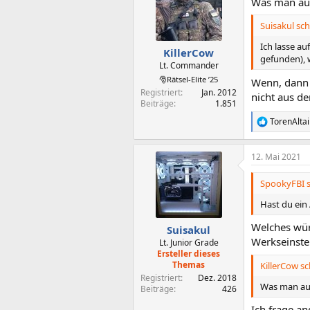
Was man auf
i
o
Suisakul sch
n
e
Ich lasse a
n
KillerCow
gefunden), 
:
Lt. Commander
🎅Rätsel-Elite ’25
Wenn, dann 
Registriert
Jan. 2012
nicht aus d
Beiträge
1.851
TorenAltai
R
e
a
12. Mai 2021
k
t
i
SpookyFBI s
o
n
Hast du ein
e
n
Welches wür
Suisakul
:
Werkseinste
Lt. Junior Grade
Ersteller dieses
Themas
KillerCow sc
Registriert
Dez. 2018
Was man auf
Beiträge
426
Ich frage a