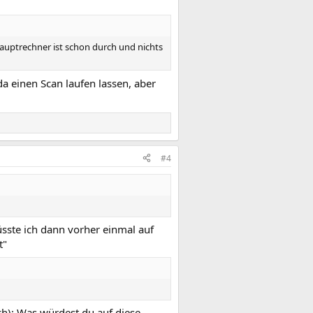
Hauptrechner ist schon durch und nichts
 einen Scan laufen lassen, aber
#4
sste ich dann vorher einmal auf
t"
ch): Was würdest du auf diese