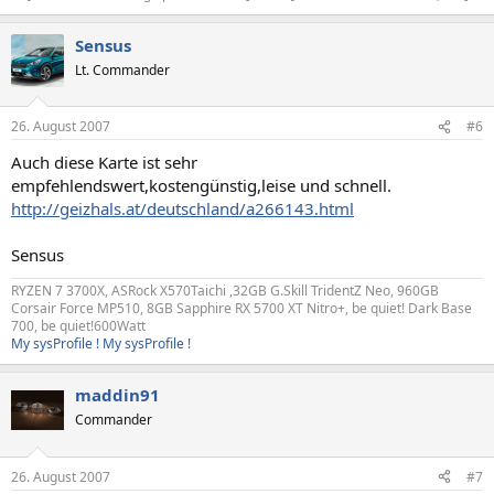
Sensus
Lt. Commander
26. August 2007
#6
Auch diese Karte ist sehr
empfehlendswert,kostengünstig,leise und schnell.
http://geizhals.at/deutschland/a266143.html
Sensus
RYZEN 7 3700X, ASRock X570Taichi ,32GB G.Skill TridentZ Neo, 960GB
Corsair Force MP510, 8GB Sapphire RX 5700 XT Nitro+, be quiet! Dark Base
700, be quiet!600Watt
My sysProfile !
My sysProfile !
maddin91
Commander
26. August 2007
#7