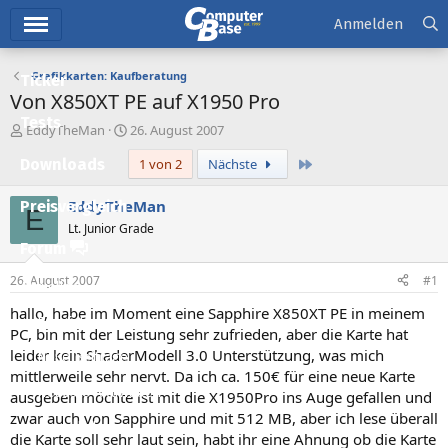
Hauptmenü
Anmelden
Grafikkarten: Kaufberatung
Ticker
Von X850XT PE auf X1950 Pro
Tests
E
E
EddyTheMan
26. August 2007
r
r
Letzte
Downloads
1 von 2
Nächste
s
s
t
t
e
e
EddyTheMan
Preisvergleich
E
l
l
Lt. Junior Grade
l
l
Forum
e
t
r
a
26. August 2007
#1
Aktuelles
m
hallo, habe im Moment eine Sapphire X850XT PE in meinem
Empfohlene Inhalte
PC, bin mit der Leistung sehr zufrieden, aber die Karte hat
leider kein ShaderModell 3.0 Unterstützung, was mich
Neue Beiträge
mittlerweile sehr nervt. Da ich ca. 150€ für eine neue Karte
Neueste Aktivitäten
ausgeben möchte ist mit die X1950Pro ins Auge gefallen und
zwar auch von Sapphire und mit 512 MB, aber ich lese überall
Leserartikel
die Karte soll sehr laut sein, habt ihr eine Ahnung ob die Karte