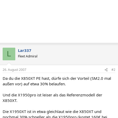
Lar337
L
Fleet Admiral
26. August 2007
#2
Da du die X850XT PE hast, dürfe sich der Vorteil (SM2.0 mal
außen vor) auf etwa 30% belaufen.
Und die X1950pro ist leiser als das Referenzmodell der
X850XT.
Die X1950XT ist in etwa gleichlaut wie die X850XT und
nochmal 30% schneller als die X1950pro (kostet 160€ bei