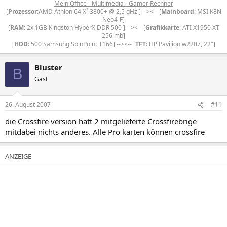
Mein Office - Multimedia - Gamer Rechner
[
Prozessor
:AMD Athlon 64 X² 3800+ @ 2,5 gHz ] --><-- [
Mainboard
: MSI K8N
Neo4-F]
[
RAM
: 2x 1GB Kingston HyperX DDR 500 ] --><-- [
Grafikkarte
: ATI X1950 XT
256 mb]
[
HDD
: 500 Samsung SpinPoint T166] --><-- [
TFT
: HP Pavilion w2207, 22"]​
Bluster
B
Gast
26. August 2007
#11
die Crossfire version hatt 2 mitgelieferte Crossfirebrige
mitdabei nichts anderes. Alle Pro karten können crossfire