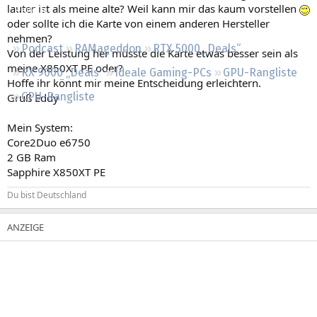
lauter ist als meine alte? Weil kann mir das kaum vorstellen
Regeln
oder sollte ich die Karte von einem anderen Hersteller
nehmen?
Podcast
RAMageddon
RTX 5000 „Deals“
Von der Leistung her müsste die Karte etwas besser sein als
meine X850XT PE oder?
RX 9000 „Deals“
Ideale Gaming-PCs
GPU-Rangliste
Hoffe ihr könnt mir meine Entscheidung erleichtern.
CPU-Rangliste
Gruß Eddy
Mein System:
Core2Duo e6750
2 GB Ram
Sapphire X850XT PE
Du bist Deutschland