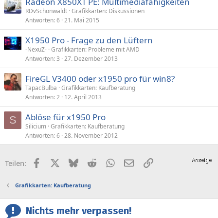
Radeon X850XT PE: Multimediafähigkeiten
RDvSchönwaldt
Grafikkarten: Diskussionen
Antworten
6
21. Mai 2015
X1950 Pro - Frage zu den Lüftern
-NexuZ-
Grafikkarten: Probleme mit AMD
Antworten
3
27. Dezember 2013
FireGL V3400 oder x1950 pro für win8?
TapacBulba
Grafikkarten: Kaufberatung
Antworten
2
12. April 2013
Ablöse für x1950 Pro
S
Silicium
Grafikkarten: Kaufberatung
Antworten
6
28. November 2012
Facebook
X (Twitter)
Bluesky
Reddit
WhatsApp
E-Mail
Link
Teilen:
Grafikkarten: Kaufberatung
Nichts mehr verpassen!