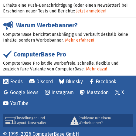
Erhalte eine Push-Benachrichtigung (oder einen Newsletter) bei
Erscheinen neuer Tests und Berichte:
Jetzt anmelden!
Warum Werbebanner?
ComputerBase berichtet unabhängig und verkauft deshalb keine
Inhalte, sondern Werbebanner.
Mehr erfahren!
ComputerBase Pro
ComputerBase Pro ist die werbefreie, schnelle, flexible und
zugleich faire Variante von ComputerBase.
Mehr dazu!
Feeds
Discord
Bluesky
Facebook
Google News
Instagram
Mastodon
X
YouTube
Einstellungen und
Probleme mit einem
Layout-Umschalter
Werbebanner?
© 1999–2026 ComputerBase GmbH