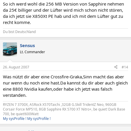
So ich werd wohl die 256 MB Version von Sapphire nehmen
da 25€ billiger und der Lüfter wird mich schon nicht stören,
da ich jetzt sie X850Xt PE hab und ich mit dem Lüfter gut zu
recht komme.
Du bist Deutschland
Sensus
Lt. Commander
26. August 2007
#14
Was nützt dir aber eine Crossfire-Graka,Sinn macht das aber
nur wenn du noch eine hast.Da kannst du dir aber auch gleich
eine 8800 Nvidia kaufen,oder habe ich jetzt was falsch
verstanden.
RYZEN 7 3700X, ASRock X570Taichi ,32GB G.Skill TridentZ Neo, 960GB
Corsair Force MP510, 8GB Sapphire RX 5700 XT Nitro+, be quiet! Dark Base
700, be quiet!600Watt
My sysProfile !
My sysProfile !