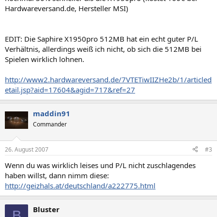
Hardwareversand.de, Hersteller MSI)
EDIT: Die Saphire X1950pro 512MB hat ein echt guter P/L
Verhältnis, allerdings weiß ich nicht, ob sich die 512MB bei
Spielen wirklich lohnen.
http://www2.hardwareversand.de/7VTETiwIIZHe2b/1/articled
etail.jsp?aid=17604&agid=717&ref=27
maddin91
Commander
26. August 2007
#3
Wenn du was wirklich leises und P/L nicht zuschlagendes
haben willst, dann nimm diese:
http://geizhals.at/deutschland/a222775.html
Bluster
B