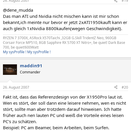
26. August 2007
#19
@dene_mudda
Das man ATI und Nvidia nicht mischen kann ist mir schon
bekannt,ich meinte nur bevor er jetzt 2xATI1950kauft kann er
auch gleich 1xNvidia 8800kaufen(wegen Geschwindigkeit).
RYZEN 7 3700X, ASRock X570Taichi ,32GB G.Skill TridentZ Neo, 960GB
Corsair Force MP510, 8GB Sapphire RX 5700 XT Nitro+, be quiet! Dark Base
700, be quiet!600Watt
My sysProfile !
My sysProfile !
maddin91
Commander
26. August 2007
#20
Fakt ist, dass das Referenzdesign von der X1950Pro laut ist.
Wen es stört, der soll dann eine leisere nehmen, wen es nicht
stört, sollte man aber trotzdem darauf hinweisen. Ich hatte
früher auch nen lauten PC und weiß die Vorteile eines leisen
PC's zu schätzen.
Beispiel: PC am Beamer, beim Arbeiten, beim Surfen.