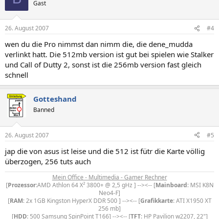
Gast
26. August 2007
#4
wen du die Pro nimmst dan nimm die, die dene_mudda
verlinkt hatt. Die 512mb version ist gut bei spielen wie Stalker
und Call of Dutty 2, sonst ist die 256mb version fast gleich
schnell
Gotteshand
Banned
26. August 2007
#5
jap die von asus ist leise und die 512 ist fütr die Karte völlig
überzogen, 256 tuts auch
Mein Office - Multimedia - Gamer Rechner
[
Prozessor
:AMD Athlon 64 X² 3800+ @ 2,5 gHz ] --><-- [
Mainboard
: MSI K8N
Neo4-F]
[
RAM
: 2x 1GB Kingston HyperX DDR 500 ] --><-- [
Grafikkarte
: ATI X1950 XT
256 mb]
[
HDD
: 500 Samsung SpinPoint T166] --><-- [
TFT
: HP Pavilion w2207, 22"]​