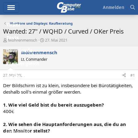
Hauptmenü
Anmelden
Monitore und Displays: Kaufberatung
Ticker
Wanted: 27" / WQHD / Curved / OKer Preis
Tests
E
E
Möhrenmensch
27. Mai 2021
r
r
Downloads
s
s
Möhrenmensch
t
t
Lt. Commander
e
e
Preisvergleich
l
l
l
l
27. Mai 2021
#1
Forum
e
t
r
a
Der Bildschirm ist zu klein, insbesondere bei Bürotätigkeiten,
Aktuelles
m
deshalb soll's einmal größer werden.
Empfohlene Inhalte
1. Wie viel Geld bist du bereit auszugeben?
Neue Beiträge
400€
Neueste Aktivitäten
2. Wie sehen die Hauptanforderungen aus, die du an
den Monitor stellst?
Leserartikel