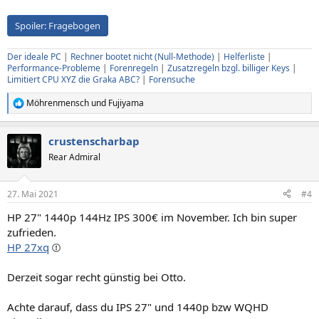
Spoiler:
Fragebogen
Der ideale PC
|
Rechner bootet nicht (Null-Methode)
|
Helferliste
|
Performance-Probleme
|
Forenregeln
|
Zusatzregeln bzgl. billiger Keys
|
Limitiert CPU XYZ die Graka ABC?
|
Forensuche
Möhrenmensch
und
Fujiyama
R
e
a
crustenscharbap
k
t
Rear Admiral
i
o
n
27. Mai 2021
#4
e
n
HP 27" 1440p 144Hz IPS 300€ im November. Ich bin super
:
zufrieden.
HP 27xq
Derzeit sogar recht günstig bei Otto.
Achte darauf, dass du IPS 27" und 1440p bzw WQHD