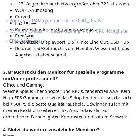
~27" (eigentlich auch etwas größer, aber 32" ist zuviel)
Regeln
WQHD-Auflösung
Curved
Podcast
RAMageddon
RTX 5000 „Deals“
Hz: >=144
Panel-Technologie ist mir erstmal egal.
RX 9000 „Deals“
Ideale Gaming-PCs
GPU-Rangliste
FreeSync
CPU-Rangliste
Anschlüsse: Displayport, 3.5 Klinke Line-Out, USB Hub
Refurbished/Gebraucht vom Händler: Wieso nicht, das
Angebot ist aber schmal.
3. Brauchst du den Monitor für spezielle Programme
und/oder professionell?
Office und Gaming.
Welche Spiele: Eher Shooter und RPGs, tendenziell AAA. Kein
High FPS Gaming, ich setze das Setup tendenziell so, dass ich
bei >60FPS die beste Qualität raushole. Gewinnen tu ich mit
meinen Reaktionszeiten eh nix. Also Fokus klar auf
ordentlichen Farben, guten Kontrasten und sattem Schwarz.
4. Nutzt du weitere zusätzliche Monitore?
Nope.