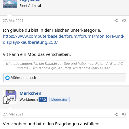
Fleet Admiral
27. Mai 2021
#2
Ich glaube du bist in der Falschen unterkategorie.
https://www.computerbase.de/forum/forums/monitore-und-
displays-kaufberatung.250/
Vlt kann ein Mod das verschieben.
Ich habe studiert. Ich bin Kapitän zur See und habe mein Patent A, B und C
und die 6. Ich fahr die großen Pötte. Ich fahr die Mary Queen.
Möhrenmensch
R
e
a
Markchen
k
t
Workbench
PRO
Moderator
i
o
n
27. Mai 2021
#3
e
n
Verschoben und bitte den Fragebogen ausfüllen:
: