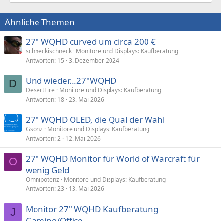
Ähnliche Themen
27" WQHD curved um circa 200 €
schneckischneck
Monitore und Displays: Kaufberatung
Antworten
15
3. Dezember 2024
Und wieder...27"WQHD
D
DesertFire
Monitore und Displays: Kaufberatung
Antworten
18
23. Mai 2026
27" WQHD OLED, die Qual der Wahl
Gsonz
Monitore und Displays: Kaufberatung
Antworten
2
12. Mai 2026
27" WQHD Monitor für World of Warcraft für
O
wenig Geld
Omnipotenz
Monitore und Displays: Kaufberatung
Antworten
23
13. Mai 2026
Monitor 27" WQHD Kaufberatung
J
Gaming/Office