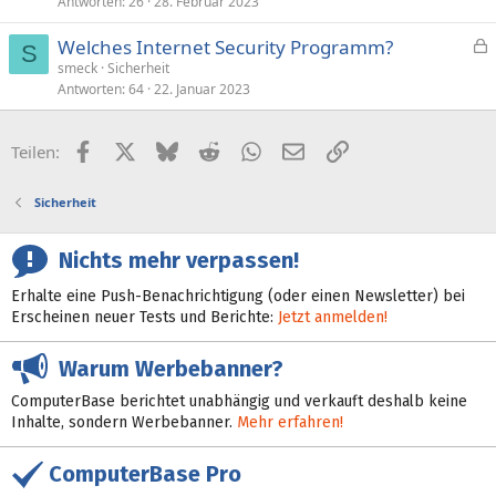
Antworten
26
28. Februar 2023
a
a
g
g
Welches Internet Security Programm?
e
S
e
smeck
Sicherheit
Antworten
64
22. Januar 2023
s
p
e
Facebook
X (Twitter)
Bluesky
Reddit
WhatsApp
E-Mail
Link
Teilen:
r
r
Sicherheit
t
Nichts mehr verpassen!
Erhalte eine Push-Benachrichtigung (oder einen Newsletter) bei
Erscheinen neuer Tests und Berichte:
Jetzt anmelden!
Warum Werbebanner?
ComputerBase berichtet unabhängig und verkauft deshalb keine
Inhalte, sondern Werbebanner.
Mehr erfahren!
ComputerBase Pro