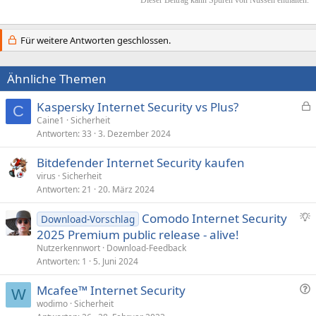
Für weitere Antworten geschlossen.
Ähnliche Themen
Kaspersky Internet Security vs Plus?
C
e
Caine1
Sicherheit
Antworten
33
3. Dezember 2024
s
p
Bitdefender Internet Security kaufen
e
virus
Sicherheit
r
Antworten
21
20. März 2024
r
t
V
Comodo Internet Security
Download-Vorschlag
o
2025 Premium public release - alive!
r
Nutzerkennwort
Download-Feedback
s
Antworten
1
5. Juni 2024
c
F
Mcafee™ Internet Security
h
W
r
wodimo
Sicherheit
l