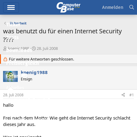
Hauptmenü
Anmelden
Sicherheit
Ticker
was benutzt du für einen Internet Security
Tests
????
E
E
koenig1988
28. Juli 2008
Downloads
r
r
s
Für weitere Antworten geschlossen.
s
Preisvergleich
t
t
e
e
koenig1988
l
l
Forum
Ensign
l
l
e
t
Aktuelles
r
a
28. Juli 2008
#1
m
Empfohlene Inhalte
hallo
Neue Beiträge
Frei nach dem Motto: Wie geht die Internet Security schlacht
Neueste Aktivitäten
dieses Jahr aus.
Leserartikel
Was ist erwünscht