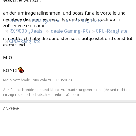
Regeln
an der umfrage teilnehmen, und posts für alle vorteile und
nachteile des internet securitys und vielleicht noch ob ihr
Podcast
RAMageddon
RTX 5000 „Deals“
zufrieden seid damit
RX 9000 „Deals“
Ideale Gaming-PCs
GPU-Rangliste
ich hoffe ich habe die gängisten sec's aufgelistet und sonst tut
CPU-Rangliste
es mir leid
MfG
KÖNIG
Mein Notebook: Sony Vaio VPC-F13S1E/B
Alle Rechschreibfehler sind kleine Aufmunterungsversuche (ihr seit nicht die
einzigen die nicht deutsch schreiben können)